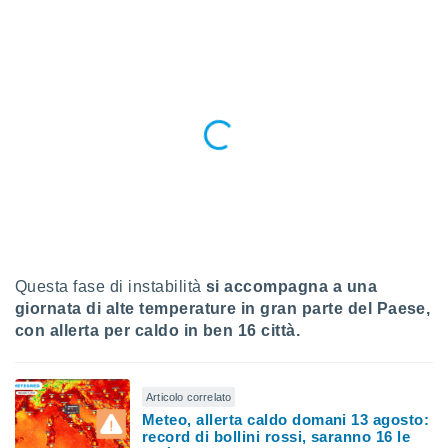
a", è
al sito
ettando
zione di
okie,
dei nostri
che ci
no di
 e
e il
amento
 Web,
i
re un
Questa fase di instabilità
si accompagna a una
pecifico
giornata di alte temperature in gran parte del Paese,
arti la
à o
con allerta per caldo in ben 16 città.
i
zzati
 di esso.
Articolo correlato
sultare
Meteo, allerta caldo domani 13 agosto:
record di bollini rossi, saranno 16 le
oni nella