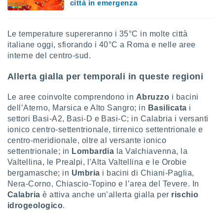
città in emergenza
sui cookie
e il tuo
Le temperature supereranno i 35°C in molte città
 in
italiane oggi, sfiorando i 40°C a Roma e nelle aree
o
interne del centro-sud.
 il
Allerta gialla per temporali in queste regioni
azioni
kie
Le aree coinvolte comprendono in
Abruzzo
i bacini
re
dell’Aterno, Marsica e Alto Sangro; in
Basilicata
i
le a piè
settori Basi-A2, Basi-D e Basi-C; in Calabria i versanti
 del
to web.
ionico centro-settentrionale, tirrenico settentrionale e
centro-meridionale, oltre al versante ionico
settentrionale; in
Lombardia
la Valchiavenna, la
ATIVA,
Valtellina, le Prealpi, l’Alta Valtellina e le Orobie
bergamasche; in
Umbria
i bacini di Chiani-Paglia,
e
Nera-Corno, Chiascio-Topino e l’area del Tevere. In
gie
Calabria
è attiva anche un’allerta gialla per
rischio
i cookie
idrogeologico
.
ccetti
zione dei