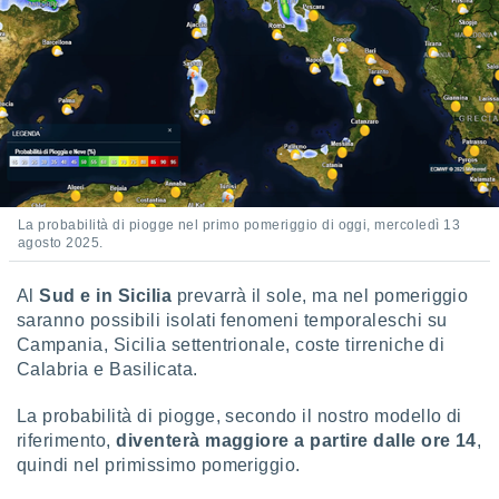
 e
ati
 quali la
a su
ito web,
IP e
tori di
Alcuni
ro
 tuoi dati
La probabilità di piogge nel primo pomeriggio di oggi, mercoledì 13
 sulla
agosto 2025.
un
e
Al
Sud e in Sicilia
prevarrà il sole, ma nel pomeriggio
, al quale
saranno possibili isolati fenomeni temporaleschi su
rti. Per
puoi
Campania, Sicilia settentrionale, coste tirreniche di
il tuo
Calabria e Basilicata.
o o
l
La probabilità di piogge, secondo il nostro modello di
nto dei
riferimento,
diventerà maggiore a partire dalle ore 14
,
ualsiasi
quindi nel primissimo pomeriggio.
 facendo