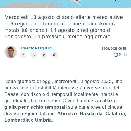
e
amente
Mercoledì 13 agosto ci sono allerte meteo attive
in 5 regioni per temporali pomeridiani. Ancora
cità
instabilità anche il 14 agosto e nel giorno di
izzata,
Ferragosto. Le previsioni meteo aggiornate.
ACCETTA
ulle
E
ioni
Lorenzo Pasqualini
CONTINUA
13/08/2025 09:58
tramite
5 min
e simili,
IMPOSTAZIONI
nte di
e la
tività per
Nella giornata di oggi, mercoledì 13 agosto 2025, una
re a
nuova fase di instabilità interesserà diverse aree del
ontenuti
Paese, con rischio di temporali localmente intensi e
ti
grandinate. La Protezione Civile ha emesso
allerta
 di
gialla per rischio temporali
su alcune aree di cinque
senza
sto.
diverse regioni italiane:
Abruzzo, Basilicata, Calabria,
Lombardia e Umbria
.
clic sul
 "Accetta