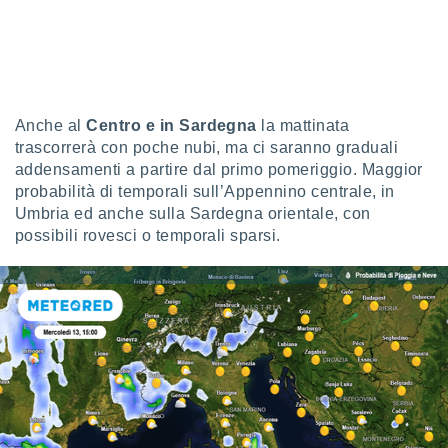
ioni
e
à non
izzata.
utare
zione dei
Anche al
Centro e in Sardegna
la mattinata
 al
trascorrerà con poche nubi, ma ci saranno graduali
ito Web
addensamenti a partire dal primo pomeriggio. Maggior
questo
probabilità di temporali sull’Appennino centrale, in
ento
 il
Umbria ed anche sulla Sardegna orientale, con
possibili rovesci o temporali sparsi.
o
, noi e i
rtner
mo
tori
o
e simili
viare,