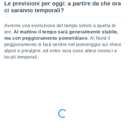
Le previsioni per oggi: a partire da che ora
puoi
re ad
ci saranno temporali?
 al
ito web
Avremo una evoluzione del tempo simile a quella di
et. In
aso ti
ieri.
Al mattino il tempo sarà generalmente stabile,
mo che
ma con peggioramento pomeridiano.
Al Nord il
installati
peggioramento si farà sentire nel pomeriggio sui rilievi
okie
alpini e prealpini, ed entro sera sono attesi rovesci e
i per
locali temporali.
 la
one nel
 non
utilizzati
er
e il
amento o
rare
à o
i
zzati,
 potrai
are