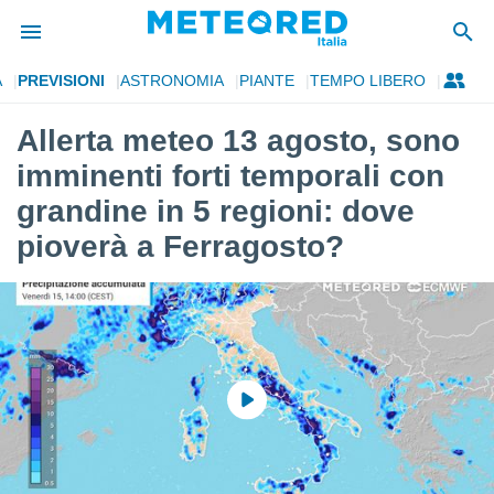
A
PREVISIONI
ASTRONOMIA
PIANTE
TEMPO LIBERO
tiva
rivacy
Allerta meteo 13 agosto, sono
ti di
imminenti forti temporali con
net
net)
grandine in 5 regioni: dove
i
pioverà a Ferragosto?
 da
nisti per
 che le
ioni
iano di
È
 a
ito Web
do le
opzioni:
 i