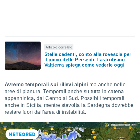
 profili
lezione
cità
izzata,
fili per
izzazione
nuti,
Articolo correlato
 profili
Stelle cadenti, conto alla rovescia per
lezione
il picco delle Perseidi: l'astrofisico
uti
Valtierra spiega come vederle oggi
zzati,
 le
ni degli
Avremo temporali sui rilievi alpini
ma anche nelle
 misurare
aree di pianura. Temporali anche su tutta la catena
zioni dei
,
appenninica, dal Centro al Sud. Possibili temporali
ere il
anche in Sicilia, mentre stavolta la Sardegna dovrebbe
restare fuori dall'area di instabilità.
so
he o la
ione di
enienti
diverse,