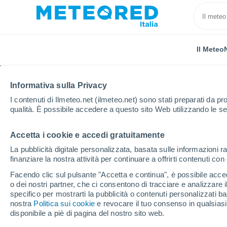
Il Meteo
TUTTE
ATTUALITÀ
SCIENZA
PREVISIONI
ASTRON
Informativa sulla Privacy
I contenuti di Ilmeteo.net (ilmeteo.net) sono stati preparati da pro
qualità. È possibile accedere a questo sito Web utilizzando le se
Accetta i cookie e accedi gratuitamente
La pubblicità digitale personalizzata, basata sulle informazioni ra
finanziare la nostra attività per continuare a offrirti contenuti co
Home
Notizie
Previsioni
Meteo, c'è la conferma: t
Facendo clic sul pulsante "Accetta e continua", è possibile accede
o dei nostri partner, che ci consentono di tracciare e analizzare
specifico per mostrarti la pubblicità o contenuti personalizzati b
Meteo, c'è la conferma: 
nostra
Politica sui cookie
e revocare il tuo consenso in qualsia
disponibile a piè di pagina del nostro sito web.
fronte freddo in arrivo 