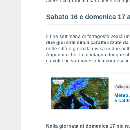
avere i 40 gradi ma sarà afoso ovunqu
Sabato 16 e domenica 17 
Il fine settimana di ferragosto vedrà u
due giornate simili caratterizzate d
nelle città e giornata divisa in due ne
Appenniniche. In montagna dunque abba
cumuli con vari rovesci temporaleschi 
Articolo 
Meteo,
e cald
Nella giornata di domenica 17 più n