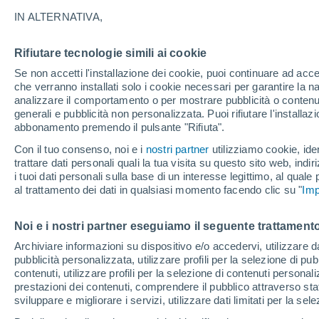
forti temporali
IN ALTERNATIVA,
Rifiutare tecnologie simili ai cookie
Se non accetti l'installazione dei cookie, puoi continuare ad acc
che verranno installati solo i cookie necessari per garantire la n
analizzare il comportamento o per mostrare pubblicità o contenut
generali e pubblicità non personalizzata. Puoi rifiutare l'install
abbonamento premendo il pulsante "Rifiuta".
Con il tuo consenso, noi e i
nostri partner
utilizziamo cookie, iden
trattare dati personali quali la tua visita su questo sito web, indiri
i tuoi dati personali sulla base di un interesse legittimo, al quale
al trattamento dei dati in qualsiasi momento facendo clic su "
Imp
Noi e i nostri partner eseguiamo il seguente trattamento
Archiviare informazioni su dispositivo e/o accedervi, utilizzare dati
pubblicità personalizzata, utilizzare profili per la selezione di pu
contenuti, utilizzare profili per la selezione di contenuti personal
prestazioni dei contenuti, comprendere il pubblico attraverso stat
sviluppare e migliorare i servizi, utilizzare dati limitati per la sel