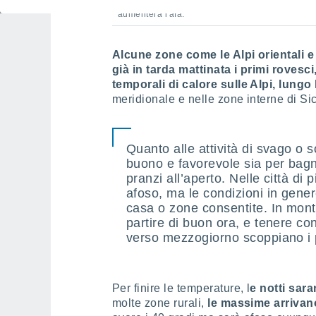
Ancora caldo in tutt'Italia nel giorno di Ferra
aumenterà l'afa.
Alcune zone come le Alpi orientali 
già in tarda mattinata i primi rovesci
temporali di calore sulle Alpi, lung
meridionale e nelle zone interne di Si
Quanto alle attività di svago o s
buono e favorevole sia per bagni
pranzi all’aperto. Nelle città di 
afoso, ma le condizioni in genere 
casa o zone consentite. In mont
partire di buon ora, e tenere c
verso mezzogiorno scoppiano i p
Per finire le temperature, l
e notti sara
molte zone rurali,
le massime arrivan