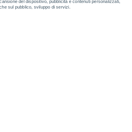
cansione del dispositivo, pubblicità e contenuti personalizzati,
che sul pubblico, sviluppo di servizi.
ldo in molte città italiane,
nvecchiamento. Inizio settimana con
il 21 agosto possibile transito di un
on temporali forti e un calo delle
14/08/2025 13:31
7 min
 stazione meteo ufficiale di
Firenze
ha
 gradi anche in diverse altre località di
, con condizioni torride ovvero bassa
te le città hanno superati i 35°C,
in un