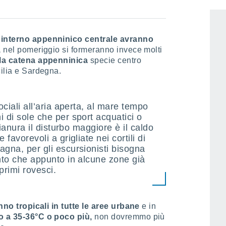
gosto. Le temperature saranno meno estreme ma
e interno appenninico centrale avranno
,
nel pomeriggio si formeranno invece molti
o la catena appenninica
specie centro
cilia e Sardegna.
ociali all’aria aperta, al mare tempo
 di sole che per sport acquatici o
pianura il disturbo maggiore è il caldo
favorevoli a grigliate nei cortili di
agna, per gli escursionisti bisogna
onto che appunto in alcune zone già
rimi rovesci.
nno tropicali in tutte le aree urbane
e in
o a 35-36°C o poco più,
non dovremmo più