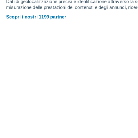
Dati di geolocalizzazione precisi e identificazione attraverso la s
misurazione delle prestazioni dei contenuti e degli annunci, ricer
Scopri i nostri 1199 partner
Dopo un Ferragosto di grande ca
l’anticiclone mostra segni di i
afa e temporali, poi tra il 20 e 
fronte freddo più organizzato, c
temperature.
Luca Lombroso
Per il quinto giorno consecutivo ieri la
toccato i 40°C.
Toccati o sfiorati i 40
Toscana, Umbria, Lazio e Campania
umidità.
Molto caldo pure al nord, tut
quadro di caldo in genere
afoso
.