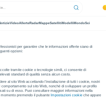
Notizie
Video
Allerte
Radar
Mappe
Satelliti
Modelli
Mondo
Sci
OMIA
PIANTE
TEMPO LIBERO
fessionisti per garantire che le informazioni offerte siano di
guenti opzioni:
ccolte tramite cookie o tecnologie simili, ci consente di
n elevati standard di qualità senza alcun costo.
ra il 20 e il 21 agosto fronte freddo in arrivo in Italia, calo termico e fo
re al sito Web accettando l'installazione di tutti i cookie, nostri
 il comportamento sul sito Web, nonché di sviluppare un profilo
asati su di esso. Puoi consultare maggiori informazioni nella
tra il 20 e il 21 agosto
si momento premendo il pulsante
Impostazioni cookie
che appare
in Italia, calo termico e