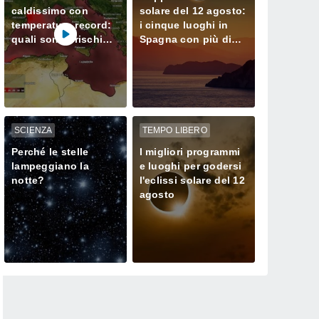
caldissimo con
solare del 12 agosto:
temperature record:
i cinque luoghi in
quali sono i rischi
Spagna con più di
per i prossimi mesi?
un minuto di buio
SCIENZA
TEMPO LIBERO
Perché le stelle
I migliori programmi
lampeggiano la
e luoghi per godersi
notte?
l'eclissi solare del 12
agosto