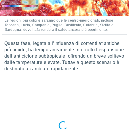
puoi
re ad
 al
ito web
Le regioni più colpite saranno quelle centro-meridionali, incluse
Toscana, Lazio, Campania, Puglia, Basilicata, Calabria, Sicilia e
et. In
Sardegna, dove l’afa renderà il caldo ancora più opprimente.
aso ti
mo che
installati
Questa fase, legata all’influenza di correnti atlantiche
okie
più umide, ha temporaneamente interrotto l’espansione
i per
dell’anticiclone subtropicale, offrendo un breve sollievo
 la
dalle temperature elevate. Tuttavia questo scenario è
one nel
destinato a cambiare rapidamente.
 non
utilizzati
er
e il
amento o
rare
à o
i
zzati,
 potrai
are