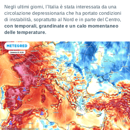
Negli ultimi giorni, l’Italia è stata interessata da una
sui cookie
circolazione depressionaria che ha portato condizioni
e il tuo
di instabilità, soprattutto al Nord e in parte del Centro,
 in
con temporali, grandinate e un calo momentaneo
o
delle temperature.
 il
azioni
kie
re
le a piè
 del
to web.
ATIVA,
e
gie
i cookie
ccetti
zione dei