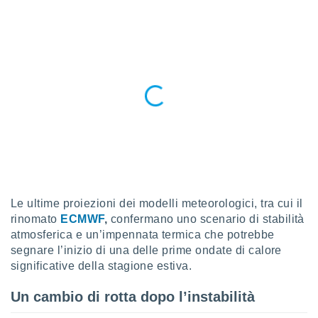
a", è
al sito
ettando
zione di
okie,
dei nostri
che ci
no di
 e
e il
amento
 Web,
i
re un
Le ultime proiezioni dei modelli meteorologici, tra cui il
pecifico
rinomato
ECMWF
,
confermano uno scenario di stabilità
arti la
à o
atmosferica e un’impennata termica che potrebbe
i
segnare l’inizio di una delle prime ondate di calore
zzati
significative della stagione estiva.
 di esso.
sultare
Un cambio di rotta dopo l’instabilità
oni nella