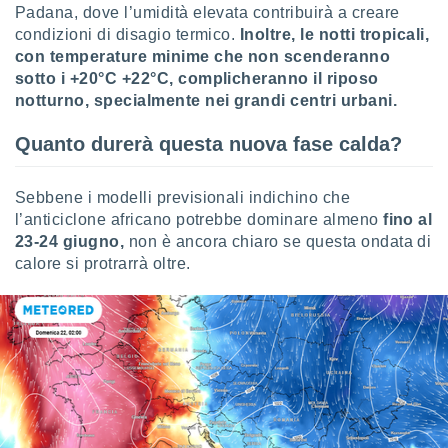
Padana, dove l’umidità elevata contribuirà a creare
re e
condizioni di disagio termico.
Inoltre, le notti tropicali,
e i
tilizzare
con temperature minime che non scenderanno
ati per la
sotto i +20°C +22°C, complicheranno il riposo
e dei
notturno, specialmente nei grandi centri urbani.
.
Quanto durerà questa nuova fase calda?
izzazione
Sebbene i modelli previsionali indichino che
azione
l’anticiclone africano potrebbe dominare almeno
fino al
o la
e del
23-24 giugno,
non è ancora chiaro se questa ondata di
vo,
calore si protrarrà oltre.
à e
i
zzati,
one delle
ni dei
 e degli
 ricerche
ico,
di