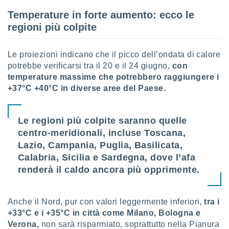
 profili
Temperature in forte aumento: ecco le
lezione
cità
regioni più colpite
izzata,
fili per
Le proiezioni indicano che il picco dell’ondata di calore
izzazione
potrebbe verificarsi tra il 20 e il 24 giugno,
con
nuti,
temperature massime che potrebbero raggiungere i
 profili
+37°C +40°C in diverse aree del Paese.
lezione
uti
zzati,
Le regioni più colpite saranno quelle
 le
ni degli
centro-meridionali, incluse Toscana,
 misurare
Lazio, Campania, Puglia, Basilicata,
zioni dei
Calabria, Sicilia e Sardegna, dove l’afa
,
renderà il caldo ancora più opprimente.
ere il
so
he o la
Anche il Nord, pur con valori leggermente inferiori,
tra i
ione di
+33°C e i +35°C in città come Milano, Bologna e
enienti
Verona,
non sarà risparmiato, soprattutto nella Pianura
diverse,