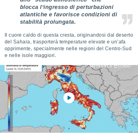
 e
blocca l’ingresso di perturbazioni
ati
 quali la
atlantiche e favorisce condizioni di
a su
stabilità prolungata.
ito web,
IP e
Il cuore caldo di questa cresta, originandosi dal deserto
tori di
del Sahara, trasporterà temperature elevate e un’afa
Alcuni
opprimente, specialmente nelle regioni del Centro-Sud
ro
e nelle isole maggiori.
 tuoi dati
 sulla
un
e
, al quale
rti. Per
puoi
il tuo
o o
l
nto dei
ualsiasi
 facendo