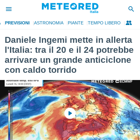
A
PREVISIONI
ASTRONOMIA
PIANTE
TEMPO LIBERO
tiva
rivacy
Daniele Ingemi mette in allerta
ti di
l'Italia: tra il 20 e il 24 potrebbe
net
net)
arrivare un grande anticiclone
i
con caldo torrido
 da
nisti per
 che le
ioni
iano di
È
 a
ito Web
do le
opzioni:
 i