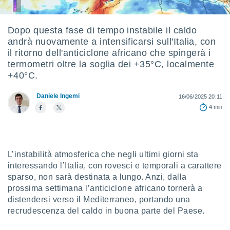
e
amente
Dopo questa fase di tempo instabile il caldo
andrà nuovamente a intensificarsi sull'Italia, con
cità
il ritorno dell'anticiclone africano che spingerà i
izzata,
termometri oltre la soglia dei +35°C, localmente
ACCETTA
ulle
+40°C.
E
ioni
CONTINUA
tramite
Daniele Ingemi
16/06/2025 20:11
4 min
e simili,
IMPOSTAZIONI
nte di
e la
tività per
re a
L’instabilità atmosferica che negli ultimi giorni sta
ontenuti
interessando l’Italia, con rovesci e temporali a carattere
ti
sparso, non sarà destinata a lungo. Anzi, dalla
 di
prossima settimana l’anticiclone africano tornerà a
senza
sto.
distendersi verso il Mediterraneo, portando una
recrudescenza del caldo in buona parte del Paese.
clic sul
 "Accetta