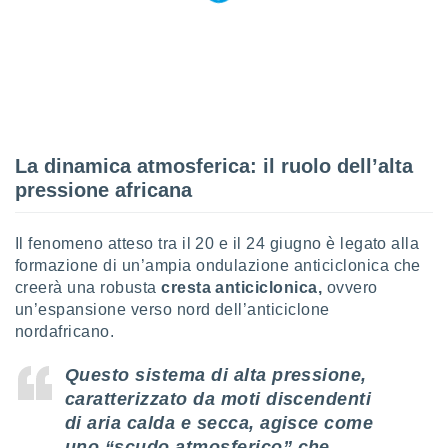
ioni
e
à non
izzata.
utare
zione dei
 al
ito Web
La dinamica atmosferica: il ruolo dell’alta
questo
pressione africana
ento
 il
Il fenomeno atteso tra il 20 e il 24 giugno è legato alla
formazione di un’ampia ondulazione anticiclonica che
o
creerà una robusta
cresta anticiclonica,
ovvero
, noi e i
un’espansione verso nord dell’anticiclone
rtner
nordafricano.
mo
Questo sistema di alta pressione,
tori
o
caratterizzato da moti discendenti
e simili
di aria calda e secca, agisce come
viare,
uno “scudo atmosferico” che