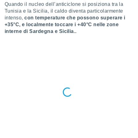
ioni
" o
Quando il nucleo dell’anticiclone si posiziona tra la
tra
Tunisia e la Sicilia, il caldo diventa particolarmente
sui cookie
intenso,
con temperature che possono superare i
o sito
+35°C, e localmente toccare i +40°C nelle zone
interne di Sardegna e Sicilia..
nostri
mo il
te
ento dei
re
ioni su
vo e/o
i,
 dati
er la
 della
à, creare
r la
à
izzata,