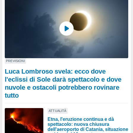
PREVISIONI
Luca Lombroso svela: ecco dove
l'eclissi di Sole darà spettacolo e dove
nuvole e ostacoli potrebbero rovinare
tutto
ATTUALITÀ
Etna, l'eruzione continua e dà
spettacolo: nuova chiusura
dell'aeroporto di Catania, situazione