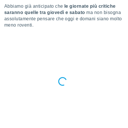
ioni
Abbiamo già anticipato che
le giornate più critiche
e
à non
saranno quelle tra giovedì e sabato
ma non bisogna
izzata.
assolutamente pensare che oggi e domani siano molto
utare
meno roventi.
zione dei
 al
ito Web
questo
ento
 il
o
, noi e i
rtner
mo
tori
o
e simili
viare,