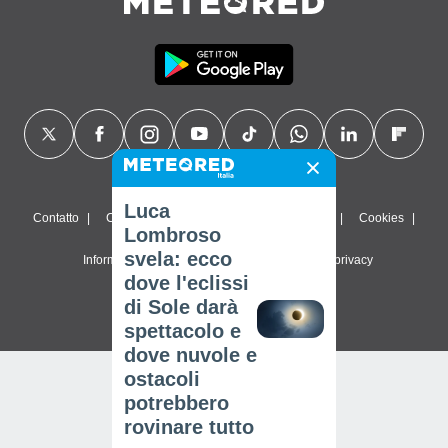
Luca
Contatto
Chi siamo
FAQ
Termini di utilizzo
Cookies
Lombroso
svela: ecco
Informativa sulla privacy
Impostazioni sulla privacy
dove l'eclissi
© 2026 Meteored. Tutti i diritti riservati
di Sole darà
spettacolo e
dove nuvole e
ostacoli
potrebbero
rovinare tutto