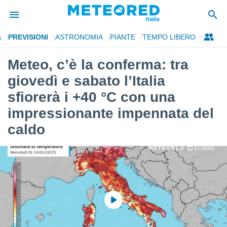
A
PREVISIONI
ASTRONOMIA
PIANTE
TEMPO LIBERO
tiva
rivacy
Meteo, c’è la conferma: tra
ti di
giovedì e sabato l’Italia
net
net)
sfiorerà i +40 °C con una
i
impressionante impennata del
 da
nisti per
caldo
 che le
ioni
iano di
È
 a
ito Web
do le
opzioni:
 i