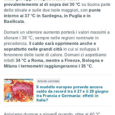
ioni
" o
prevalentemente al di sopra dei 30 °C
su buona parte
tra
dello stivale e sulle due isole maggiori, con
punte
sui cookie
intorno ai 37 °C in Sardegna, in Puglia e in
o sito
Basilicata
.
Domani un ulteriore aumento porterà i valori massimi a
nostri
sfiorare i 38 °C, sempre nelle regioni nominate in
mo il
precedenza. I
l caldo sarà opprimente anche e
te
soprattutto nelle grandi città
in cui si sviluppa il
ento dei
fenomeno delle isole di calore. Domani ci aspettiamo
infatti
34 °C a Roma, mentre a Firenze, Bologna e
re
Milano i termometri raggiungeranno i 35 °C
.
ioni su
vo e/o
i,
Articolo correlato
 dati
Il modello europeo prevede ancora
er la
caldo da record tra il 27 e il 29 giugno
 della
tra Francia e Germania: effetti in
à, creare
Italia?
r la
à
izzata,
Arriviamo dunque a giovedì quando, oltre ai 40 °C