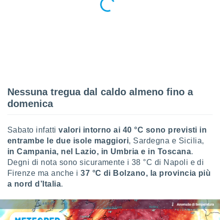
re e
e i
tilizzare
ati per la
e dei
.
izzazione
Nessuna tregua dal caldo almeno fino a
azione
domenica
o la
e del
vo,
Sabato infatti
valori intorno ai 40 °C sono previsti in
à e
entrambe le due isole maggiori
, Sardegna e Sicilia,
i
in Campania, nel Lazio, in Umbria e in Toscana
.
zzati,
Degni di nota sono sicuramente i 38 °C di Napoli e di
one delle
Firenze ma anche i
37 °C di Bolzano, la provincia più
ni dei
 e degli
a nord d’Italia
.
 ricerche
ico,
di