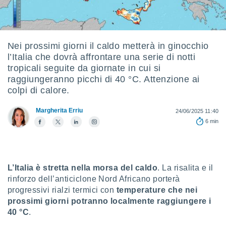
e
amente
cità
Nei prossimi giorni il caldo metterà in ginocchio
l’Italia che dovrà affrontare una serie di notti
izzata,
ACCETTA
tropicali seguite da giornate in cui si
ulle
E
raggiungeranno picchi di 40 °C. Attenzione ai
ioni
CONTINUA
tramite
colpi di calore.
e simili,
IMPOSTAZIONI
Margherita Erriu
24/06/2025 11:40
nte di
6 min
e la
tività per
re a
ontenuti
ti
L’Italia è stretta nella morsa del caldo
. La risalita e il
 di
rinforzo dell’anticiclone Nord Africano porterà
senza
progressivi rialzi termici con
temperature che nei
sto.
prossimi giorni potranno localmente raggiungere i
clic sul
40 °C
.
 "Accetta