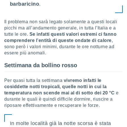
barbaricino
.
sui cookie
e il tuo
 in
Il problema non sarà legato solamente a questi locali
picchi ma all’andamento generale, in tutta l’Italia e a
o
tutte le ore.
Se infatti questi valori estremi ci fanno
 il
comprendere l’entità di queste ondate di calore
,
sono però i valori minimi, durante le ore notturne ad
azioni
kie
essere più anomali.
re
le a piè
Settimana da bollino rosso
 del
to web.
Per quasi tutta la settimana
vivremo infatti le
cosiddette notti tropicali, quelle notti in cui la
ATIVA,
temperatura non scende mai al di sotto dei 20 °C
e
durante le quali è quindi difficile dormire, riuscire a
e
riposare effettivamente e recuperare le forze.
gie
i cookie
ccetti
In molte località già la notte scorsa è stata
zione dei