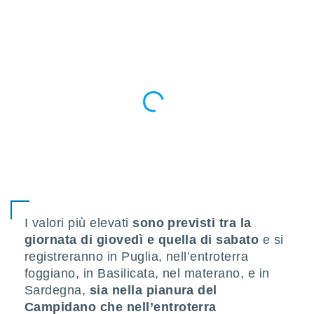
a", è
al sito
ettando
zione di
okie,
dei nostri
che ci
no di
 e
e il
amento
 Web,
i
re un
pecifico
arti la
I valori più elevati
sono previsti tra la
à o
giornata di giovedì e quella di sabato
e si
i
registreranno in Puglia, nell’entroterra
zzati
 di esso.
foggiano, in Basilicata, nel materano, e in
sultare
Sardegna,
sia nella pianura del
Campidano che nell’entroterra
oni nella