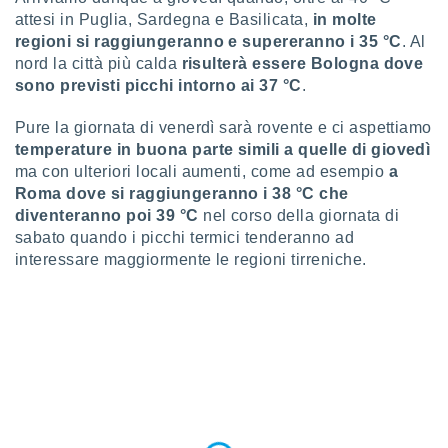
 profili
attesi in Puglia, Sardegna e Basilicata,
in molte
lezione
regioni si raggiungeranno e supereranno i 35 °C
. Al
cità
nord la città più calda
risulterà essere Bologna dove
izzata,
sono previsti picchi intorno ai 37 °C
.
fili per
izzazione
Pure la giornata di venerdì sarà rovente e ci aspettiamo
nuti,
temperature in buona parte simili a quelle di giovedì
 profili
ma con ulteriori locali aumenti, come ad esempio
a
lezione
Roma dove si raggiungeranno i 38 °C che
uti
diventeranno poi 39 °C
nel corso della giornata di
zzati,
sabato quando i picchi termici tenderanno ad
 le
ni degli
interessare maggiormente le regioni tirreniche.
 misurare
zioni dei
,
ere il
so
he o la
ione di
enienti
diverse,