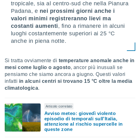
tropicale, sia al centro-sud che nella Pianura
puoi
re ad
Padana, e
nei prossimi giorni anche i
 al
valori minimi registreranno lievi ma
ito web
costanti aumenti
, fino a rimanere in alcuni
et. In
luoghi costantemente superiori ai 25 °C
aso ti
mo che
anche in piena notte.
installati
okie
i per
Si tratta ovviamente di
temperature anomale anche in
 la
mesi come luglio o agosto
, ancor più inusuali se
one nel
pensiamo che siamo ancora a giugno. Questi valori
 non
infatti
in alcuni centri si trovano 15 °C oltre la media
utilizzati
er
climatologica
.
e il
amento o
rare
Articolo correlato
à o
Avviso meteo: giovedì violento
i
episodio di temporali sull'Italia,
zzati,
attenzione al rischio supercelle in
 potrai
queste zone
are