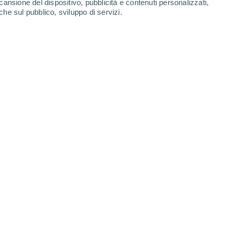
cansione del dispositivo, pubblicità e contenuti personalizzati,
che sul pubblico, sviluppo di servizi.
arte l'alta pressione di origine sub
l'altra qualche pioggia rovinerà i
settentrionali.
6 10:26
5 min
timana dai due volti.
Da una parte
o, dall'altra aumenterà il rischio di
o sulle regioni settentrionali e lungo la
i alta pressione continuerà a garantire
to su gran parte del Centro-Sud, dove il sole