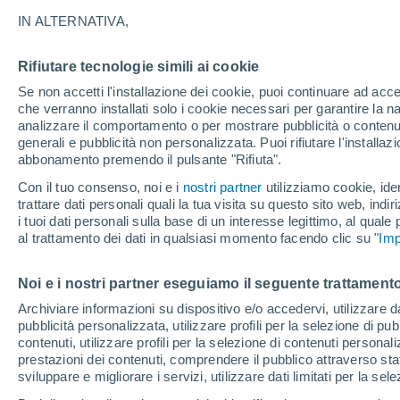
di caldo
IN ALTERNATIVA,
Rifiutare tecnologie simili ai cookie
Se non accetti l'installazione dei cookie, puoi continuare ad acc
che verranno installati solo i cookie necessari per garantire la n
analizzare il comportamento o per mostrare pubblicità o contenut
generali e pubblicità non personalizzata. Puoi rifiutare l'install
abbonamento premendo il pulsante "Rifiuta".
Con il tuo consenso, noi e i
nostri partner
utilizziamo cookie, iden
trattare dati personali quali la tua visita su questo sito web, indiri
i tuoi dati personali sulla base di un interesse legittimo, al quale
al trattamento dei dati in qualsiasi momento facendo clic su "
Imp
Noi e i nostri partner eseguiamo il seguente trattamento
Archiviare informazioni su dispositivo e/o accedervi, utilizzare dati
pubblicità personalizzata, utilizzare profili per la selezione di pu
contenuti, utilizzare profili per la selezione di contenuti personal
prestazioni dei contenuti, comprendere il pubblico attraverso stat
sviluppare e migliorare i servizi, utilizzare dati limitati per la sel