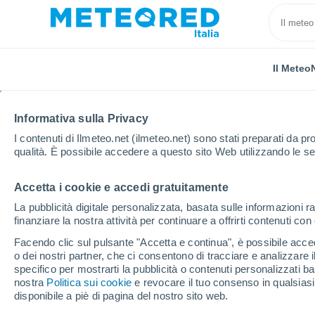
Il Meteo
TUTTE
ATTUALITÀ
SCIENZA
PREVISIONI
ASTRON
Informativa sulla Privacy
I contenuti di Ilmeteo.net (ilmeteo.net) sono stati preparati da pro
qualità. È possibile accedere a questo sito Web utilizzando le se
Accetta i cookie e accedi gratuitamente
La pubblicità digitale personalizzata, basata sulle informazioni ra
finanziare la nostra attività per continuare a offrirti contenuti co
Home
Notizie
Previsioni
Tra venerdì e domenica 
Facendo clic sul pulsante "Accetta e continua", è possibile accede
o dei nostri partner, che ci consentono di tracciare e analizzare
specifico per mostrarti la pubblicità o contenuti personalizzati b
Tra venerdì e domenic
nostra
Politica sui cookie
e revocare il tuo consenso in qualsia
disponibile a piè di pagina del nostro sito web.
forti temporali determi