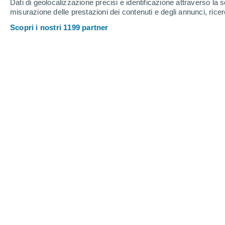
Dati di geolocalizzazione precisi e identificazione attraverso la s
misurazione delle prestazioni dei contenuti e degli annunci, ricer
Scopri i nostri 1199 partner
Italia spezzata in due: da una p
tropicale interesserà il Sud, dal
piani del weekend sulle regioni 
Alessio Colella
08/07/202
L'Italia si prepara a vivere un fine set
continuerà a dominare il caldo intens
temporali localmente forti
, soprattutt
dorsale appenninica.
Già dalla giornata di sabato il campo d
condizioni di tempo stabile e soleggia