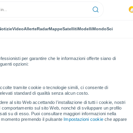
Notizie
Video
Allerte
Radar
Mappe
Satelliti
Modelli
Mondo
Sci
OMIA
PIANTE
TEMPO LIBERO
fessionisti per garantire che le informazioni offerte siano di
guenti opzioni:
ccolte tramite cookie o tecnologie simili, ci consente di
n elevati standard di qualità senza alcun costo.
una depressione con forti temporali determinerà il futuro dell'ondata d
re al sito Web accettando l'installazione di tutti i cookie, nostri
 il comportamento sul sito Web, nonché di sviluppare un profilo
asati su di esso. Puoi consultare maggiori informazioni nella
a una depressione con
si momento premendo il pulsante
Impostazioni cookie
che appare
nerà il futuro dell'ondata