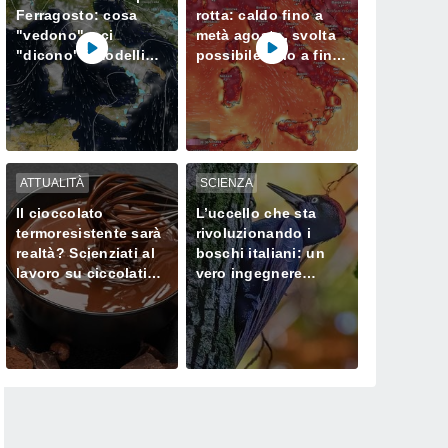
Ferragosto: cosa
rotta: caldo fino a
"vedono" e ci
metà agosto, svolta
"dicono" i modelli
possibile solo a fine
meteorologici
mese
ATTUALITÀ
SCIENZA
Il cioccolato
L’uccello che sta
termoresistente sarà
rivoluzionando i
realtà? Scienziati al
boschi italiani: un
lavoro su ciccolatini
vero ingegnere
che non si sciolgono
ecologico
neanche in estate