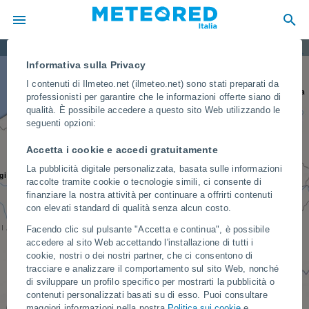
Danzica
Allerte meteorologiche oggi
Amburgo
Informativa sulla Privacy
Berlino
I contenuti di Ilmeteo.net (ilmeteo.net) sono stati preparati da
PAESI BASSI
Amsterdam
POLONIA
Varsavia
professionisti per garantire che le informazioni offerte siano di
qualità. È possibile accedere a questo sito Web utilizzando le
GERMANIA
Dresda
seguenti opzioni:
9
BELGIO
26
Francoforte sul Meno
Praga
Cracovia
Accetta i cookie e accedi gratuitamente
LUSSEMBURGO
REPUBBLICA CECA
La pubblicità digitale personalizzata, basata sulle informazioni
223
gi
SLOVACCHIA
raccolte tramite cookie o tecnologie simili, ci consente di
Vienna
Monaco di Baviera
finanziare la nostra attività per continuare a offrirti contenuti
con elevati standard di qualità senza alcun costo.
AUSTRIA
UNGHERIA
IA
Facendo clic sul pulsante "Accetta e continua", è possibile
18
Ginevra
accedere al sito Web accettando l'installazione di tutti i
20
Zagabria
14
CROAZIA
Milano
Venezia
cookie, nostri o dei nostri partner, che ci consentono di
3
Belgrado
11
tracciare e analizzare il comportamento sul sito Web, nonché
di sviluppare un profilo specifico per mostrarti la pubblicità o
SERBIA
SAN MARINO
Firenze
MONACO
contenuti personalizzati basati su di esso. Puoi consultare
Marsiglia
23
MONTENEGRO
maggiori informazioni nella nostra
Politica sui cookie
e