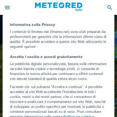
Danzica
Radar di pioggia
Amburgo
Informativa sulla Privacy
Berlino
I contenuti di Ilmeteo.net (ilmeteo.net) sono stati preparati da
PAESI BASSI
Amsterdam
POLONIA
Varsavia
professionisti per garantire che le informazioni offerte siano di
qualità. È possibile accedere a questo sito Web utilizzando le
GERMANIA
Dresda
seguenti opzioni:
BELGIO
Francoforte sul Meno
Praga
Cracovia
Accetta i cookie e accedi gratuitamente
LUSSEMBURGO
REPUBBLICA CECA
La pubblicità digitale personalizzata, basata sulle informazioni
gi
SLOVACCHIA
raccolte tramite cookie o tecnologie simili, ci consente di
Vienna
Monaco di Baviera
finanziare la nostra attività per continuare a offrirti contenuti
con elevati standard di qualità senza alcun costo.
AUSTRIA
UNGHERIA
IA
Facendo clic sul pulsante "Accetta e continua", è possibile
Ginevra
accedere al sito Web accettando l'installazione di tutti i
Zagabria
CROAZIA
Milano
Venezia
cookie, nostri o dei nostri partner, che ci consentono di
Belgrado
tracciare e analizzare il comportamento sul sito Web, nonché
di sviluppare un profilo specifico per mostrarti la pubblicità o
SERBIA
SAN MARINO
Firenze
MONACO
contenuti personalizzati basati su di esso. Puoi consultare
Marsiglia
MONTENEGRO
maggiori informazioni nella nostra
Politica sui cookie
e