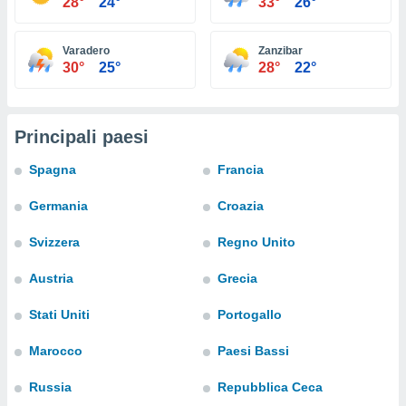
28°
24°
33°
26°
puoi
re ad
 al
Varadero
Zanzibar
ito web
30°
25°
28°
22°
et. In
aso ti
mo che
installati
Principali paesi
okie
i per
Spagna
Francia
 la
one nel
Germania
Croazia
 non
utilizzati
Svizzera
Regno Unito
er
e il
Austria
Grecia
amento o
rare
Stati Uniti
Portogallo
à o
i
Marocco
Paesi Bassi
zzati,
 potrai
Russia
Repubblica Ceca
are