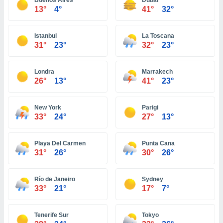
Buenos Aires
Dubai
13°
4°
41°
32°
sui cookie
e il tuo
 in
Istanbul
La Toscana
31°
23°
32°
23°
o
 il
Londra
Marrakech
26°
13°
41°
23°
azioni
kie
re
New York
Parigi
le a piè
33°
24°
27°
13°
 del
to web.
Playa Del Carmen
Punta Cana
31°
26°
30°
26°
ATIVA,
e
Río de Janeiro
Sydney
gie
33°
21°
17°
7°
i cookie
ccetti
Tenerife Sur
Tokyo
zione dei