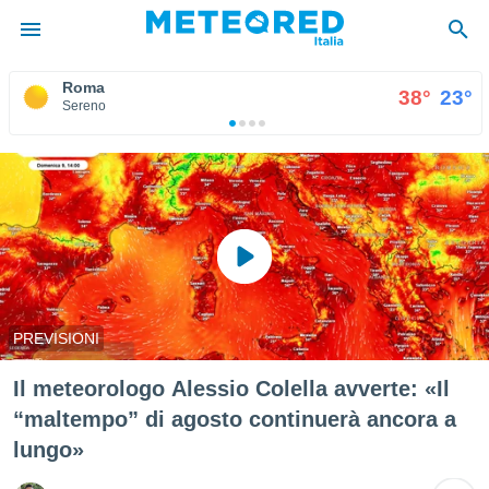
Roma
°
38°
23°
tiva
Sereno
rivacy
ti di
net
net)
i
 da
nisti per
 che le
ioni
iano di
PREVISIONI
È
 a
Il meteorologo Alessio Colella avverte: «Il
ito Web
“maltempo” di agosto continuerà ancora a
do le
opzioni:
lungo»
 i