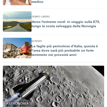
medico
sui cookie
e il tuo
 in
TEMPO LIBERO
Verso l'estremo nord: in viaggio sulla E75,
lungo la costa selvaggia della Norvegia
o
 il
azioni
SCIENZA
kie
Le faglie più pericolose d’Italia, questa è
re
l’area dove sarà più probabile un forte
le a piè
terremoto nei prossimi anni
 del
to web.
ATIVA,
e
gie
i cookie
ccetti
ASTRONOMIA
zione dei