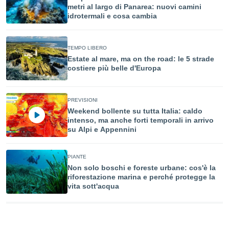
ioni
" o
metri al largo di Panarea: nuovi camini
tra
idrotermali e cosa cambia
sui cookie
o sito
TEMPO LIBERO
Estate al mare, ma on the road: le 5 strade
nostri
costiere più belle d'Europa
mo il
te
PREVISIONI
ento dei
Weekend bollente su tutta Italia: caldo
intenso, ma anche forti temporali in arrivo
re
su Alpi e Appennini
ioni su
vo e/o
i,
PIANTE
 dati
Non solo boschi e foreste urbane: cos'è la
er la
riforestazione marina e perché protegge la
 della
vita sott'acqua
à, creare
r la
à
izzata,