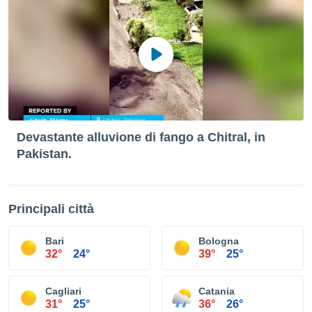
Devastante alluvione di fango a Chitral, in
Pakistan.
Principali città
Bari
Bologna
32°
24°
39°
25°
Cagliari
Catania
31°
25°
36°
26°