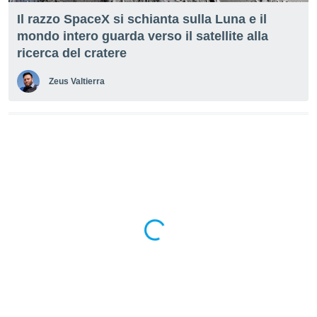
puoi
Il razzo SpaceX si schianta sulla Luna e il
re ad
mondo intero guarda verso il satellite alla
 al
ito web
ricerca del cratere
et. In
aso ti
Zeus Valtierra
mo che
installati
okie
i per
 la
one nel
 non
utilizzati
er
e il
amento o
rare
à o
i
zzati,
 potrai
are