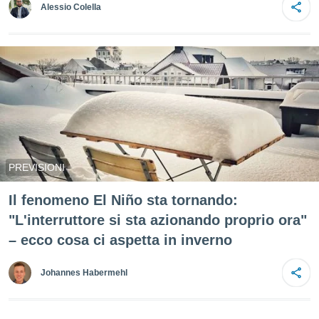
Alessio Colella
e
amente
cità
izzata,
ACCETTA
ulle
E
ioni
CONTINUA
tramite
e simili,
IMPOSTAZIONI
nte di
PREVISIONI
e la
tività per
Il fenomeno El Niño sta tornando:
re a
"L'interruttore si sta azionando proprio ora"
ontenuti
ti
– ecco cosa ci aspetta in inverno
 di
senza
Johannes Habermehl
sto.
clic sul
 "Accetta