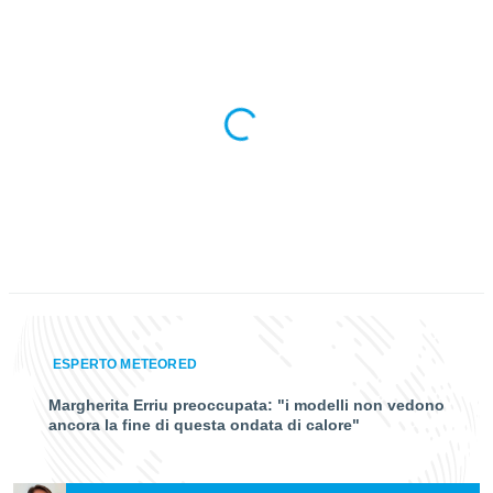
 profili
lezione
cità
izzata,
fili per
izzazione
nuti,
 profili
lezione
uti
zzati,
 le
ni degli
 misurare
zioni dei
,
ESPERTO METEORED
ere il
Margherita Erriu preoccupata: "i modelli non vedono
so
ancora la fine di questa ondata di calore"
he o la
ione di
enienti
diverse,