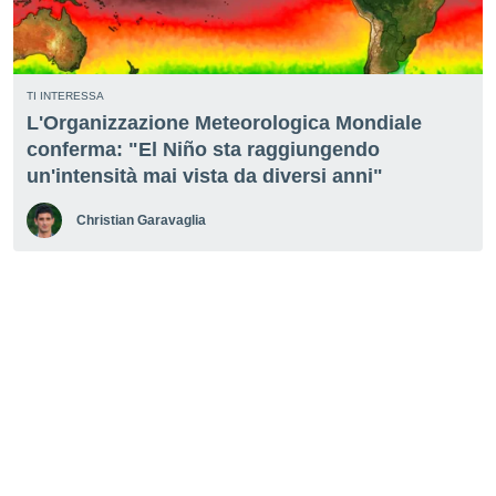
i nostri
artner
TI INTERESSA
L'Organizzazione Meteorologica Mondiale
conferma: "El Niño sta raggiungendo
un'intensità mai vista da diversi anni"
Christian Garavaglia