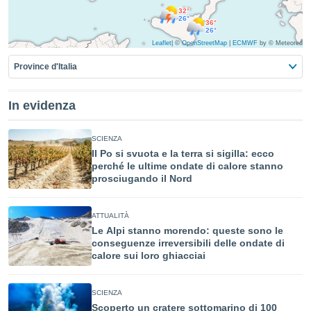
 e
32°
ati
26°
36°
 quali la
26°
a su
Leaflet
|
©
OpenStreetMap
|
ECMWF
by © Meteored
ito web,
Province d'Italia
IP e
tori di
Alcuni
In evidenza
ro
 tuoi dati
SCIENZA
 sulla
Il Po si svuota e la terra si sigilla: ecco
un
perché le ultime ondate di calore stanno
e
prosciugando il Nord
, al quale
rti. Per
puoi
ATTUALITÀ
il tuo
Le Alpi stanno morendo: queste sono le
o o
conseguenze irreversibili delle ondate di
l
calore sui loro ghiacciai
nto dei
ualsiasi
 facendo
SCIENZA
Scoperto un cratere sottomarino di 100