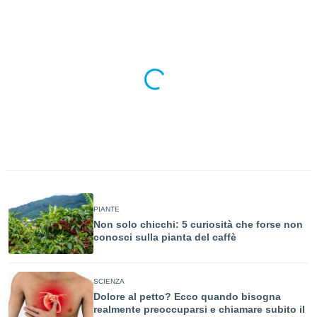
a", è
al sito
ettando
zione di
okie,
dei nostri
che ci
no di
 e
e il
amento
 Web,
i
re un
pecifico
PIANTE
arti la
Non solo chicchi: 5 curiosità che forse non
à o
conosci sulla pianta del caffè
i
zzati
 di esso.
SCIENZA
sultare
Dolore al petto? Ecco quando bisogna
realmente preoccuparsi e chiamare subito il
oni nella