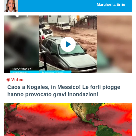
Margherita Erriu
re e
e i
tilizzare
ati per la
e dei
.
izzazione
azione
o la
e del
vo,
Video
à e
Caos a Nogales, in Messico! Le forti piogge
i
hanno provocato gravi inondazioni
zzati,
one delle
ni dei
 e degli
 ricerche
ico,
di