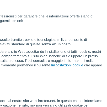
fessionisti per garantire che le informazioni offerte siano di
guenti opzioni:
Notizie
Video
Allerte
Radar
Mappe
Satelliti
Modelli
Mondo
Sci
ccolte tramite cookie o tecnologie simili, ci consente di
n elevati standard di qualità senza alcun costo.
re al sito Web accettando l'installazione di tutti i cookie, nostri
 il comportamento sul sito Web, nonché di sviluppare un profilo
asati su di esso. Puoi consultare maggiori informazioni nella
si momento premendo il pulsante
Impostazioni cookie
che appare
revisione
America Meridionale
edere al nostro sito web ilmeteo.net. In questo caso ti informiamo
avigazione nel sito, ma non verranno utilizzati cookie per