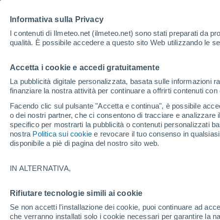
Informativa sulla Privacy
I contenuti di Ilmeteo.net (ilmeteo.net) sono stati preparati da pro
qualità. È possibile accedere a questo sito Web utilizzando le se
Il Meteo
Accetta i cookie e accedi gratuitamente
La pubblicità digitale personalizzata, basata sulle informazioni ra
finanziare la nostra attività per continuare a offrirti contenuti co
Facendo clic sul pulsante "Accetta e continua", è possibile accede
o dei nostri partner, che ci consentono di tracciare e analizzare
specifico per mostrarti la pubblicità o contenuti personalizzati b
nostra
Politica sui cookie
e revocare il tuo consenso in qualsia
Home
Modelli
disponibile a piè di pagina del nostro sito web.
Il modelli numerici di p
IN ALTERNATIVA,
Europa
Rifiutare tecnologie simili ai cookie
America Centrale
Se non accetti l'installazione dei cookie, puoi continuare ad acc
che verranno installati solo i cookie necessari per garantire la n