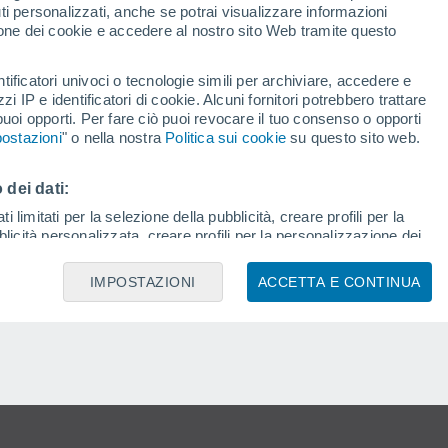
i personalizzati, anche se potrai visualizzare informazioni
azione dei cookie e accedere al nostro sito Web tramite questo
tificatori univoci o tecnologie simili per archiviare, accedere e
zzi IP e identificatori di cookie. Alcuni fornitori potrebbero trattare
 puoi opporti. Per fare ciò puoi revocare il tuo consenso o opporti
ostazioni
" o nella nostra
Politica sui cookie
su questo sito web.
 dei dati:
 limitati per la selezione della pubblicità, creare profili per la
bblicità personalizzata, creare profili per la personalizzazione dei
izzati, Misurare le prestazioni degli annunci, misurare le
istiche o la combinazione di dati provenienti da fonti diverse,
IMPOSTAZIONI
ACCETTA E CONTINUA
ezione dei contenuti.
cansione del dispositivo, pubblicità e contenuti personalizzati,
che sul pubblico, sviluppo di servizi.