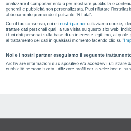
analizzare il comportamento o per mostrare pubblicità o contenut
generali e pubblicità non personalizzata. Puoi rifiutare l'install
abbonamento premendo il pulsante "Rifiuta".
Con il tuo consenso, noi e i
nostri partner
utilizziamo cookie, iden
trattare dati personali quali la tua visita su questo sito web, indiri
i tuoi dati personali sulla base di un interesse legittimo, al quale
al trattamento dei dati in qualsiasi momento facendo clic su "
Imp
Noi e i nostri partner eseguiamo il seguente trattamento
Archiviare informazioni su dispositivo e/o accedervi, utilizzare dati
pubblicità personalizzata, utilizzare profili per la selezione di pu
contenuti, utilizzare profili per la selezione di contenuti personal
prestazioni dei contenuti, comprendere il pubblico attraverso stat
sviluppare e migliorare i servizi, utilizzare dati limitati per la sel
Dati di geolocalizzazione precisi e identificazione attraverso la s
misurazione delle prestazioni dei contenuti e degli annunci, ricer
Scopri i nostri 1199 partner