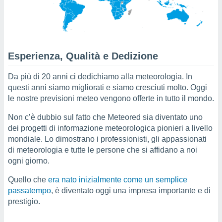
e
amente
cità
Esperienza, Qualità e Dedizione
izzata,
ACCETTA
ulle
E
Da più di 20 anni ci dedichiamo alla meteorologia. In
ioni
CONTINUA
questi anni siamo migliorati e siamo cresciuti molto. Oggi
tramite
le nostre previsioni meteo vengono offerte in tutto il mondo.
e simili,
IMPOSTAZIONI
nte di
Non c’è dubbio sul fatto che Meteored sia diventato uno
e la
dei progetti di informazione meteorologica pionieri a livello
tività per
mondiale. Lo dimostrano i professionisti, gli appassionati
re a
di meteorologia e tutte le persone che si affidano a noi
ontenuti
ogni giorno.
ti
 di
Quello che
era nato inizialmente come un semplice
senza
passatempo
, è diventato oggi una impresa importante e di
sto.
prestigio.
clic sul
 "Accetta