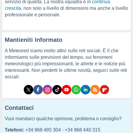
servizio di qualità. La nostra squadra è in
continua
puoi
crescita
, non solo a livello di dimensioni ma anche a livello
re ad
professionale e personale.
 al
ito web
et. In
aso ti
mo che
Mantieniti Informato
installati
okie
A Meteored siamo molto attivi sulle reti sociali. È lì che
i per
informiamo sulle previsioni del tempo, sui fenomeni
 la
meteorologici più impressionanti, le allerte e le notizie più
one nel
interessanti. Non perderti le ultime novità, seguici sulle reti
 non
sociali:
utilizzati
er
e il
amento o
rare
à o
Contattaci
i
zzati,
Vuoi mandarci qualche opinione, problema o consiglio?
 potrai
are
Telefoni:
+34 968 485 304 - +34 968 440 315