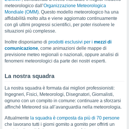
meteorologico dall’
Organizzazione Meteorologica
sui cookie
Mondiale (OMM)
. Questo modello meteorologico ha una
e il tuo
affidabilità molto alta e viene aggiornato continuamente
 in
con gli ultimi progressi scientifici, per poter risolvere le
situazioni più complesse.
o
 il
Inoltre disponiamo di
prodotti esclusivi per i
mezzi di
azioni
comunicazione
, come animazioni delle mappe di
kie
previsione meteo regionali o nazionali, oppure analisi di
re
fenomeni meteorologici da parte dei nostri esperti.
le a piè
 del
La nostra squadra
to web.
La nostra squadra è formata dai migliori professionisti:
ATIVA,
Ingegneri, Fisici, Meteorologi, Disegnatori, Giornalisti,
ognuno con un compito in comune: continuare a sforzarsi
e
affinché Meteored sia all’avanguardia nella meteorologia.
gie
i cookie
Attualmente
la squadra è composta da più di 70 persone
ccetti
che lavorano tutti i giorni gomito a gomito per offrirti un
zione dei