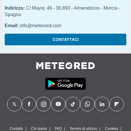
ioni
e
Indirizzo:
C/ Mayor, 46 - 30.893 - Almendricos - Murcia -
à non
Spagna
izzata.
utare
Email:
info@meteored.com
zione dei
CONTATTACI
 al
ito Web
questo
ento
 il
o
, noi e i
rtner
mo
tori
o
e simili
viare,
Contatto
Chi siamo
FAQ
Termini di utilizzo
Cookies