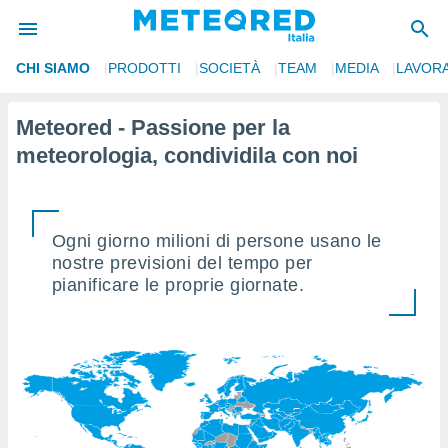
CHI SIAMO
PRODOTTI
SOCIETÀ
TEAM
MEDIA
LAVORA
tiva
rivacy
Meteored - Passione per la
ti di
meteorologia, condividila con noi
net
net)
i
 da
nisti per
Ogni giorno milioni di persone usano le
 che le
nostre previsioni del tempo per
ioni
pianificare le proprie giornate.
iano di
È
 a
ito Web
do le
opzioni:
 i