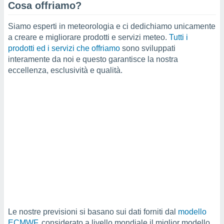
a", è
Cosa offriamo?
al sito
Siamo esperti in meteorologia e ci dedichiamo unicamente
ettando
a creare e migliorare prodotti e servizi meteo.
Tutti i
zione di
prodotti ed i servizi che offriamo
sono sviluppati
okie,
interamente da noi e questo garantisce la nostra
dei nostri
che ci
eccellenza, esclusività e qualità.
no di
 e
e il
amento
 Web,
i
re un
pecifico
arti la
à o
i
zzati
 di esso.
sultare
Le nostre previsioni si basano sui dati forniti dal
modello
oni nella
ECMWF
, considerato a livello mondiale il miglior modello