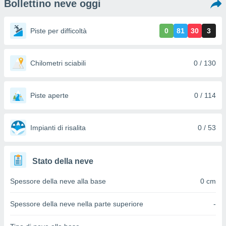
Bollettino neve oggi
e
amente
Piste per difficoltà
0
81
30
3
cità
izzata,
Chilometri sciabili
0 / 130
ACCETTA
ulle
E
ioni
CONTINUA
tramite
Piste aperte
0 / 114
e simili,
IMPOSTAZIONI
nte di
e la
Impianti di risalita
0 / 53
tività per
re a
ontenuti
Stato della neve
ti
 di
Spessore della neve alla base
0 cm
senza
sto.
Spessore della neve nella parte superiore
-
clic sul
 "Accetta