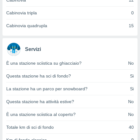
Cabinovia
12
ioni
e
à non
Cabinovia tripla
0
izzata.
utare
Cabinovia quadrupla
15
zione dei
 al
ito Web
Servizi
questo
ento
È una stazione sciistica su ghiacciaio?
No
 il
Questa stazione ha sci di fondo?
Si
o
La stazione ha un parco per snowboard?
Si
, noi e i
rtner
Questa stazione ha attività estive?
No
mo
È una stazione sciistica al coperto?
No
tori
o
Totale km di sci di fondo
40
e simili
viare,