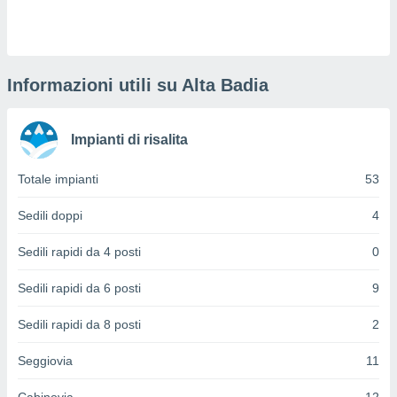
puoi
re ad
 al
ito web
et. In
Informazioni utili su Alta Badia
aso ti
mo che
installati
Impianti di risalita
okie
i per
Totale impianti
53
 la
one nel
 non
Sedili doppi
4
utilizzati
er
Sedili rapidi da 4 posti
0
e il
amento o
Sedili rapidi da 6 posti
9
rare
à o
Sedili rapidi da 8 posti
2
i
zzati,
Seggiovia
11
 potrai
are