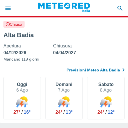
Chiusa
tiva
rivacy
Alta Badia
ti di
Apertura
Chiusura
net
net)
04/12/2026
04/04/2027
i
Mancano 119 giorni
 da
nisti per
Previsioni Meteo Alta Badia
 che le
ioni
iano di
Oggi
Domani
Sabato
È
6 Ago
7 Ago
8 Ago
 a
ito Web
do le
27°
/
16°
24°
/
13°
24°
/
12°
opzioni:
 i