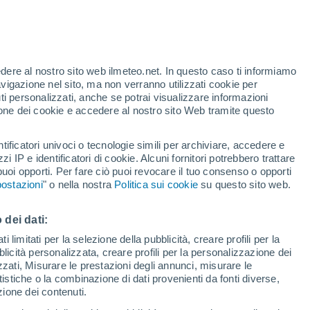
3°
/
-5°
3°
/
-7°
7°
/
-6°
edere al nostro sito web ilmeteo.net. In questo caso ti informiamo
avigazione nel sito, ma non verranno utilizzati cookie per
i personalizzati, anche se potrai visualizzare informazioni
azione dei cookie e accedere al nostro sito Web tramite questo
Stato della neve
tificatori univoci o tecnologie simili per archiviare, accedere e
Spessore della neve alla base
-
zzi IP e identificatori di cookie. Alcuni fornitori potrebbero trattare
 puoi opporti. Per fare ciò puoi revocare il tuo consenso o opporti
Spessore della neve nella parte superiore
93 cm
ostazioni
" o nella nostra
Politica sui cookie
su questo sito web.
Tipo di neve alla base
Neve battuta
 dei dati:
 limitati per la selezione della pubblicità, creare profili per la
Tipo di neve nella parte superiore
Neve compatta
bblicità personalizzata, creare profili per la personalizzazione dei
izzati, Misurare le prestazioni degli annunci, misurare le
istiche o la combinazione di dati provenienti da fonti diverse,
ezione dei contenuti.