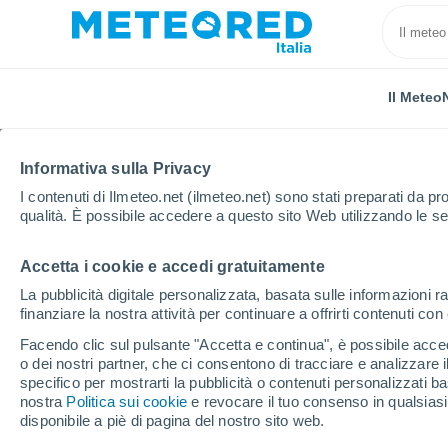
Il Meteo
Informativa sulla Privacy
I contenuti di Ilmeteo.net (ilmeteo.net) sono stati preparati da pro
qualità. È possibile accedere a questo sito Web utilizzando le se
Accetta i cookie e accedi gratuitamente
Home
Australia
Nuovo Galles del Sud
Perisher
La pubblicità digitale personalizzata, basata sulle informazioni ra
finanziare la nostra attività per continuare a offrirti contenuti co
Aperta
Facendo clic sul pulsante "Accetta e continua", è possibile accede
o dei nostri partner, che ci consentono di tracciare e analizzare
Perisher
specifico per mostrarti la pubblicità o contenuti personalizzati b
nostra
Politica sui cookie
e revocare il tuo consenso in qualsia
disponibile a piè di pagina del nostro sito web.
Apertura
Chiusura