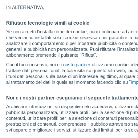
IN ALTERNATIVA,
06/06/2026
04/10/2026
Rifiutare tecnologie simili ai cookie
Se non accetti l'installazione dei cookie, puoi continuare ad acc
Bollettino neve oggi
che verranno installati solo i cookie necessari per garantire la n
analizzare il comportamento o per mostrare pubblicità o contenut
generali e pubblicità non personalizzata. Puoi rifiutare l'install
Piste per difficoltà
-
-
-
-
abbonamento premendo il pulsante "Rifiuta".
Con il tuo consenso, noi e i
nostri partner
utilizziamo cookie, iden
trattare dati personali quali la tua visita su questo sito web, indiri
Chilometri sciabili
-
i tuoi dati personali sulla base di un interesse legittimo, al quale
al trattamento dei dati in qualsiasi momento facendo clic su "
Imp
Piste aperte
70 / 0
Noi e i nostri partner eseguiamo il seguente trattamento
Archiviare informazioni su dispositivo e/o accedervi, utilizzare dati
Impianti di risalita
39 / 45
pubblicità personalizzata, utilizzare profili per la selezione di pu
contenuti, utilizzare profili per la selezione di contenuti personal
prestazioni dei contenuti, comprendere il pubblico attraverso stat
sviluppare e migliorare i servizi, utilizzare dati limitati per la sel