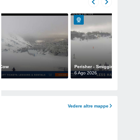
 Cow
Perisher - Smiggin Holes
6 Ago 2026
Vedere altre mappe