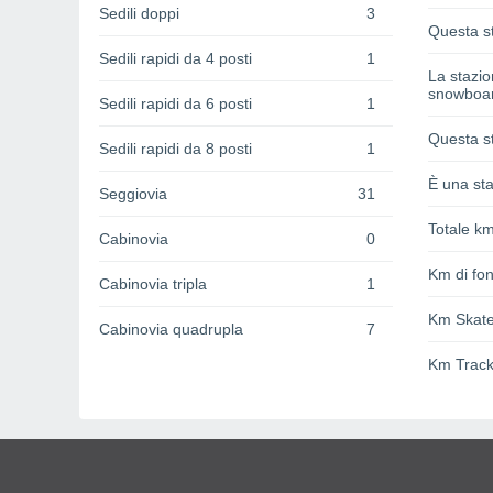
Sedili doppi
3
Questa st
Sedili rapidi da 4 posti
1
La stazi
snowboa
Sedili rapidi da 6 posti
1
Questa st
Sedili rapidi da 8 posti
1
È una sta
Seggiovia
31
Totale km
Cabinovia
0
Km di fon
Cabinovia tripla
1
Km Skat
Cabinovia quadrupla
7
Km Track