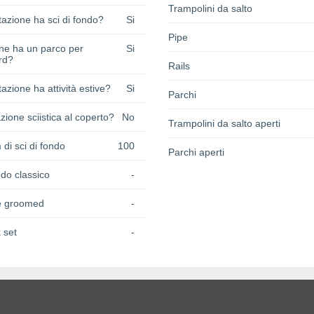
Trampolini da salto
azione ha sci di fondo?
Si
Pipe
one ha un parco per
Si
rd?
Rails
azione ha attività estive?
Si
Parchi
zione sciistica al coperto?
No
Trampolini da salto aperti
 di sci di fondo
100
Parchi aperti
do classico
-
e groomed
-
 set
-