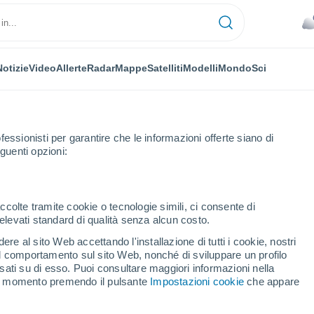
Notizie
Video
Allerte
Radar
Mappe
Satelliti
Modelli
Mondo
Sci
fessionisti per garantire che le informazioni offerte siano di
guenti opzioni:
Sci
ccolte tramite cookie o tecnologie simili, ci consente di
n elevati standard di qualità senza alcun costo.
Previsioni Meteo Perisher - NSW
re al sito Web accettando l'installazione di tutti i cookie, nostri
 il comportamento sul sito Web, nonché di sviluppare un profilo
asati su di esso. Puoi consultare maggiori informazioni nella
Oggi
Domani
Sabato
si momento premendo il pulsante
Impostazioni cookie
che appare
6 Ago
7 Ago
8 Ago