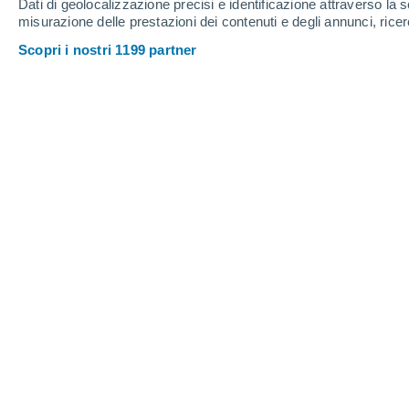
Webcam a Perisher
Dati di geolocalizzazione precisi e identificazione attraverso la s
misurazione delle prestazioni dei contenuti e degli annunci, ricer
Scopri i nostri 1199 partner
Perisher - Front Valley Snow Cam
6 Ago 2026
Spessore della neve