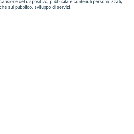
cansione del dispositivo, pubblicità e contenuti personalizzati,
che sul pubblico, sviluppo di servizi.
Perisher - Village Eight
Perisher - Blue
6 Ago 2026
6 Ago 2026