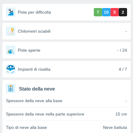
e
Piste per difficoltà
7
10
5
2
amente
cità
Chilometri sciabili
-
izzata,
ACCETTA
ulle
E
ioni
CONTINUA
Piste aperte
- / 24
tramite
e simili,
IMPOSTAZIONI
Impianti di risalita
4 / 7
nte di
e la
tività per
re a
Stato della neve
ontenuti
ti
Spessore della neve alla base
-
 di
senza
Spessore della neve nella parte superiore
15 cm
sto.
clic sul
Tipo di neve alla base
Neve battuta
 "Accetta