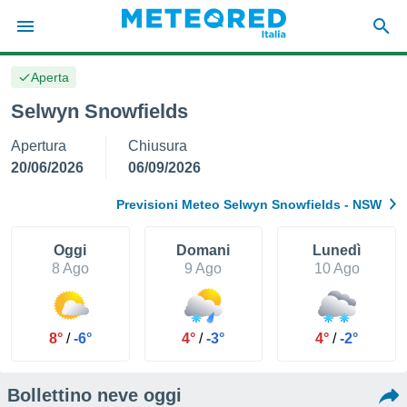
Aperta
tiva
rivacy
Selwyn Snowfields
ti di
Apertura
Chiusura
net
net)
20/06/2026
06/09/2026
i
 da
Previsioni Meteo Selwyn Snowfields - NSW
nisti per
 che le
ioni
Oggi
Domani
Lunedì
iano di
8 Ago
9 Ago
10 Ago
È
 a
ito Web
8°
/
-6°
4°
/
-3°
4°
/
-2°
do le
opzioni:
Bollettino neve oggi
 i