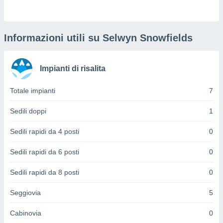
puoi
re ad
 al
ito web
Informazioni utili su Selwyn Snowfields
et. In
aso ti
mo che
Impianti di risalita
installati
okie
Totale impianti
7
i per
 la
one nel
Sedili doppi
1
 non
utilizzati
Sedili rapidi da 4 posti
0
er
e il
Sedili rapidi da 6 posti
0
amento o
rare
Sedili rapidi da 8 posti
0
à o
i
Seggiovia
5
zzati,
 potrai
Cabinovia
0
are