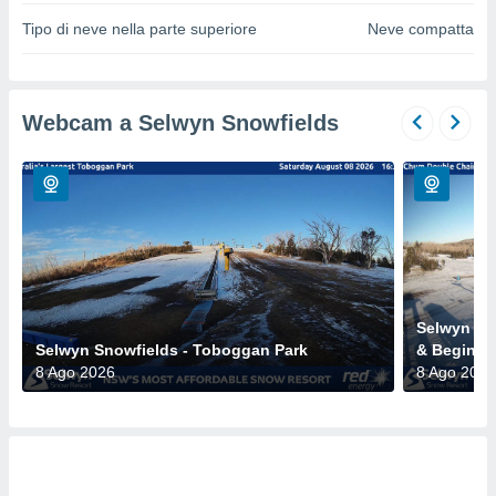
a", è
Tipo di neve nella parte superiore
Neve compatta
al sito
ettando
zione di
okie,
Webcam a Selwyn Snowfields
dei nostri
che ci
no di
 e
e il
amento
 Web,
i
re un
pecifico
Selwyn Sn
arti la
Selwyn Snowfields - Toboggan Park
& Beginne
à o
8 Ago 2026
8 Ago 2026
i
zzati
 di esso.
sultare
oni nella