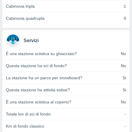
ioni
Cabinovia tripla
1
e
à non
izzata.
Cabinovia quadrupla
0
utare
zione dei
 al
Servizi
ito Web
questo
È una stazione sciistica su ghiacciaio?
No
ento
 il
Questa stazione ha sci di fondo?
No
La stazione ha un parco per snowboard?
Si
o
, noi e i
Questa stazione ha attività estive?
Si
rtner
mo
È una stazione sciistica al coperto?
No
tori
Totale km di sci di fondo
-
o
e simili
Km di fondo classico
-
viare,