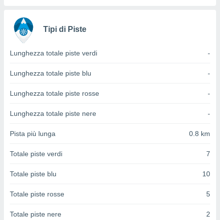
ioni
" o
tra
sui cookie
Tipi di Piste
o sito
Lunghezza totale piste verdi
-
nostri
Lunghezza totale piste blu
-
mo il
te
Lunghezza totale piste rosse
-
ento dei
Lunghezza totale piste nere
-
re
ioni su
Pista più lunga
0.8 km
vo e/o
i,
Totale piste verdi
7
 dati
er la
Totale piste blu
10
 della
à, creare
Totale piste rosse
5
r la
à
Totale piste nere
2
izzata,