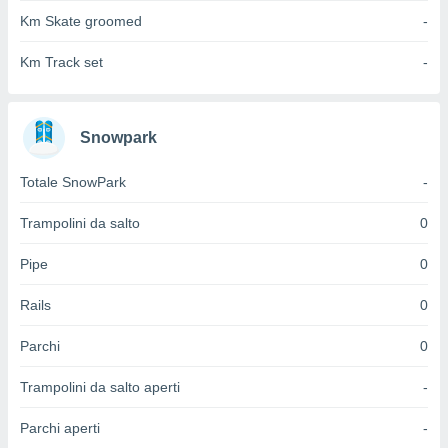
 e
Km Skate groomed
-
ati
 quali la
a su
Km Track set
-
ito web,
IP e
tori di
Alcuni
Snowpark
ro
Totale SnowPark
-
 tuoi dati
 sulla
Trampolini da salto
0
un
e
Pipe
0
, al quale
rti. Per
Rails
0
puoi
il tuo
o o
Parchi
0
l
nto dei
Trampolini da salto aperti
-
ualsiasi
 facendo
Parchi aperti
-