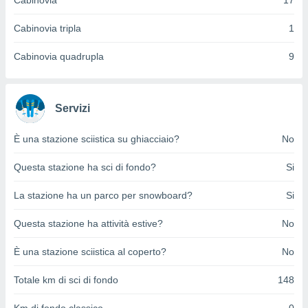
Cabinovia
17
ioni
e
à non
Cabinovia tripla
1
izzata.
utare
Cabinovia quadrupla
9
zione dei
 al
ito Web
Servizi
questo
ento
È una stazione sciistica su ghiacciaio?
No
 il
Questa stazione ha sci di fondo?
Si
o
La stazione ha un parco per snowboard?
Si
, noi e i
rtner
Questa stazione ha attività estive?
No
mo
È una stazione sciistica al coperto?
No
tori
o
Totale km di sci di fondo
148
e simili
viare,