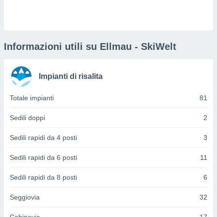
puoi
re ad
 al
ito web
et. In
Informazioni utili su Ellmau - SkiWelt
aso ti
mo che
installati
Impianti di risalita
okie
i per
Totale impianti
81
 la
one nel
 non
Sedili doppi
2
utilizzati
er
Sedili rapidi da 4 posti
3
e il
amento o
Sedili rapidi da 6 posti
11
rare
à o
Sedili rapidi da 8 posti
6
i
zzati,
Seggiovia
32
 potrai
are