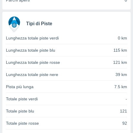
Parchi aperti
0
ioni
" o
tra
sui cookie
o sito
Tipi di Piste
nostri
Lunghezza totale piste verdi
0 km
mo il
Lunghezza totale piste blu
115 km
te
ento dei
Lunghezza totale piste rosse
121 km
re
Lunghezza totale piste nere
39 km
ioni su
vo e/o
Pista più lunga
7.5 km
i,
 dati
Totale piste verdi
-
er la
 della
Totale piste blu
121
à, creare
r la
Totale piste rosse
92
à
izzata,