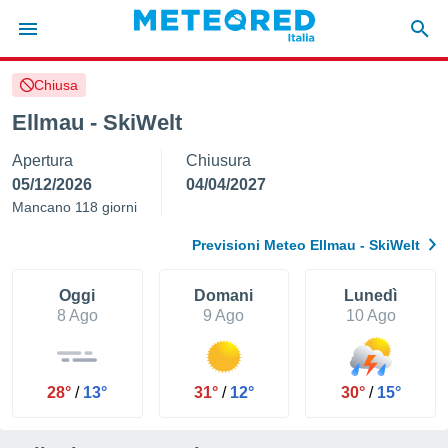
Chiusa
tiva
rivacy
Ellmau - SkiWelt
ti di
Apertura
Chiusura
net
net)
05/12/2026
04/04/2027
i
Mancano 118 giorni
 da
nisti per
Previsioni Meteo Ellmau - SkiWelt
 che le
ioni
iano di
Oggi
Domani
Lunedì
È
8 Ago
9 Ago
10 Ago
 a
ito Web
do le
28°
/
13°
31°
/
12°
30°
/
15°
opzioni:
 i