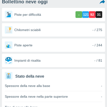
Bollettino neve oggi
e
amente
Piste per difficoltà
-
121
92
31
cità
izzata,
Chilometri sciabili
- / 275
ACCETTA
ulle
E
ioni
CONTINUA
tramite
Piste aperte
- / 244
e simili,
IMPOSTAZIONI
nte di
e la
Impianti di risalita
- / 81
tività per
re a
ontenuti
Stato della neve
ti
 di
Spessore della neve alla base
-
senza
sto.
Spessore della neve nella parte superiore
-
clic sul
 "Accetta