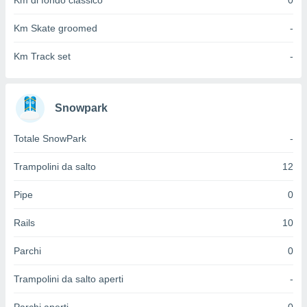
Km di fondo classico
0
 e
ati
Km Skate groomed
-
 quali la
a su
ito web,
Km Track set
-
IP e
tori di
Alcuni
Snowpark
ro
 tuoi dati
Totale SnowPark
-
 sulla
un
Trampolini da salto
12
e
, al quale
Pipe
0
rti. Per
puoi
Rails
10
il tuo
o o
l
Parchi
0
nto dei
ualsiasi
Trampolini da salto aperti
-
 facendo