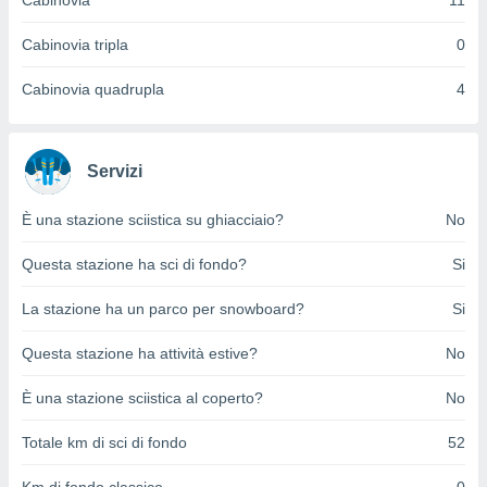
Cabinovia
11
ioni
e
à non
Cabinovia tripla
0
izzata.
utare
Cabinovia quadrupla
4
zione dei
 al
ito Web
Servizi
questo
ento
È una stazione sciistica su ghiacciaio?
No
 il
Questa stazione ha sci di fondo?
Si
o
La stazione ha un parco per snowboard?
Si
, noi e i
rtner
Questa stazione ha attività estive?
No
mo
È una stazione sciistica al coperto?
No
tori
o
Totale km di sci di fondo
52
e simili
viare,