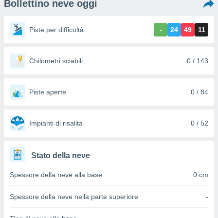
Bollettino neve oggi
e
amente
Piste per difficoltà
-
24
49
11
cità
izzata,
Chilometri sciabili
0 / 143
ACCETTA
ulle
E
ioni
CONTINUA
tramite
Piste aperte
0 / 84
e simili,
IMPOSTAZIONI
nte di
e la
Impianti di risalita
0 / 52
tività per
re a
ontenuti
Stato della neve
ti
 di
Spessore della neve alla base
0 cm
senza
sto.
Spessore della neve nella parte superiore
-
clic sul
 "Accetta