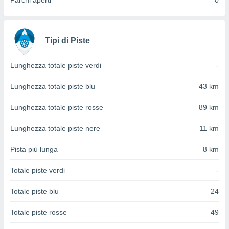
Parchi aperti
0
ioni
" o
tra
sui cookie
o sito
Tipi di Piste
nostri
Lunghezza totale piste verdi
-
mo il
Lunghezza totale piste blu
43 km
te
ento dei
Lunghezza totale piste rosse
89 km
re
Lunghezza totale piste nere
11 km
ioni su
vo e/o
Pista più lunga
8 km
i,
 dati
Totale piste verdi
-
er la
 della
Totale piste blu
24
à, creare
r la
Totale piste rosse
49
à
izzata,