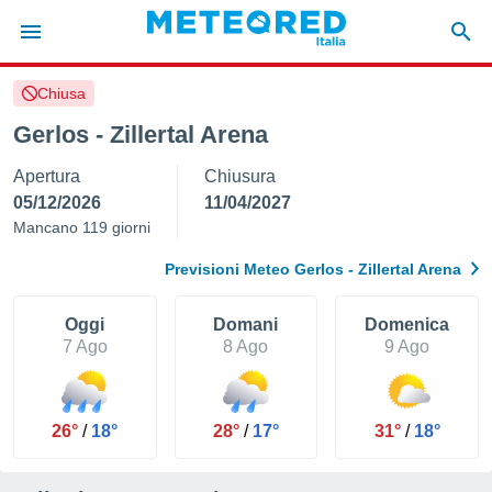
Chiusa
tiva
rivacy
Gerlos - Zillertal Arena
ti di
Apertura
Chiusura
net
net)
05/12/2026
11/04/2027
i
Mancano 119 giorni
 da
nisti per
Previsioni Meteo Gerlos - Zillertal Arena
 che le
ioni
iano di
Oggi
Domani
Domenica
È
7 Ago
8 Ago
9 Ago
 a
ito Web
do le
26°
/
18°
28°
/
17°
31°
/
18°
opzioni:
 i