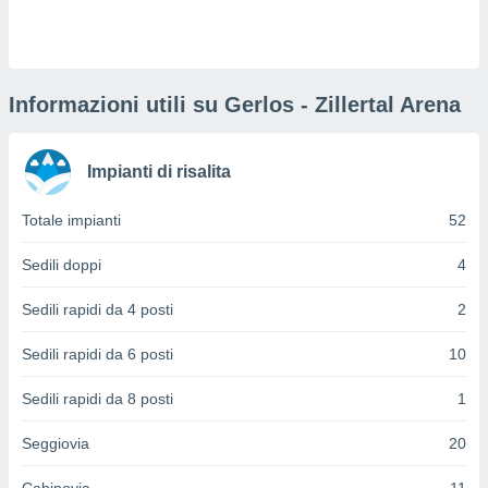
puoi
re ad
 al
ito web
et. In
Informazioni utili su Gerlos - Zillertal Arena
aso ti
mo che
installati
Impianti di risalita
okie
i per
Totale impianti
52
 la
one nel
 non
Sedili doppi
4
utilizzati
er
Sedili rapidi da 4 posti
2
e il
amento o
Sedili rapidi da 6 posti
10
rare
à o
Sedili rapidi da 8 posti
1
i
zzati,
Seggiovia
20
 potrai
are