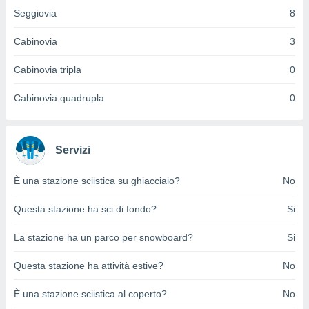
ioni
Seggiovia
8
e
à non
izzata.
Cabinovia
3
utare
zione dei
Cabinovia tripla
0
 al
Cabinovia quadrupla
0
ito Web
questo
ento
 il
Servizi
È una stazione sciistica su ghiacciaio?
No
o
, noi e i
Questa stazione ha sci di fondo?
Si
rtner
mo
La stazione ha un parco per snowboard?
Si
tori
Questa stazione ha attività estive?
No
o
e simili
È una stazione sciistica al coperto?
No
viare,