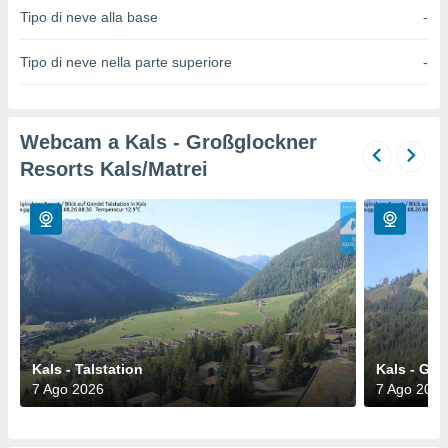
a", è
Tipo di neve alla base
-
al sito
Tipo di neve nella parte superiore
-
ettando
zione di
okie,
dei nostri
Webcam a Kals - Großglockner
che ci
no di
Resorts Kals/Matrei
 e
e il
amento
 Web,
i
re un
pecifico
arti la
à o
i
zzati
Kals - Talstation
Kals - Gr
 di esso.
7 Ago 2026
7 Ago 2026
sultare
oni nella