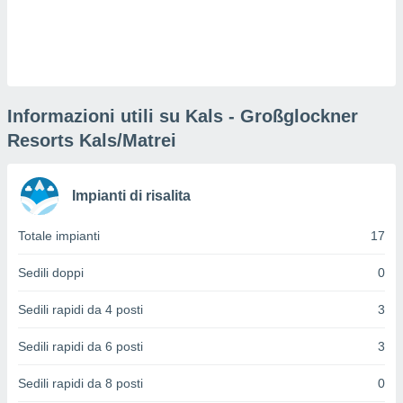
puoi
re ad
 al
ito web
et. In
aso ti
Informazioni utili su Kals - Großglockner
mo che
installati
Resorts Kals/Matrei
okie
i per
 la
Impianti di risalita
one nel
 non
utilizzati
Totale impianti
17
er
e il
Sedili doppi
0
amento o
rare
Sedili rapidi da 4 posti
3
à o
i
Sedili rapidi da 6 posti
3
zzati,
 potrai
Sedili rapidi da 8 posti
0
are