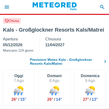
Chiusa
tiva
rivacy
Kals - Großglockner Resorts Kals/Matrei
ti di
Apertura
Chiusura
net
net)
05/12/2026
11/04/2027
i
Mancano 119 giorni
 da
nisti per
Previsioni Meteo Kals - Großglockner
 che le
Resorts Kals/Matrei
ioni
iano di
Oggi
Domani
Domenica
È
7 Ago
8 Ago
9 Ago
 a
ito Web
do le
opzioni:
26°
/
15°
26°
/
14°
27°
/
13°
 i