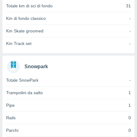
 e
Totale km di sci di fondo
31
ati
 quali la
Km di fondo classico
-
a su
ito web,
IP e
Km Skate groomed
-
tori di
Alcuni
Km Track set
-
ro
 tuoi dati
 sulla
Snowpark
un
e
Totale SnowPark
-
, al quale
rti. Per
Trampolini da salto
1
puoi
il tuo
Pipe
1
o o
l
nto dei
Rails
0
ualsiasi
 facendo
Parchi
0