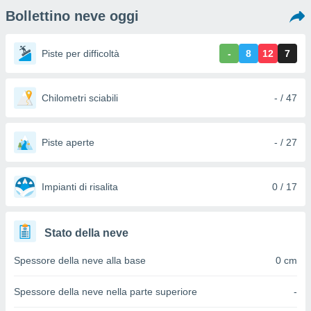
e
Bollettino neve oggi
amente
Piste per difficoltà
-
8
12
7
cità
izzata,
ACCETTA
ulle
Chilometri sciabili
- / 47
E
ioni
CONTINUA
tramite
Piste aperte
- / 27
e simili,
IMPOSTAZIONI
nte di
e la
Impianti di risalita
0 / 17
tività per
re a
ontenuti
ti
Stato della neve
 di
senza
Spessore della neve alla base
0 cm
sto.
clic sul
Spessore della neve nella parte superiore
-
 "Accetta