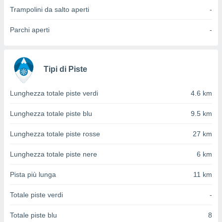
ioni
" o
Trampolini da salto aperti
-
tra
sui cookie
Parchi aperti
-
o sito
nostri
Tipi di Piste
mo il
te
Lunghezza totale piste verdi
4.6 km
ento dei
Lunghezza totale piste blu
9.5 km
re
ioni su
Lunghezza totale piste rosse
27 km
vo e/o
i,
Lunghezza totale piste nere
6 km
 dati
er la
Pista più lunga
11 km
 della
à, creare
Totale piste verdi
-
r la
à
Totale piste blu
8
izzata,