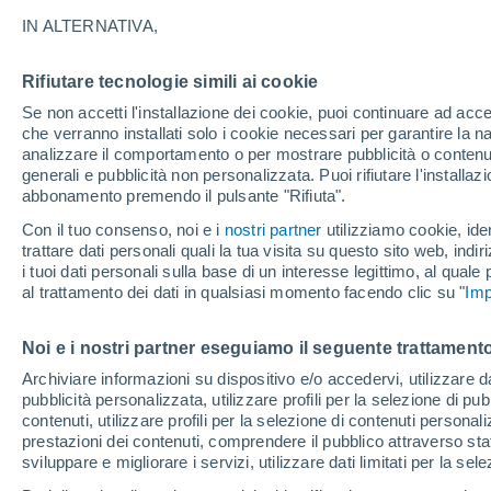
02/12/2026
19/04/2027
IN ALTERNATIVA,
Mancano 115 giorni
Rifiutare tecnologie simili ai cookie
Se non accetti l'installazione dei cookie, puoi continuare ad acc
Bollettino neve oggi
che verranno installati solo i cookie necessari per garantire la n
analizzare il comportamento o per mostrare pubblicità o contenut
generali e pubblicità non personalizzata. Puoi rifiutare l'install
Piste per difficoltà
0
73
50
18
abbonamento premendo il pulsante "Rifiuta".
Con il tuo consenso, noi e i
nostri partner
utilizziamo cookie, iden
trattare dati personali quali la tua visita su questo sito web, indiri
Chilometri sciabili
- / 301
i tuoi dati personali sulla base di un interesse legittimo, al quale
al trattamento dei dati in qualsiasi momento facendo clic su "
Imp
Piste aperte
- / 141
Noi e i nostri partner eseguiamo il seguente trattamento
Archiviare informazioni su dispositivo e/o accedervi, utilizzare dati
Impianti di risalita
- / 88
pubblicità personalizzata, utilizzare profili per la selezione di pu
contenuti, utilizzare profili per la selezione di contenuti personal
prestazioni dei contenuti, comprendere il pubblico attraverso stat
sviluppare e migliorare i servizi, utilizzare dati limitati per la sel