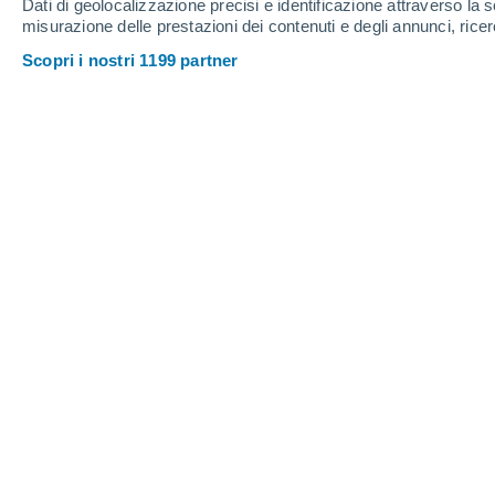
Webcam a Lech Zürs
Dati di geolocalizzazione precisi e identificazione attraverso la s
misurazione delle prestazioni dei contenuti e degli annunci, ricer
Scopri i nostri 1199 partner
Lech Zürs: Omesberg Schmelzhof
8 Ago 2026
Spessore della neve