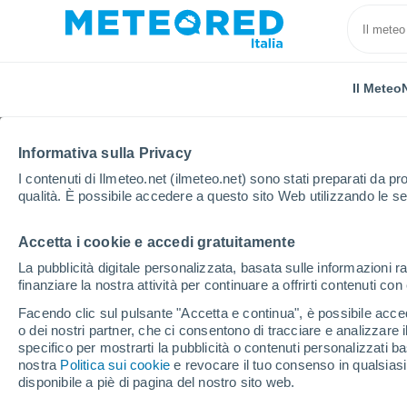
Il Meteo
Informativa sulla Privacy
I contenuti di Ilmeteo.net (ilmeteo.net) sono stati preparati da pro
qualità. È possibile accedere a questo sito Web utilizzando le se
Accetta i cookie e accedi gratuitamente
Home
Austria
Vorarlberg
Lech Zürs
Sci
La pubblicità digitale personalizzata, basata sulle informazioni ra
finanziare la nostra attività per continuare a offrirti contenuti co
Chiusa
Facendo clic sul pulsante "Accetta e continua", è possibile accede
o dei nostri partner, che ci consentono di tracciare e analizzare
Lech Zürs am Arlberg
specifico per mostrarti la pubblicità o contenuti personalizzati b
nostra
Politica sui cookie
e revocare il tuo consenso in qualsia
disponibile a piè di pagina del nostro sito web.
Apertura
Chiusura