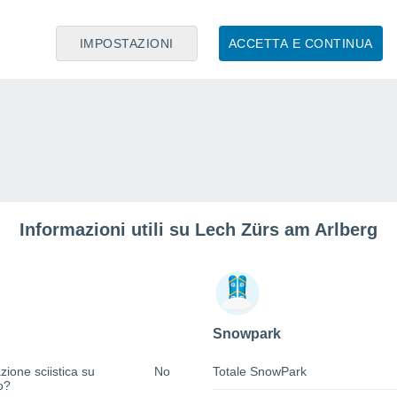
IMPOSTAZIONI
ACCETTA E CONTINUA
Informazioni utili su Lech Zürs am Arlberg
Snowpark
zione sciistica su
No
Totale SnowPark
o?