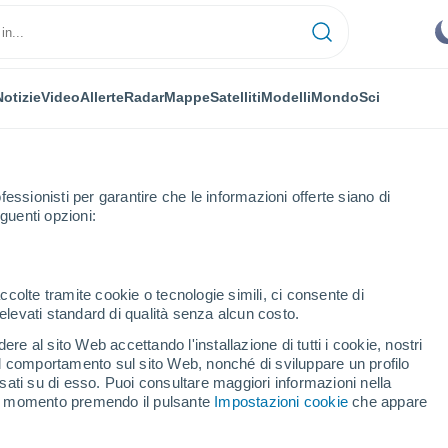
Notizie
Video
Allerte
Radar
Mappe
Satelliti
Modelli
Mondo
Sci
fessionisti per garantire che le informazioni offerte siano di
guenti opzioni:
ccolte tramite cookie o tecnologie simili, ci consente di
n elevati standard di qualità senza alcun costo.
Previsioni Meteo Lech Zürs
re al sito Web accettando l'installazione di tutti i cookie, nostri
 il comportamento sul sito Web, nonché di sviluppare un profilo
asati su di esso. Puoi consultare maggiori informazioni nella
Oggi
Domani
Lunedì
si momento premendo il pulsante
Impostazioni cookie
che appare
8 Ago
9 Ago
10 Ago