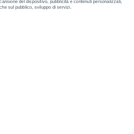
cansione del dispositivo, pubblicità e contenuti personalizzati,
che sul pubblico, sviluppo di servizi.
Flühenlift
Oberlech
8 Ago 2026
8 Ago 2026