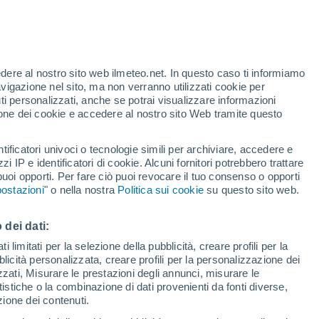
24°
/
11°
26°
/
14°
23°
/
14°
edere al nostro sito web ilmeteo.net. In questo caso ti informiamo
avigazione nel sito, ma non verranno utilizzati cookie per
i personalizzati, anche se potrai visualizzare informazioni
azione dei cookie e accedere al nostro sito Web tramite questo
Stato della neve
tificatori univoci o tecnologie simili per archiviare, accedere e
Spessore della neve alla base
-
zzi IP e identificatori di cookie. Alcuni fornitori potrebbero trattare
 puoi opporti. Per fare ciò puoi revocare il tuo consenso o opporti
Spessore della neve nella parte superiore
-
ostazioni
" o nella nostra
Politica sui cookie
su questo sito web.
Tipo di neve alla base
-
 dei dati:
 limitati per la selezione della pubblicità, creare profili per la
Tipo di neve nella parte superiore
-
bblicità personalizzata, creare profili per la personalizzazione dei
izzati, Misurare le prestazioni degli annunci, misurare le
istiche o la combinazione di dati provenienti da fonti diverse,
ezione dei contenuti.