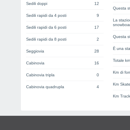
Sedili doppi
12
Questa st
Sedili rapidi da 4 posti
9
La stazi
snowboa
Sedili rapidi da 6 posti
17
Questa st
Sedili rapidi da 8 posti
2
È una sta
Seggiovia
28
Totale km
Cabinovia
16
Km di fon
Cabinovia tripla
0
Km Skat
Cabinovia quadrupla
4
Km Track