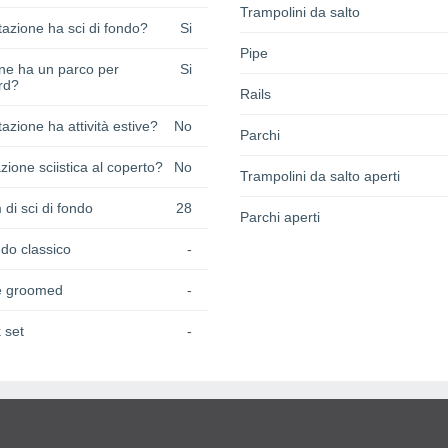
Trampolini da salto
azione ha sci di fondo?
Si
Pipe
one ha un parco per
Si
rd?
Rails
azione ha attività estive?
No
Parchi
zione sciistica al coperto?
No
Trampolini da salto aperti
 di sci di fondo
28
Parchi aperti
do classico
-
e groomed
-
 set
-