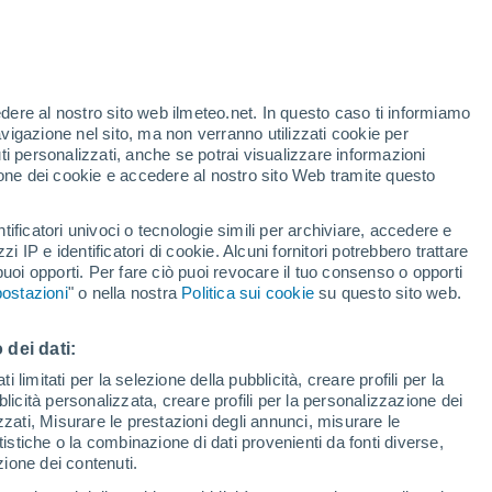
19°
/
12°
23°
/
9°
26°
/
14°
edere al nostro sito web ilmeteo.net. In questo caso ti informiamo
avigazione nel sito, ma non verranno utilizzati cookie per
i personalizzati, anche se potrai visualizzare informazioni
azione dei cookie e accedere al nostro sito Web tramite questo
Stato della neve
tificatori univoci o tecnologie simili per archiviare, accedere e
Spessore della neve alla base
0 cm
zzi IP e identificatori di cookie. Alcuni fornitori potrebbero trattare
 puoi opporti. Per fare ciò puoi revocare il tuo consenso o opporti
Spessore della neve nella parte superiore
-
ostazioni
" o nella nostra
Politica sui cookie
su questo sito web.
Tipo di neve alla base
-
 dei dati:
 limitati per la selezione della pubblicità, creare profili per la
Tipo di neve nella parte superiore
-
bblicità personalizzata, creare profili per la personalizzazione dei
izzati, Misurare le prestazioni degli annunci, misurare le
istiche o la combinazione di dati provenienti da fonti diverse,
ezione dei contenuti.