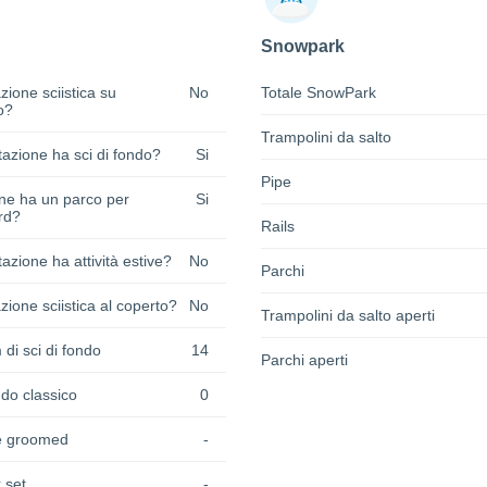
Snowpark
zione sciistica su
No
Totale SnowPark
o?
Trampolini da salto
azione ha sci di fondo?
Si
Pipe
one ha un parco per
Si
rd?
Rails
azione ha attività estive?
No
Parchi
zione sciistica al coperto?
No
Trampolini da salto aperti
 di sci di fondo
14
Parchi aperti
do classico
0
e groomed
-
 set
-