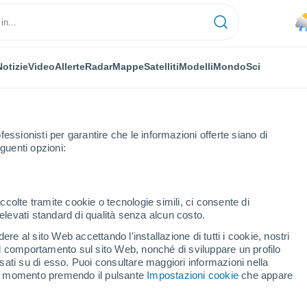
Notizie
Video
Allerte
Radar
Mappe
Satelliti
Modelli
Mondo
Sci
fessionisti per garantire che le informazioni offerte siano di
guenti opzioni:
Sci
ccolte tramite cookie o tecnologie simili, ci consente di
n elevati standard di qualità senza alcun costo.
Previsioni Meteo Warth - Schröcken
re al sito Web accettando l'installazione di tutti i cookie, nostri
 il comportamento sul sito Web, nonché di sviluppare un profilo
asati su di esso. Puoi consultare maggiori informazioni nella
Oggi
Domani
Domenica
si momento premendo il pulsante
Impostazioni cookie
che appare
7 Ago
8 Ago
9 Ago