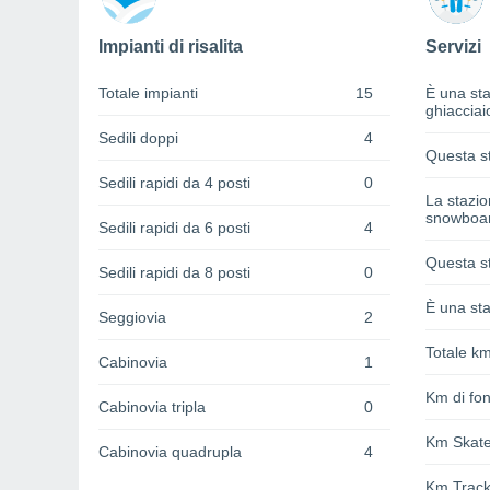
Impianti di risalita
Servizi
Totale impianti
15
È una sta
ghiacciai
Sedili doppi
4
Questa st
Sedili rapidi da 4 posti
0
La stazi
snowboa
Sedili rapidi da 6 posti
4
Questa st
Sedili rapidi da 8 posti
0
È una sta
Seggiovia
2
Totale km
Cabinovia
1
Km di fon
Cabinovia tripla
0
Km Skat
Cabinovia quadrupla
4
Km Track