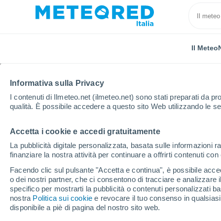
Il Meteo
Informativa sulla Privacy
I contenuti di Ilmeteo.net (ilmeteo.net) sono stati preparati da pro
qualità. È possibile accedere a questo sito Web utilizzando le se
Accetta i cookie e accedi gratuitamente
Home
Austria
Vorarlberg
Warth - Schröcken
La pubblicità digitale personalizzata, basata sulle informazioni ra
finanziare la nostra attività per continuare a offrirti contenuti co
Chiusa
Facendo clic sul pulsante "Accetta e continua", è possibile accede
o dei nostri partner, che ci consentono di tracciare e analizzare
Warth - Schröcken
specifico per mostrarti la pubblicità o contenuti personalizzati b
nostra
Politica sui cookie
e revocare il tuo consenso in qualsia
disponibile a piè di pagina del nostro sito web.
Apertura
Chiusura