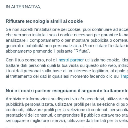
05/12/2026
18/04/2027
IN ALTERNATIVA,
Mancano 119 giorni
Rifiutare tecnologie simili ai cookie
Se non accetti l'installazione dei cookie, puoi continuare ad acc
Bollettino neve oggi
che verranno installati solo i cookie necessari per garantire la n
analizzare il comportamento o per mostrare pubblicità o contenut
generali e pubblicità non personalizzata. Puoi rifiutare l'install
Piste per difficoltà
0
18
8
11
abbonamento premendo il pulsante "Rifiuta".
Con il tuo consenso, noi e i
nostri partner
utilizziamo cookie, iden
trattare dati personali quali la tua visita su questo sito web, indiri
Chilometri sciabili
0 / 62
i tuoi dati personali sulla base di un interesse legittimo, al quale
al trattamento dei dati in qualsiasi momento facendo clic su "
Imp
Piste aperte
0 / 37
Noi e i nostri partner eseguiamo il seguente trattamento
Archiviare informazioni su dispositivo e/o accedervi, utilizzare dati
Impianti di risalita
0 / 15
pubblicità personalizzata, utilizzare profili per la selezione di pu
contenuti, utilizzare profili per la selezione di contenuti personal
prestazioni dei contenuti, comprendere il pubblico attraverso stat
sviluppare e migliorare i servizi, utilizzare dati limitati per la sel