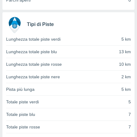
Parchi aperti
0
ioni
" o
tra
sui cookie
o sito
Tipi di Piste
nostri
Lunghezza totale piste verdi
5 km
mo il
Lunghezza totale piste blu
13 km
te
ento dei
Lunghezza totale piste rosse
10 km
re
Lunghezza totale piste nere
2 km
ioni su
vo e/o
Pista più lunga
5 km
i,
 dati
Totale piste verdi
5
er la
 della
Totale piste blu
7
à, creare
r la
Totale piste rosse
7
à
izzata,