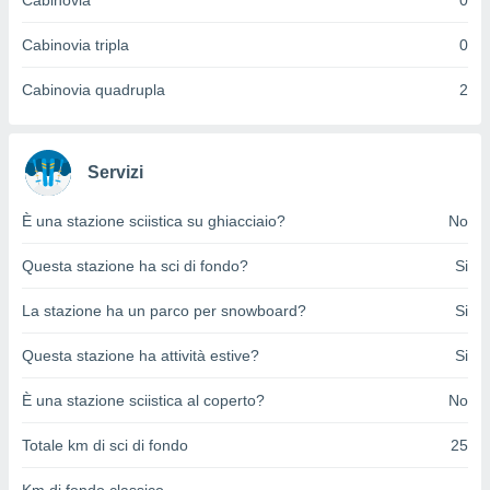
Cabinovia
0
ioni
e
à non
Cabinovia tripla
0
izzata.
utare
Cabinovia quadrupla
2
zione dei
 al
ito Web
Servizi
questo
ento
È una stazione sciistica su ghiacciaio?
No
 il
Questa stazione ha sci di fondo?
Si
o
La stazione ha un parco per snowboard?
Si
, noi e i
rtner
Questa stazione ha attività estive?
Si
mo
È una stazione sciistica al coperto?
No
tori
o
Totale km di sci di fondo
25
e simili
viare,