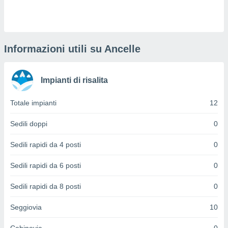
puoi
re ad
 al
ito web
et. In
Informazioni utili su Ancelle
aso ti
mo che
installati
Impianti di risalita
okie
i per
Totale impianti
12
 la
one nel
 non
Sedili doppi
0
utilizzati
er
Sedili rapidi da 4 posti
0
e il
amento o
Sedili rapidi da 6 posti
0
rare
à o
Sedili rapidi da 8 posti
0
i
zzati,
Seggiovia
10
 potrai
are