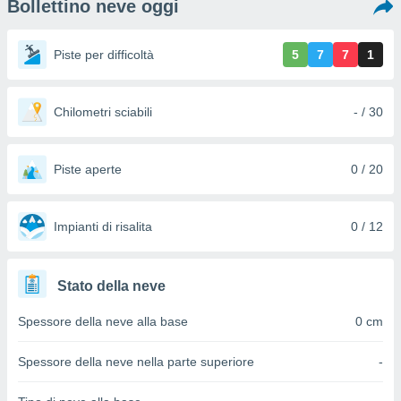
Bollettino neve oggi
e
amente
Piste per difficoltà
5
7
7
1
cità
izzata,
Chilometri sciabili
- / 30
ACCETTA
ulle
E
ioni
CONTINUA
tramite
Piste aperte
0 / 20
e simili,
IMPOSTAZIONI
nte di
e la
Impianti di risalita
0 / 12
tività per
re a
ontenuti
Stato della neve
ti
 di
Spessore della neve alla base
0 cm
senza
sto.
Spessore della neve nella parte superiore
-
clic sul
 "Accetta