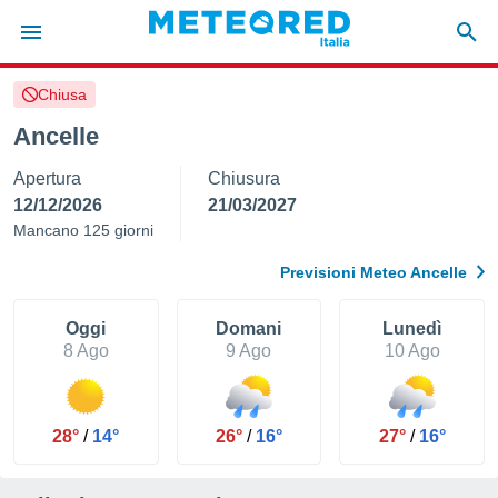
Chiusa
tiva
rivacy
Ancelle
ti di
Apertura
Chiusura
net
net)
12/12/2026
21/03/2027
i
Mancano 125 giorni
 da
nisti per
Previsioni Meteo Ancelle
 che le
ioni
iano di
Oggi
Domani
Lunedì
È
8 Ago
9 Ago
10 Ago
 a
ito Web
do le
28°
/
14°
26°
/
16°
27°
/
16°
opzioni:
 i