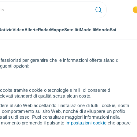
Notizie
Video
Allerte
Radar
Mappe
Satelliti
Modelli
Mondo
Sci
fessionisti per garantire che le informazioni offerte siano di
guenti opzioni:
Sci
ccolte tramite cookie o tecnologie simili, ci consente di
n elevati standard di qualità senza alcun costo.
Previsioni Meteo Camurac
re al sito Web accettando l'installazione di tutti i cookie, nostri
 il comportamento sul sito Web, nonché di sviluppare un profilo
asati su di esso. Puoi consultare maggiori informazioni nella
Oggi
Domani
Lunedì
si momento premendo il pulsante
Impostazioni cookie
che appare
8 Ago
9 Ago
10 Ago