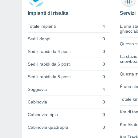
Impianti di risalita
Servizi
Totale impianti
4
È una sta
ghiacciai
Sedili doppi
0
Questa st
Sedili rapidi da 4 posti
0
La stazi
snowboa
Sedili rapidi da 6 posti
0
Questa st
Sedili rapidi da 8 posti
0
È una sta
Seggiovia
4
Totale km
Cabinovia
0
Km di fon
Cabinovia tripla
0
Km Skat
Cabinovia quadrupla
0
Km Track