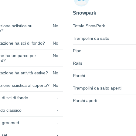
Snowpark
zione sciistica su
No
Totale SnowPark
o?
Trampolini da salto
azione ha sci di fondo?
No
Pipe
one ha un parco per
No
rd?
Rails
azione ha attività estive?
No
Parchi
zione sciistica al coperto?
No
Trampolini da salto aperti
 di sci di fondo
-
Parchi aperti
do classico
-
e groomed
-
 set
-