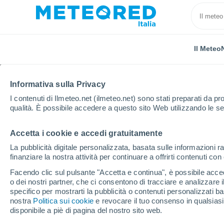
Il Meteo
Informativa sulla Privacy
I contenuti di Ilmeteo.net (ilmeteo.net) sono stati preparati da pro
qualità. È possibile accedere a questo sito Web utilizzando le se
Accetta i cookie e accedi gratuitamente
Home
Francia
Occitania
Aude
Camurac
La pubblicità digitale personalizzata, basata sulle informazioni ra
finanziare la nostra attività per continuare a offrirti contenuti co
Chiusa
Facendo clic sul pulsante "Accetta e continua", è possibile accede
o dei nostri partner, che ci consentono di tracciare e analizzare
Camurac
specifico per mostrarti la pubblicità o contenuti personalizzati b
nostra
Politica sui cookie
e revocare il tuo consenso in qualsia
disponibile a piè di pagina del nostro sito web.
Apertura
Chiusura