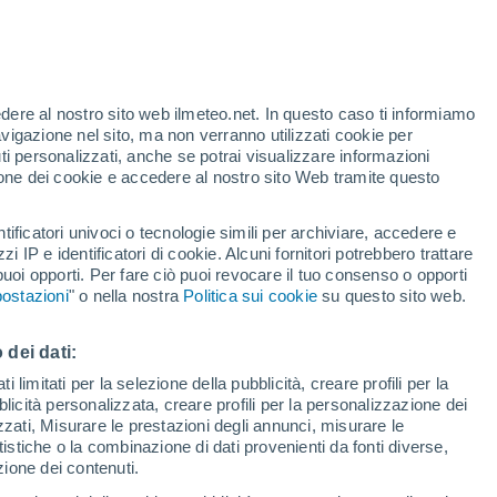
26°
/
14°
26°
/
13°
24°
/
12°
edere al nostro sito web ilmeteo.net. In questo caso ti informiamo
avigazione nel sito, ma non verranno utilizzati cookie per
i personalizzati, anche se potrai visualizzare informazioni
azione dei cookie e accedere al nostro sito Web tramite questo
Stato della neve
tificatori univoci o tecnologie simili per archiviare, accedere e
Spessore della neve alla base
100 cm
zzi IP e identificatori di cookie. Alcuni fornitori potrebbero trattare
 puoi opporti. Per fare ciò puoi revocare il tuo consenso o opporti
Spessore della neve nella parte superiore
130 cm
ostazioni
" o nella nostra
Politica sui cookie
su questo sito web.
Tipo di neve alla base
-
 dei dati:
 limitati per la selezione della pubblicità, creare profili per la
Tipo di neve nella parte superiore
Neve fresca
bblicità personalizzata, creare profili per la personalizzazione dei
izzati, Misurare le prestazioni degli annunci, misurare le
istiche o la combinazione di dati provenienti da fonti diverse,
ezione dei contenuti.