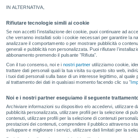
19/12/2026
21/03/2027
IN ALTERNATIVA,
Mancano 132 giorni
Rifiutare tecnologie simili ai cookie
Se non accetti l'installazione dei cookie, puoi continuare ad acc
Bollettino neve oggi
che verranno installati solo i cookie necessari per garantire la n
analizzare il comportamento o per mostrare pubblicità o contenut
generali e pubblicità non personalizzata. Puoi rifiutare l'install
Piste per difficoltà
2
5
2
2
abbonamento premendo il pulsante "Rifiuta".
Con il tuo consenso, noi e i
nostri partner
utilizziamo cookie, iden
trattare dati personali quali la tua visita su questo sito web, indiri
Chilometri sciabili
0 / 15
i tuoi dati personali sulla base di un interesse legittimo, al quale
al trattamento dei dati in qualsiasi momento facendo clic su "
Imp
Piste aperte
0 / 11
Noi e i nostri partner eseguiamo il seguente trattamento
Archiviare informazioni su dispositivo e/o accedervi, utilizzare dati
Impianti di risalita
0 / 4
pubblicità personalizzata, utilizzare profili per la selezione di pu
contenuti, utilizzare profili per la selezione di contenuti personal
prestazioni dei contenuti, comprendere il pubblico attraverso stat
sviluppare e migliorare i servizi, utilizzare dati limitati per la sel