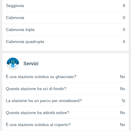
ioni
Seggiovia
8
e
à non
izzata.
Cabinovia
0
utare
zione dei
Cabinovia tripla
0
 al
Cabinovia quadrupla
4
ito Web
questo
ento
 il
Servizi
È una stazione sciistica su ghiacciaio?
No
o
, noi e i
Questa stazione ha sci di fondo?
No
rtner
mo
La stazione ha un parco per snowboard?
Si
tori
Questa stazione ha attività estive?
No
o
e simili
È una stazione sciistica al coperto?
No
viare,