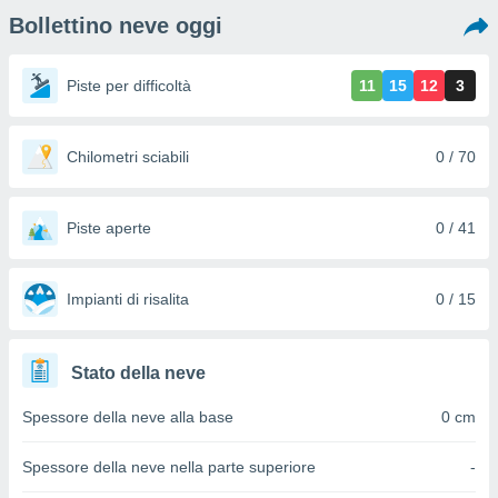
e
Bollettino neve oggi
amente
Piste per difficoltà
11
15
12
3
cità
izzata,
ACCETTA
ulle
Chilometri sciabili
0 / 70
E
ioni
CONTINUA
tramite
Piste aperte
0 / 41
e simili,
IMPOSTAZIONI
nte di
e la
Impianti di risalita
0 / 15
tività per
re a
ontenuti
ti
Stato della neve
 di
senza
Spessore della neve alla base
0 cm
sto.
clic sul
Spessore della neve nella parte superiore
-
 "Accetta