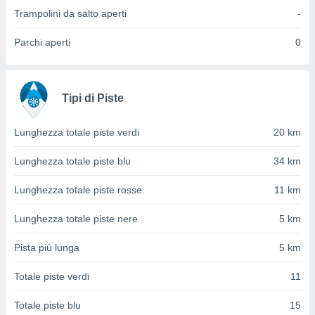
ioni
" o
Trampolini da salto aperti
-
tra
sui cookie
Parchi aperti
0
o sito
nostri
Tipi di Piste
mo il
te
Lunghezza totale piste verdi
20 km
ento dei
Lunghezza totale piste blu
34 km
re
ioni su
Lunghezza totale piste rosse
11 km
vo e/o
i,
Lunghezza totale piste nere
5 km
 dati
er la
Pista più lunga
5 km
 della
à, creare
Totale piste verdi
11
r la
à
Totale piste blu
15
izzata,