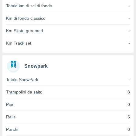
 e
Totale km di sci di fondo
-
ati
 quali la
Km di fondo classico
-
a su
ito web,
IP e
Km Skate groomed
-
tori di
Alcuni
Km Track set
-
ro
 tuoi dati
 sulla
Snowpark
un
e
Totale SnowPark
-
, al quale
rti. Per
Trampolini da salto
8
puoi
il tuo
Pipe
0
o o
l
nto dei
Rails
6
ualsiasi
 facendo
Parchi
0