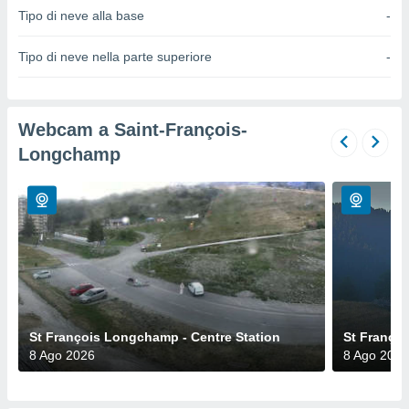
a", è
Tipo di neve alla base
-
al sito
Tipo di neve nella parte superiore
-
ettando
zione di
okie,
dei nostri
Webcam a Saint-François-
che ci
no di
Longchamp
 e
e il
amento
 Web,
i
re un
pecifico
arti la
à o
i
zzati
St François Longchamp - Centre Station
St Franço
 di esso.
8 Ago 2026
8 Ago 2026
sultare
oni nella