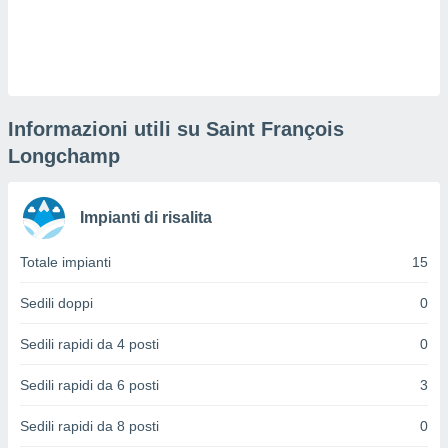
puoi
re ad
 al
ito web
et. In
aso ti
Informazioni utili su Saint François
mo che
installati
Longchamp
okie
i per
 la
Impianti di risalita
one nel
 non
utilizzati
Totale impianti
15
er
e il
Sedili doppi
0
amento o
rare
Sedili rapidi da 4 posti
0
à o
i
Sedili rapidi da 6 posti
3
zzati,
 potrai
Sedili rapidi da 8 posti
0
are