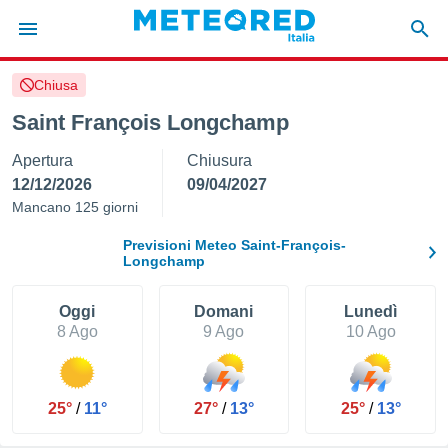
Chiusa
tiva
rivacy
Saint François Longchamp
ti di
Apertura
Chiusura
net
net)
12/12/2026
09/04/2027
i
Mancano 125 giorni
 da
nisti per
Previsioni Meteo Saint-François-
 che le
Longchamp
ioni
iano di
Oggi
Domani
Lunedì
È
8 Ago
9 Ago
10 Ago
 a
ito Web
do le
opzioni:
25°
/
11°
27°
/
13°
25°
/
13°
 i