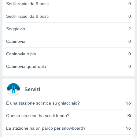
Sedili rapidi da 6 posti
0
puoi
re ad
 al
Sedili rapidi da 8 posti
0
ito web
et. In
Seggiovia
2
aso ti
mo che
Cabinovia
0
installati
okie
Cabinovia tripla
0
i per
 la
Cabinovia quadrupla
0
one nel
 non
utilizzati
er
Servizi
e il
amento o
rare
È una stazione sciistica su ghiacciaio?
No
à o
i
Questa stazione ha sci di fondo?
Si
zzati,
 potrai
La stazione ha un parco per snowboard?
No
are