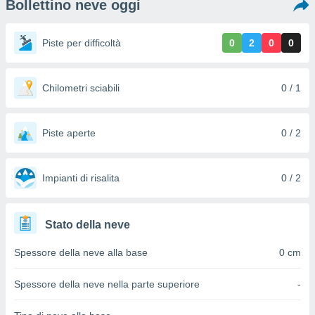
Bollettino neve oggi
e
amente
Piste per difficoltà
0
2
0
0
cità
izzata,
Chilometri sciabili
0 / 1
ACCETTA
ulle
E
ioni
CONTINUA
tramite
Piste aperte
0 / 2
e simili,
IMPOSTAZIONI
nte di
e la
Impianti di risalita
0 / 2
tività per
re a
ontenuti
Stato della neve
ti
 di
Spessore della neve alla base
0 cm
senza
sto.
Spessore della neve nella parte superiore
-
clic sul
 "Accetta