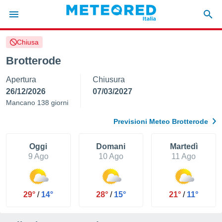
Chiusa
tiva
rivacy
Brotterode
ti di
Apertura
Chiusura
net
net)
26/12/2026
07/03/2027
i
Mancano 138 giorni
 da
nisti per
Previsioni Meteo Brotterode
 che le
ioni
iano di
Oggi
Domani
Martedì
È
9 Ago
10 Ago
11 Ago
 a
ito Web
do le
29°
/
14°
28°
/
15°
21°
/
11°
opzioni:
 i