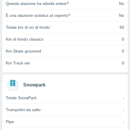
ioni
Questa stazione ha attività estive?
No
e
à non
È una stazione sciistica al coperto?
No
izzata.
utare
Totale km di sci di fondo
50
zione dei
Km di fondo classico
0
 al
ito Web
questo
Km Skate groomed
0
ento
 il
Km Track set
0
o
Snowpark
, noi e i
rtner
Totale SnowPark
-
mo
tori
Trampolini da salto
-
o
e simili
Pipe
-
viare,