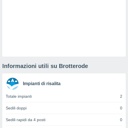
sui cookie
e il tuo
 in
o
 il
azioni
kie
re
le a piè
Informazioni utili su Brotterode
 del
to web.
Impianti di risalita
ATIVA,
Totale impianti
2
e
gie
Sedili doppi
0
i cookie
Sedili rapidi da 4 posti
0
ccetti
zione dei