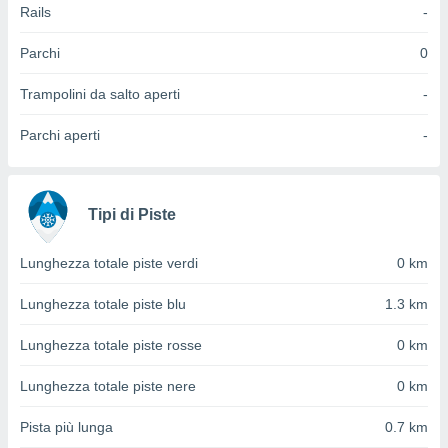
 e
Rails
-
ati
 quali la
Parchi
0
a su
ito web,
Trampolini da salto aperti
-
IP e
tori di
Parchi aperti
-
Alcuni
ro
 tuoi dati
 sulla
Tipi di Piste
un
e
Lunghezza totale piste verdi
0 km
, al quale
rti. Per
Lunghezza totale piste blu
1.3 km
puoi
il tuo
Lunghezza totale piste rosse
0 km
o o
l
nto dei
Lunghezza totale piste nere
0 km
ualsiasi
 facendo
Pista più lunga
0.7 km