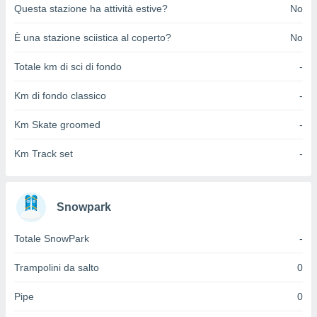
ioni
Questa stazione ha attività estive?
No
e
à non
È una stazione sciistica al coperto?
No
izzata.
utare
Totale km di sci di fondo
-
zione dei
Km di fondo classico
-
 al
ito Web
questo
Km Skate groomed
-
ento
 il
Km Track set
-
o
Snowpark
, noi e i
rtner
Totale SnowPark
-
mo
tori
Trampolini da salto
0
o
e simili
Pipe
0
viare,