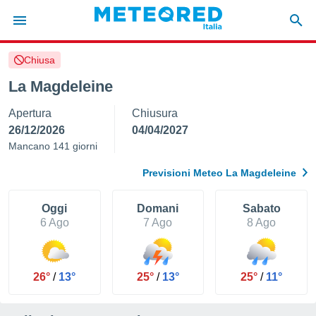
Chiusa
tiva
rivacy
La Magdeleine
ti di
Apertura
Chiusura
net
net)
26/12/2026
04/04/2027
i
Mancano 141 giorni
 da
nisti per
Previsioni Meteo La Magdeleine
 che le
ioni
iano di
Oggi
Domani
Sabato
È
6 Ago
7 Ago
8 Ago
 a
ito Web
do le
26°
/
13°
25°
/
13°
25°
/
11°
opzioni:
 i