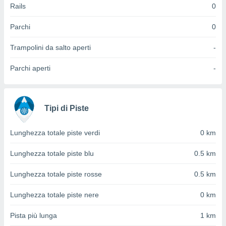
 e
Rails
0
ati
 quali la
Parchi
0
a su
ito web,
Trampolini da salto aperti
-
IP e
tori di
Parchi aperti
-
Alcuni
ro
 tuoi dati
 sulla
Tipi di Piste
un
e
Lunghezza totale piste verdi
0 km
, al quale
rti. Per
Lunghezza totale piste blu
0.5 km
puoi
il tuo
Lunghezza totale piste rosse
0.5 km
o o
l
nto dei
Lunghezza totale piste nere
0 km
ualsiasi
 facendo
Pista più lunga
1 km