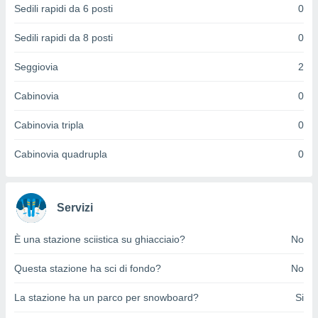
Sedili rapidi da 6 posti
0
puoi
re ad
 al
Sedili rapidi da 8 posti
0
ito web
et. In
Seggiovia
2
aso ti
mo che
Cabinovia
0
installati
okie
Cabinovia tripla
0
i per
 la
Cabinovia quadrupla
0
one nel
 non
utilizzati
er
Servizi
e il
amento o
rare
È una stazione sciistica su ghiacciaio?
No
à o
i
Questa stazione ha sci di fondo?
No
zzati,
 potrai
La stazione ha un parco per snowboard?
Si
are