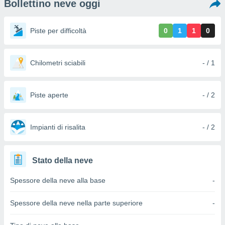
Bollettino neve oggi
e
amente
Piste per difficoltà
0
1
1
0
cità
izzata,
Chilometri sciabili
- / 1
ACCETTA
ulle
E
ioni
CONTINUA
tramite
Piste aperte
- / 2
e simili,
IMPOSTAZIONI
nte di
e la
Impianti di risalita
- / 2
tività per
re a
ontenuti
Stato della neve
ti
 di
Spessore della neve alla base
-
senza
sto.
Spessore della neve nella parte superiore
-
clic sul
 "Accetta