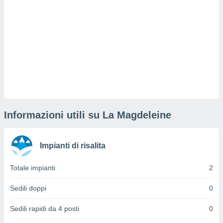
sui cookie
e il tuo
 in
o
 il
azioni
kie
re
le a piè
Informazioni utili su La Magdeleine
 del
to web.
Impianti di risalita
ATIVA,
Totale impianti
2
e
gie
Sedili doppi
0
i cookie
Sedili rapidi da 4 posti
0
ccetti
zione dei