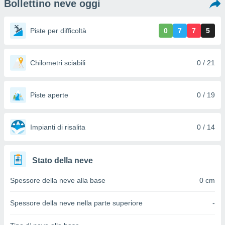
Bollettino neve oggi
e
amente
Piste per difficoltà
0
7
7
5
cità
izzata,
Chilometri sciabili
0 / 21
ACCETTA
ulle
E
ioni
CONTINUA
tramite
Piste aperte
0 / 19
e simili,
IMPOSTAZIONI
nte di
e la
Impianti di risalita
0 / 14
tività per
re a
ontenuti
Stato della neve
ti
 di
Spessore della neve alla base
0 cm
senza
sto.
Spessore della neve nella parte superiore
-
clic sul
 "Accetta