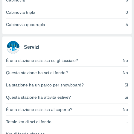
Cabinovia
6
ioni
e
à non
Cabinovia tripla
0
izzata.
utare
Cabinovia quadrupla
5
zione dei
 al
ito Web
Servizi
questo
ento
È una stazione sciistica su ghiacciaio?
No
 il
Questa stazione ha sci di fondo?
No
o
La stazione ha un parco per snowboard?
Si
, noi e i
rtner
Questa stazione ha attività estive?
Si
mo
È una stazione sciistica al coperto?
No
tori
o
Totale km di sci di fondo
-
e simili
viare,