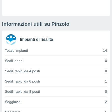
puoi
re ad
 al
ito web
et. In
Informazioni utili su Pinzolo
aso ti
mo che
installati
Impianti di risalita
okie
i per
Totale impianti
14
 la
one nel
 non
Sedili doppi
0
utilizzati
er
Sedili rapidi da 4 posti
0
e il
amento o
Sedili rapidi da 6 posti
1
rare
à o
Sedili rapidi da 8 posti
0
i
zzati,
Seggiovia
2
 potrai
are