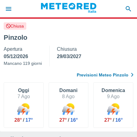
Chiusa
tiva
rivacy
Pinzolo
ti di
Apertura
Chiusura
net
net)
05/12/2026
29/03/2027
i
Mancano 119 giorni
 da
nisti per
Previsioni Meteo Pinzolo
 che le
ioni
iano di
Oggi
Domani
Domenica
È
7 Ago
8 Ago
9 Ago
 a
ito Web
do le
28°
/
17°
27°
/
16°
27°
/
16°
opzioni:
 i