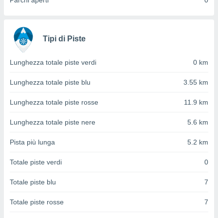
Parchi aperti
0
ioni
" o
tra
sui cookie
o sito
Tipi di Piste
nostri
Lunghezza totale piste verdi
0 km
mo il
Lunghezza totale piste blu
3.55 km
te
ento dei
Lunghezza totale piste rosse
11.9 km
re
Lunghezza totale piste nere
5.6 km
ioni su
vo e/o
Pista più lunga
5.2 km
i,
 dati
Totale piste verdi
0
er la
 della
Totale piste blu
7
à, creare
r la
Totale piste rosse
7
à
izzata,