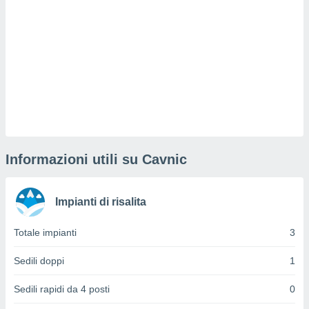
sui cookie
e il tuo
 in
o
 il
azioni
kie
re
le a piè
Informazioni utili su Cavnic
 del
to web.
Impianti di risalita
ATIVA,
Totale impianti
3
e
gie
Sedili doppi
1
i cookie
Sedili rapidi da 4 posti
0
ccetti
zione dei