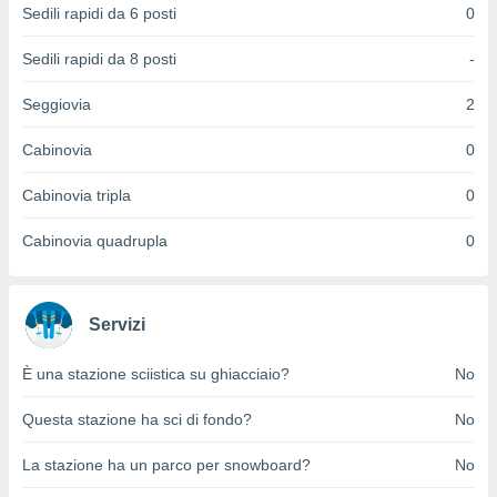
Sedili rapidi da 6 posti
0
puoi
re ad
 al
Sedili rapidi da 8 posti
-
ito web
et. In
Seggiovia
2
aso ti
mo che
Cabinovia
0
installati
okie
Cabinovia tripla
0
i per
 la
Cabinovia quadrupla
0
one nel
 non
utilizzati
er
Servizi
e il
amento o
rare
È una stazione sciistica su ghiacciaio?
No
à o
i
Questa stazione ha sci di fondo?
No
zzati,
 potrai
La stazione ha un parco per snowboard?
No
are