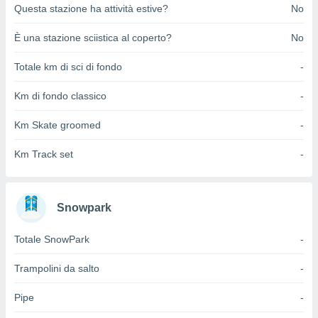
ioni
Questa stazione ha attività estive?
No
e
à non
È una stazione sciistica al coperto?
No
izzata.
utare
Totale km di sci di fondo
-
zione dei
Km di fondo classico
-
 al
ito Web
questo
Km Skate groomed
-
ento
 il
Km Track set
-
o
Snowpark
, noi e i
rtner
Totale SnowPark
-
mo
tori
Trampolini da salto
-
o
e simili
Pipe
-
viare,