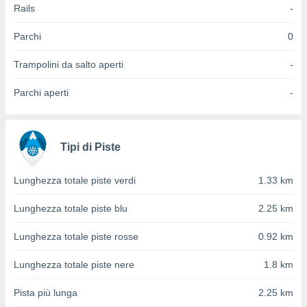
 e
Rails
-
ati
 quali la
Parchi
0
a su
ito web,
Trampolini da salto aperti
-
IP e
tori di
Parchi aperti
-
Alcuni
ro
 tuoi dati
 sulla
Tipi di Piste
un
e
Lunghezza totale piste verdi
1.33 km
, al quale
rti. Per
Lunghezza totale piste blu
2.25 km
puoi
il tuo
Lunghezza totale piste rosse
0.92 km
o o
l
nto dei
Lunghezza totale piste nere
1.8 km
ualsiasi
 facendo
Pista più lunga
2.25 km