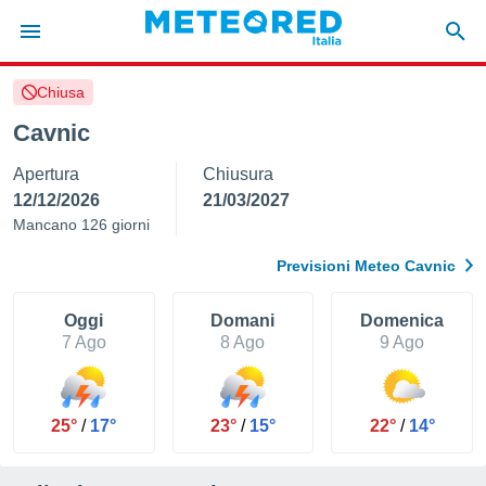
Chiusa
tiva
rivacy
Cavnic
ti di
Apertura
Chiusura
net
net)
12/12/2026
21/03/2027
i
Mancano 126 giorni
 da
nisti per
Previsioni Meteo Cavnic
 che le
ioni
iano di
Oggi
Domani
Domenica
È
7 Ago
8 Ago
9 Ago
 a
ito Web
do le
25°
/
17°
23°
/
15°
22°
/
14°
opzioni:
 i