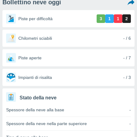
Bollettino neve oggi
e
amente
Piste per difficoltà
3
1
1
2
cità
izzata,
Chilometri sciabili
- / 6
ACCETTA
ulle
E
ioni
CONTINUA
tramite
Piste aperte
- / 7
e simili,
IMPOSTAZIONI
nte di
e la
Impianti di risalita
- / 3
tività per
re a
ontenuti
Stato della neve
ti
 di
Spessore della neve alla base
-
senza
sto.
Spessore della neve nella parte superiore
-
clic sul
 "Accetta