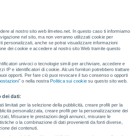
27°
/
18°
28°
/
15°
27°
/
17°
edere al nostro sito web ilmeteo.net. In questo caso ti informiamo
avigazione nel sito, ma non verranno utilizzati cookie per
i personalizzati, anche se potrai visualizzare informazioni
azione dei cookie e accedere al nostro sito Web tramite questo
Stato della neve
tificatori univoci o tecnologie simili per archiviare, accedere e
zzi IP e identificatori di cookie. Alcuni fornitori potrebbero trattare
Spessore della neve alla base
-
 puoi opporti. Per fare ciò puoi revocare il tuo consenso o opporti
ostazioni
" o nella nostra
Politica sui cookie
su questo sito web.
Spessore della neve nella parte superiore
-
 dei dati:
Tipo di neve alla base
-
 limitati per la selezione della pubblicità, creare profili per la
Tipo di neve nella parte superiore
-
bblicità personalizzata, creare profili per la personalizzazione dei
izzati, Misurare le prestazioni degli annunci, misurare le
istiche o la combinazione di dati provenienti da fonti diverse,
ezione dei contenuti.