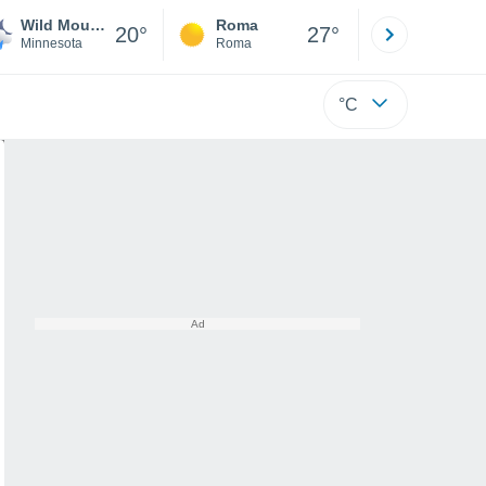
Wild Mountain Ski & Snowboard Area
Roma
Milano
20°
27°
Minnesota
Roma
Milano
°C