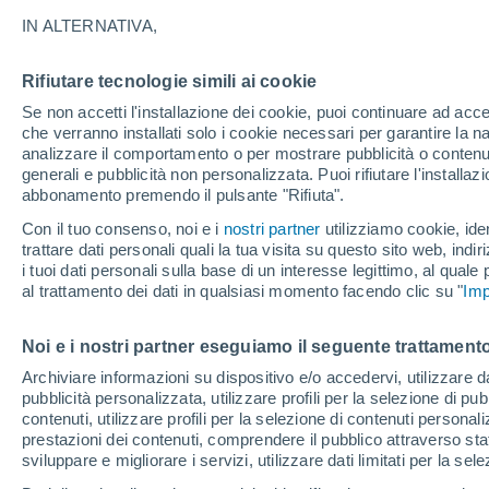
Apertura
Chiusura
IN ALTERNATIVA,
13/11/2026
28/03/2027
Mancano 95 giorni
Rifiutare tecnologie simili ai cookie
Se non accetti l'installazione dei cookie, puoi continuare ad acc
Bollettino neve oggi
che verranno installati solo i cookie necessari per garantire la n
analizzare il comportamento o per mostrare pubblicità o contenut
generali e pubblicità non personalizzata. Puoi rifiutare l'install
abbonamento premendo il pulsante "Rifiuta".
Piste per difficoltà
8
9
8
1
Con il tuo consenso, noi e i
nostri partner
utilizziamo cookie, iden
trattare dati personali quali la tua visita su questo sito web, indiri
Chilometri sciabili
-
i tuoi dati personali sulla base di un interesse legittimo, al quale
al trattamento dei dati in qualsiasi momento facendo clic su "
Imp
Piste aperte
0 / 26
Noi e i nostri partner eseguiamo il seguente trattamento
Archiviare informazioni su dispositivo e/o accedervi, utilizzare dati
pubblicità personalizzata, utilizzare profili per la selezione di pu
Impianti di risalita
0 / 9
contenuti, utilizzare profili per la selezione di contenuti personal
prestazioni dei contenuti, comprendere il pubblico attraverso stat
sviluppare e migliorare i servizi, utilizzare dati limitati per la sel