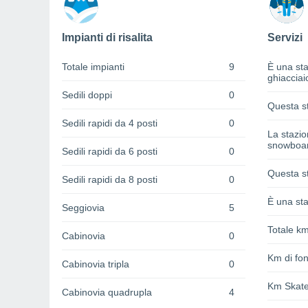
Impianti di risalita
Servizi
Totale impianti
9
È una sta
ghiacciai
Sedili doppi
0
Questa st
Sedili rapidi da 4 posti
0
La stazi
snowboa
Sedili rapidi da 6 posti
0
Questa st
Sedili rapidi da 8 posti
0
È una sta
Seggiovia
5
Totale km
Cabinovia
0
Km di fon
Cabinovia tripla
0
Km Skat
Cabinovia quadrupla
4