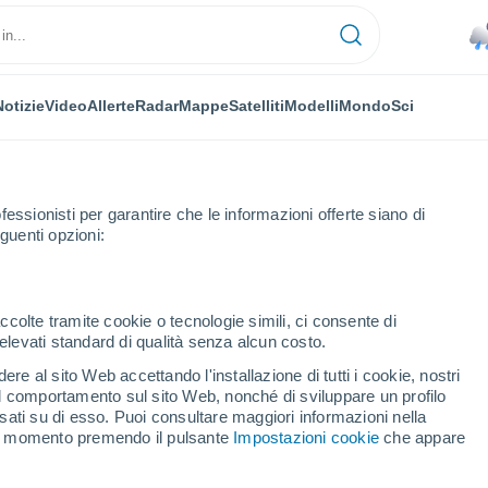
Notizie
Video
Allerte
Radar
Mappe
Satelliti
Modelli
Mondo
Sci
fessionisti per garantire che le informazioni offerte siano di
guenti opzioni:
tain Ski & Snowboard Area
Sci
ccolte tramite cookie o tecnologie simili, ci consente di
n elevati standard di qualità senza alcun costo.
visioni Meteo Wild Mountain Ski & Snowboard Area - MN
re al sito Web accettando l'installazione di tutti i cookie, nostri
 il comportamento sul sito Web, nonché di sviluppare un profilo
asati su di esso. Puoi consultare maggiori informazioni nella
Oggi
Domani
Martedì
si momento premendo il pulsante
Impostazioni cookie
che appare
9 Ago
10 Ago
11 Ago