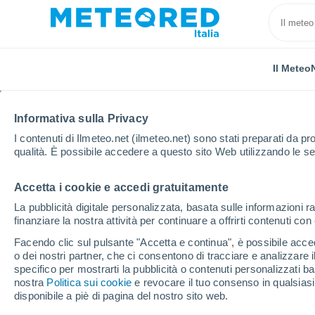
Il Meteo
Informativa sulla Privacy
I contenuti di Ilmeteo.net (ilmeteo.net) sono stati preparati da pro
qualità. È possibile accedere a questo sito Web utilizzando le se
Accetta i cookie e accedi gratuitamente
Home
Stati Uniti
Stato del Minnesota
Wild Moun
La pubblicità digitale personalizzata, basata sulle informazioni ra
finanziare la nostra attività per continuare a offrirti contenuti co
Chiusa
Pre
Facendo clic sul pulsante "Accetta e continua", è possibile accede
Wild Mountain Ski &
o dei nostri partner, che ci consentono di tracciare e analizzare
specifico per mostrarti la pubblicità o contenuti personalizzati b
Snowboard Area
nostra
Politica sui cookie
e revocare il tuo consenso in qualsia
disponibile a piè di pagina del nostro sito web.