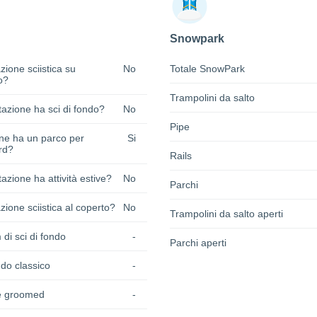
Snowpark
zione sciistica su
No
Totale SnowPark
o?
Trampolini da salto
azione ha sci di fondo?
No
Pipe
one ha un parco per
Si
rd?
Rails
azione ha attività estive?
No
Parchi
zione sciistica al coperto?
No
Trampolini da salto aperti
 di sci di fondo
-
Parchi aperti
do classico
-
e groomed
-