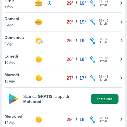
a", è
27
-
45
29°
/
19°
km/h
7 Ago
al sito
ettando
Domani
28
-
46
29°
/
19°
zione di
km/h
8 Ago
okie,
dei nostri
Domenica
30
-
50
che ci
26°
/
19°
km/h
9 Ago
no di
 e
e il
Lunedì
32
-
54
26°
/
18°
amento
km/h
10 Ago
 Web,
i
Martedì
29
-
48
re un
27°
/
17°
km/h
11 Ago
pecifico
arti la
à o
Scarica
GRATIS
la app di
i
Installare
Meteored!
zzati
 di esso.
sultare
Mercoledì
23
-
41
29°
/
18°
km/h
12 Ago
oni nella