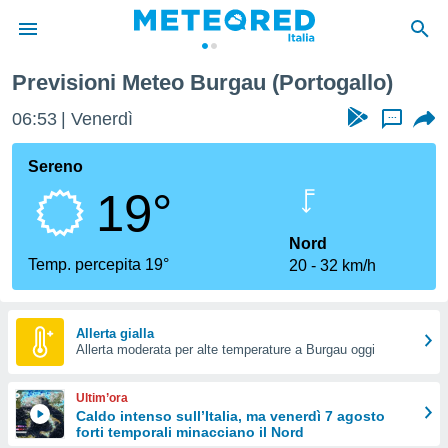
Previsioni Meteo Burgau (Portogallo)
tiva
rivacy
06:53
Venerdì
...
ti di
net
Sereno
net)
19°
i
 da
nisti per
Nord
 che le
Temp. percepita 19°
20
32 km/h
ioni
iano di
È
Allerta gialla
 a
Allerta moderata per alte temperature a Burgau oggi
ito Web
do le
Ultim’ora
opzioni:
Caldo intenso sull’Italia, ma venerdì 7 agosto
forti temporali minacciano il Nord
 i