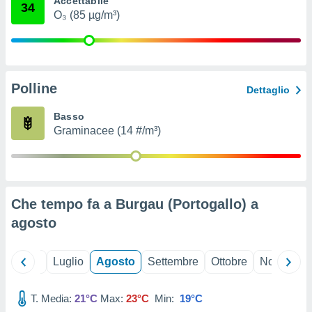
Accettabile
34
ioni
" o
O₃ (85 µg/m³)
tra
sui cookie
o sito
Polline
nostri
Dettaglio
mo il
Basso
te
Graminacee (14 #/m³)
ento dei
re
ioni su
vo e/o
Che tempo fa a Burgau (Portogallo) a
i,
agosto
 dati
er la
 della
Giugno
Luglio
Agosto
Settembre
Ottobre
Novembre
à, creare
r la
à
T. Media:
21°C
Max:
23°C
Min:
19°C
izzata,