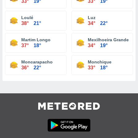
33°
19°
33°
19°
Loulé
Luz
38°
21°
34°
22°
Martim Longo
Mexilhoeira Grande
37°
18°
34°
19°
Moncarapacho
Monchique
36°
22°
33°
18°