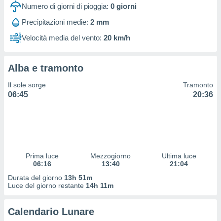
 profili
Numero di giorni di pioggia:
0
giorni
lezione
Precipitazioni medie:
2 mm
cità
izzata,
Velocità media del vento:
20 km/h
fili per
izzazione
Alba e tramonto
nuti,
 profili
Il sole sorge
Tramonto
lezione
06:45
20:36
uti
zzati,
 le
ni degli
 misurare
zioni dei
,
Prima luce
Mezzogiorno
Ultima luce
06:16
13:40
21:04
ere il
Durata del giorno
13h 51m
so
Luce del giorno restante
14h 11m
he o la
ione di
Calendario Lunare
enienti
diverse,