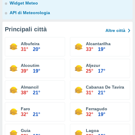
Widget Meteo
API di Meteorologia
Principali città
Altre città
Albufeira
Alcantarilha
31°
20°
33°
19°
Alcoutim
Aljezur
39°
19°
25°
17°
Almancil
Cabanas De Tavira
38°
21°
31°
21°
Faro
Ferragudo
32°
21°
32°
19°
Guia
Lagoa