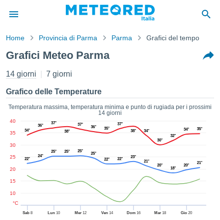
Home
Provincia di Parma
Parma
Grafici del tempo
mativa
Grafici Meteo Parma
Privacy
nuti di
14 giorni
7 giorni
eo.net
eo.net)
Grafico delle Temperature
stati
ati da
Temperatura massima, temperatura minima e punto di rugiada per i prossimi
14 giorni
nisti per
40
37°
e che le
37°
37°
36°
36°
35°
35°
34°
34°
38°
34°
38°
35
azioni
32°
30°
siano di
30
25°
tà. È
25°
25°
25°
24°
25
23°
22°
22°
22°
ibile
21°
21°
20°
20°
18°
20
ere a
sito Web
15
ando le
10
 opzioni:
°C
Sab
8
Lun
10
Mer
12
Ven
14
Dom
16
Mar
18
Gio
20
tta i