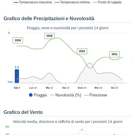
Temperatura massima
Temperatura minima
Punto di rugiada
ie e
edi
tamente
Grafico delle Precipitazioni e Nuvolosità
blicità
Pioggia, neve e nuvolosità per i prossimi 14 giorni
tale
1
5
lizzata,
1018
ACCETTA
1016
 sulle
E
azioni
CONTINUA
1012
 tramite
1011
5
ie o
e simili,
IMPOSTAZIONI
1.4
ente di
iare la
tività per
mm
uare a
Sab
8
Lun
10
Mer
12
Ven
14
Dom
16
Mar
18
Gio
20
contenuti
Pioggia
Nuvolosità (%)
Pressione
levati
ard di
à senza
Grafico del Vento
costo.
Velocità media, direzione e raffiche di vento per i prossimi 14 giorni
clic sul
50
 "Accetta
40