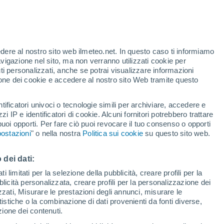
edere al nostro sito web ilmeteo.net. In questo caso ti informiamo
avigazione nel sito, ma non verranno utilizzati cookie per
i personalizzati, anche se potrai visualizzare informazioni
38°
azione dei cookie e accedere al nostro sito Web tramite questo
26°
ra
tificatori univoci o tecnologie simili per archiviare, accedere e
zzi IP e identificatori di cookie. Alcuni fornitori potrebbero trattare
 puoi opporti. Per fare ciò puoi revocare il tuo consenso o opporti
ostazioni
" o nella nostra
Politica sui cookie
su questo sito web.
 dei dati:
 limitati per la selezione della pubblicità, creare profili per la
bblicità personalizzata, creare profili per la personalizzazione dei
izzati, Misurare le prestazioni degli annunci, misurare le
istiche o la combinazione di dati provenienti da fonti diverse,
ezione dei contenuti.