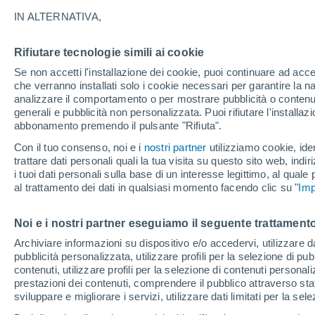
IN ALTERNATIVA,
Rifiutare tecnologie simili ai cookie
39°
Se non accetti l'installazione dei cookie, puoi continuare ad acc
25°
che verranno installati solo i cookie necessari per garantire la n
Assila
analizzare il comportamento o per mostrare pubblicità o contenut
41°
generali e pubblicità non personalizzata. Puoi rifiutare l'install
25°
Magou
abbonamento premendo il pulsante "Rifiuta".
M´Sila
Con il tuo consenso, noi e i
nostri partner
utilizziamo cookie, iden
trattare dati personali quali la tua visita su questo sito web, indiri
i tuoi dati personali sulla base di un interesse legittimo, al quale
al trattamento dei dati in qualsiasi momento facendo clic su "
Imp
41°
25°
Noi e i nostri partner eseguiamo il seguente trattamento
Bir Ghellalia
40°
25°
Archiviare informazioni su dispositivo e/o accedervi, utilizzare dati
Bou-Saada
pubblicità personalizzata, utilizzare profili per la selezione di pu
contenuti, utilizzare profili per la selezione di contenuti personal
prestazioni dei contenuti, comprendere il pubblico attraverso stat
sviluppare e migliorare i servizi, utilizzare dati limitati per la sel