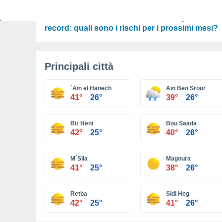
PREVISIONI
Un Mediterraneo caldissimo con temperature
record: quali sono i rischi per i prossimi mesi?
Principali città
´Ain el Hanech
Ain Ben Srour
41°
26°
39°
26°
Bir Heni
Bou Saada
42°
25°
40°
26°
M´Sila
Magoura
41°
25°
38°
26°
Retba
Sidi Heg
42°
25°
41°
26°