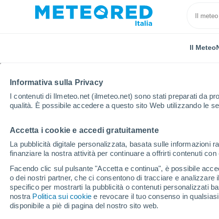
Il Meteo
Informativa sulla Privacy
I contenuti di Ilmeteo.net (ilmeteo.net) sono stati preparati da pro
qualità. È possibile accedere a questo sito Web utilizzando le se
Accetta i cookie e accedi gratuitamente
Home
Algeria
Provincia di M´Sila
La pubblicità digitale personalizzata, basata sulle informazioni ra
finanziare la nostra attività per continuare a offrirti contenuti co
Il Meteo nella Provincia
Facendo clic sul pulsante "Accetta e continua", è possibile accede
o dei nostri partner, che ci consentono di tracciare e analizzare
specifico per mostrarti la pubblicità o contenuti personalizzati b
Oggi, 9 agosto
Tutto il giorno
Simbolo
nostra
Politica sui cookie
e revocare il tuo consenso in qualsia
disponibile a piè di pagina del nostro sito web.