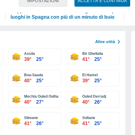
IMPOSTAZIONI
ACCETTA E CONTINUA
ASTRONOMIA
SC
Mappa dell'eclissi solare del 12 agosto: i cinque
Pe
luoghi in Spagna con più di un minuto di buio
Altre città
Assila
Bir Ghellalia
39°
25°
41°
25°
Bou-Saada
El Hamel
40°
25°
39°
25°
Mechta Ouled Oulha
Ouled Derradj
40°
27°
40°
26°
Slimane
Soltane
41°
26°
41°
25°