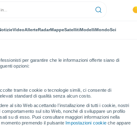
Notizie
Video
Allerte
Radar
Mappe
Satelliti
Modelli
Mondo
Sci
fessionisti per garantire che le informazioni offerte siano di
guenti opzioni:
ccolte tramite cookie o tecnologie simili, ci consente di
n elevati standard di qualità senza alcun costo.
 di M´Sila
re al sito Web accettando l'installazione di tutti i cookie, nostri
 il comportamento sul sito Web, nonché di sviluppare un profilo
asati su di esso. Puoi consultare maggiori informazioni nella
si momento premendo il pulsante
Impostazioni cookie
che appare