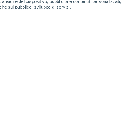
cansione del dispositivo, pubblicità e contenuti personalizzati,
che sul pubblico, sviluppo di servizi.
Leaflet
|
©
OpenStreetMap
|
ECMWF
by © Meteored