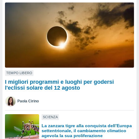
a", è
al sito
ettando
zione di
okie,
dei nostri
che ci
no di
 e
e il
amento
 Web,
TEMPO LIBERO
i
I migliori programmi e luoghi per godersi
re un
l'eclissi solare del 12 agosto
pecifico
arti la
Paola Cirino
à o
i
zzati
SCIENZA
 di esso.
La zanzara tigre alla conquista dell’Europa
sultare
settentrionale, il cambiamento climatico
agevola la sua proliferazione
oni nella