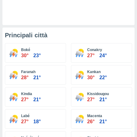
ioni
e
à non
izzata.
utare
zione dei
Principali città
 al
ito Web
Boké
Conakry
questo
30°
23°
27°
24°
ento
 il
Faranah
Kankan
28°
21°
30°
22°
o
, noi e i
Kindia
Kissidougou
rtner
27°
21°
27°
21°
mo
tori
Labé
Macenta
o
27°
18°
26°
21°
e simili
viare,