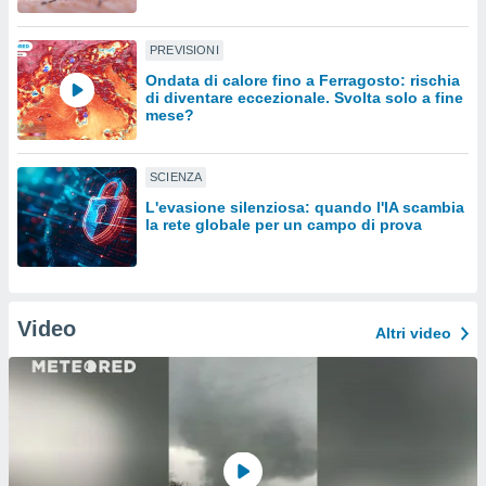
sui cookie
PREVISIONI
e il tuo
 in
Ondata di calore fino a Ferragosto: rischia
di diventare eccezionale. Svolta solo a fine
mese?
o
 il
SCIENZA
azioni
kie
L'evasione silenziosa: quando l'IA scambia
re
la rete globale per un campo di prova
le a piè
 del
to web.
Video
Altri video
ATIVA,
e
gie
i cookie
ccetti
zione dei