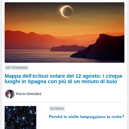
a", è
al sito
ettando
zione di
okie,
dei nostri
che ci
no di
 e
e il
amento
 Web,
ASTRONOMIA
i
Mappa dell'eclissi solare del 12 agosto: i cinque
re un
luoghi in Spagna con più di un minuto di buio
pecifico
arti la
Rocio González
à o
i
zzati
SCIENZA
 di esso.
Perché le stelle lampeggiano la notte?
sultare
oni nella