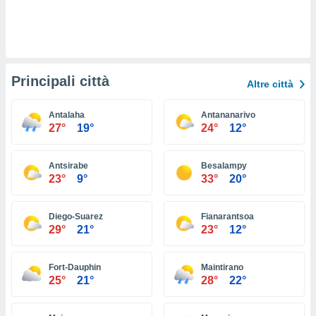
ioni
e
à non
izzata.
utare
zione dei
Principali città
Altre città
 al
ito Web
Antalaha
Antananarivo
questo
27°
19°
24°
12°
ento
 il
Antsirabe
Besalampy
23°
9°
33°
20°
o
, noi e i
Diego-Suarez
Fianarantsoa
rtner
29°
21°
23°
12°
mo
tori
Fort-Dauphin
Maintirano
o
25°
21°
28°
22°
e simili
viare,