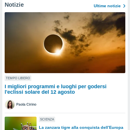
a", è
Notizie
Ultime notizie
al sito
ettando
zione di
okie,
dei nostri
che ci
no di
 e
e il
amento
 Web,
i
TEMPO LIBERO
re un
pecifico
I migliori programmi e luoghi per godersi
arti la
l'eclissi solare del 12 agosto
à o
i
Paola Cirino
zzati
 di esso.
sultare
SCIENZA
La zanzara tigre alla conquista dell’Europa
oni nella