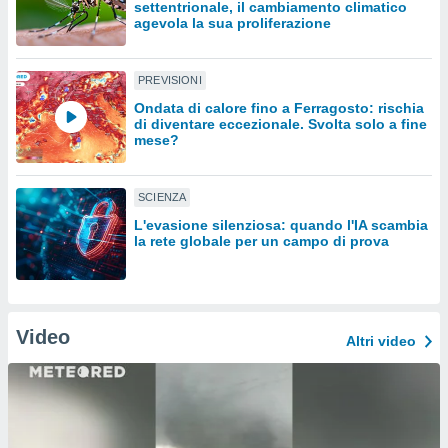
settentrionale, il cambiamento climatico
agevola la sua proliferazione
sui cookie
e il tuo
 in
PREVISIONI
Ondata di calore fino a Ferragosto: rischia
o
di diventare eccezionale. Svolta solo a fine
 il
mese?
azioni
kie
SCIENZA
re
le a piè
L'evasione silenziosa: quando l'IA scambia
la rete globale per un campo di prova
 del
to web.
ATIVA,
Video
Altri video
e
gie
i cookie
ccetti
zione dei