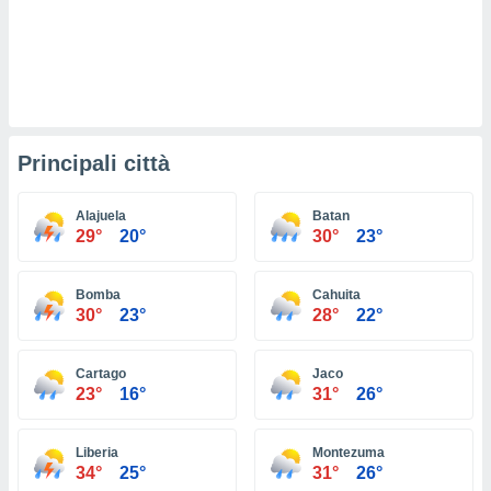
ioni
e
à non
izzata.
utare
zione dei
 al
Principali città
ito Web
questo
ento
Alajuela
Batan
 il
29°
20°
30°
23°
Bomba
Cahuita
o
30°
23°
28°
22°
, noi e i
rtner
mo
Cartago
Jaco
23°
16°
31°
26°
tori
o
e simili
Liberia
Montezuma
34°
25°
31°
26°
viare,