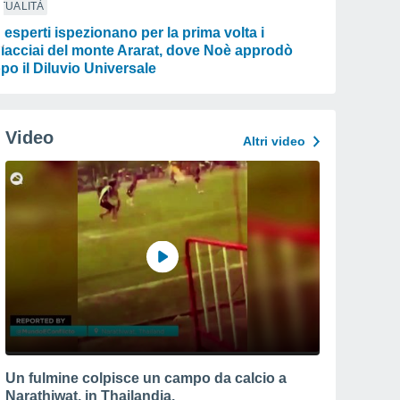
TUALITÀ
i esperti ispezionano per la prima volta i
iacciai del monte Ararat, dove Noè approdò
po il Diluvio Universale
Video
Altri video
Un fulmine colpisce un campo da calcio a
Narathiwat, in Thailandia.