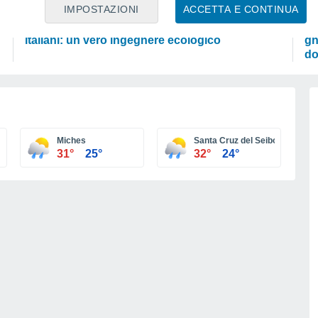
SCIENZA
AT
IMPOSTAZIONI
ACCETTA E CONTINUA
L’uccello che sta rivoluzionando i boschi
Gl
italiani: un vero ingegnere ecologico
gh
do
Miches
Santa Cruz del Seibo
31°
25°
32°
24°