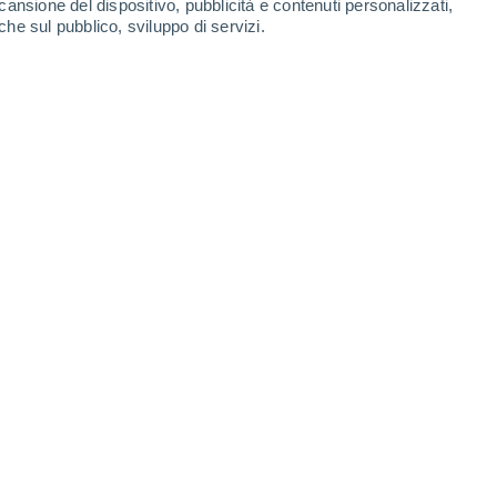
cansione del dispositivo, pubblicità e contenuti personalizzati,
che sul pubblico, sviluppo di servizi.
Leaflet
|
©
OpenStreetMap
|
ECMWF
by © Meteored