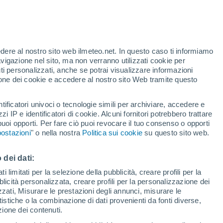
31°
25°
Las Lisas
edere al nostro sito web ilmeteo.net. In questo caso ti informiamo
avigazione nel sito, ma non verranno utilizzati cookie per
i personalizzati, anche se potrai visualizzare informazioni
azione dei cookie e accedere al nostro sito Web tramite questo
tificatori univoci o tecnologie simili per archiviare, accedere e
zzi IP e identificatori di cookie. Alcuni fornitori potrebbero trattare
 puoi opporti. Per fare ciò puoi revocare il tuo consenso o opporti
ostazioni
" o nella nostra
Politica sui cookie
su questo sito web.
 dei dati:
 limitati per la selezione della pubblicità, creare profili per la
bblicità personalizzata, creare profili per la personalizzazione dei
izzati, Misurare le prestazioni degli annunci, misurare le
istiche o la combinazione di dati provenienti da fonti diverse,
ezione dei contenuti.