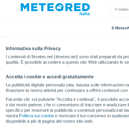
Il Meteo
Informativa sulla Privacy
I contenuti di Ilmeteo.net (ilmeteo.net) sono stati preparati da pro
qualità. È possibile accedere a questo sito Web utilizzando le se
Accetta i cookie e accedi gratuitamente
Home
Repubblica Dominicana
El Seibo
La pubblicità digitale personalizzata, basata sulle informazioni ra
finanziare la nostra attività per continuare a offrirti contenuti co
Il Meteo in El Seibo
Facendo clic sul pulsante "Accetta e continua", è possibile accede
o dei nostri partner, che ci consentono di tracciare e analizzare
specifico per mostrarti la pubblicità o contenuti personalizzati b
Oggi, 7 agosto
Tutto il giorno
Simbolo
nostra
Politica sui cookie
e revocare il tuo consenso in qualsia
disponibile a piè di pagina del nostro sito web.