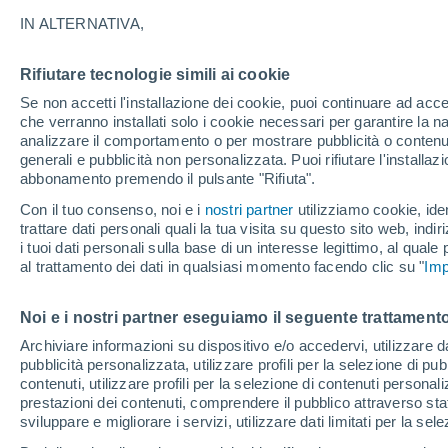
31°
25°
IN ALTERNATIVA,
Miches
Rifiutare tecnologie simili ai cookie
Se non accetti l'installazione dei cookie, puoi continuare ad acc
che verranno installati solo i cookie necessari per garantire la n
analizzare il comportamento o per mostrare pubblicità o contenut
generali e pubblicità non personalizzata. Puoi rifiutare l'install
abbonamento premendo il pulsante "Rifiuta".
Con il tuo consenso, noi e i
nostri partner
utilizziamo cookie, iden
trattare dati personali quali la tua visita su questo sito web, indiri
i tuoi dati personali sulla base di un interesse legittimo, al quale
al trattamento dei dati in qualsiasi momento facendo clic su "
Imp
Noi e i nostri partner eseguiamo il seguente trattamento
Archiviare informazioni su dispositivo e/o accedervi, utilizzare dati
pubblicità personalizzata, utilizzare profili per la selezione di pu
contenuti, utilizzare profili per la selezione di contenuti personal
prestazioni dei contenuti, comprendere il pubblico attraverso stat
32°
sviluppare e migliorare i servizi, utilizzare dati limitati per la sel
24°
Santa Cruz