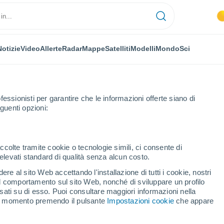
Notizie
Video
Allerte
Radar
Mappe
Satelliti
Modelli
Mondo
Sci
fessionisti per garantire che le informazioni offerte siano di
guenti opzioni:
ccolte tramite cookie o tecnologie simili, ci consente di
n elevati standard di qualità senza alcun costo.
re al sito Web accettando l'installazione di tutti i cookie, nostri
 il comportamento sul sito Web, nonché di sviluppare un profilo
asati su di esso. Puoi consultare maggiori informazioni nella
si momento premendo il pulsante
Impostazioni cookie
che appare