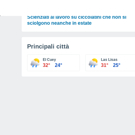
ATTUALITÀ
Il cioccolato termoresistente sarà realtà?
Scienziati al lavoro su ciccolatini che non si
sciolgono neanche in estate
Principali città
El Cuey
Las Lisas
32°
24°
31°
25°