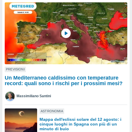
a", è
al sito
ettando
zione di
okie,
dei nostri
che ci
no di
 e
e il
amento
 Web,
PREVISIONI
i
Un Mediterraneo caldissimo con temperature
re un
record: quali sono i rischi per i prossimi mesi?
pecifico
arti la
Massimiliano Santini
à o
i
zzati
ASTRONOMIA
 di esso.
Mappa dell'eclissi solare del 12 agosto: i
sultare
cinque luoghi in Spagna con più di un
minuto di buio
oni nella