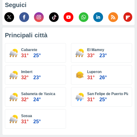
ioni
Seguici
e
à non
izzata.
utare
zione dei
Principali città
 al
ito Web
Cabarete
El Mamey
questo
31°
25°
33°
23°
ento
 il
Imbert
Luperon
32°
23°
31°
26°
o
, noi e i
Sabaneta de Yasica
San Felipe de Puerto Plata
rtner
32°
24°
31°
25°
mo
tori
Sosua
o
31°
25°
e simili
viare,