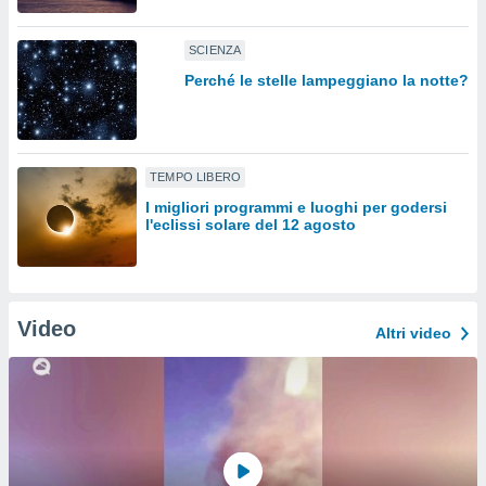
sui cookie
SCIENZA
e il tuo
 in
Perché le stelle lampeggiano la notte?
o
 il
TEMPO LIBERO
azioni
kie
I migliori programmi e luoghi per godersi
re
l'eclissi solare del 12 agosto
le a piè
 del
to web.
Video
Altri video
ATIVA,
e
gie
i cookie
ccetti
zione dei