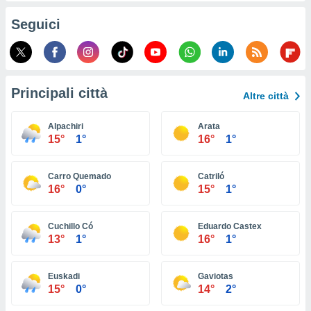
ioni
e
Seguici
à non
izzata.
utare
zione dei
Principali città
 al
Altre città
ito Web
questo
Alpachiri
Arata
ento
15°
1°
16°
1°
 il
Carro Quemado
Catriló
16°
0°
15°
1°
o
, noi e i
rtner
Cuchillo Có
Eduardo Castex
mo
13°
1°
16°
1°
tori
o
Euskadi
Gaviotas
e simili
15°
0°
14°
2°
viare,