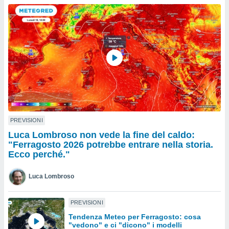
a", è
al sito
ettando
zione di
okie,
dei nostri
che ci
no di
 e
e il
amento
 Web,
PREVISIONI
i
Luca Lombroso non vede la fine del caldo:
re un
"Ferragosto 2026 potrebbe entrare nella storia.
pecifico
Ecco perché."
arti la
à o
Luca Lombroso
i
zzati
 di esso.
PREVISIONI
sultare
Tendenza Meteo per Ferragosto: cosa
"vedono" e ci "dicono" i modelli
oni nella