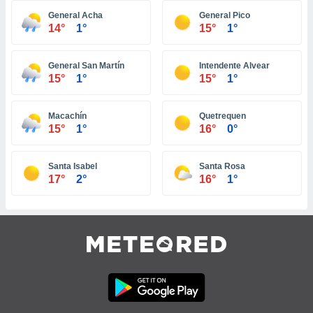
 e
ati
General Acha
General Pico
14°
1°
15°
1°
 quali la
a su
ito web,
General San Martín
Intendente Alvear
IP e
15°
1°
15°
1°
tori di
Alcuni
Macachín
Quetrequen
ro
15°
1°
16°
0°
 tuoi dati
 sulla
un
Santa Isabel
Santa Rosa
e
17°
2°
16°
1°
, al quale
rti. Per
puoi
il tuo
o o
l
nto dei
ualsiasi
 facendo