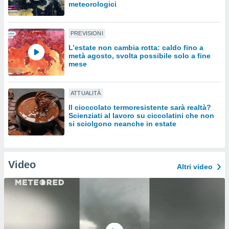
meteorologici
sui cookie
e il tuo
PREVISIONI
 in
L’estate non cambia rotta: caldo fino a
metà agosto, svolta possibile solo a fine
o
mese
 il
azioni
ATTUALITÀ
kie
re
Il cioccolato termoresistente sarà realtà?
le a piè
Scienziati al lavoro su ciccolatini che non
si sciolgono neanche in estate
 del
to web.
Video
ATIVA,
Altri video
e
gie
i cookie
ccetti
zione dei