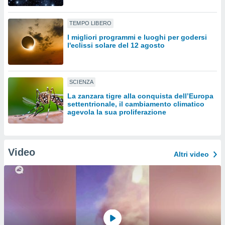
sui cookie
TEMPO LIBERO
e il tuo
 in
I migliori programmi e luoghi per godersi
l'eclissi solare del 12 agosto
o
 il
SCIENZA
azioni
kie
La zanzara tigre alla conquista dell’Europa
re
settentrionale, il cambiamento climatico
agevola la sua proliferazione
le a piè
 del
to web.
Video
Altri video
ATIVA,
e
gie
i cookie
ccetti
zione dei