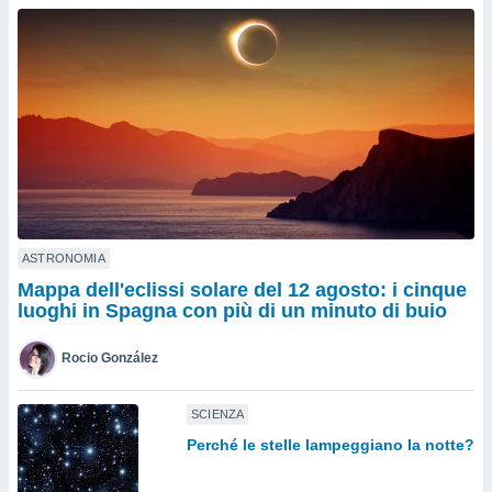
a", è
al sito
ettando
zione di
okie,
dei nostri
che ci
no di
 e
e il
amento
 Web,
ASTRONOMIA
i
Mappa dell'eclissi solare del 12 agosto: i cinque
re un
luoghi in Spagna con più di un minuto di buio
pecifico
arti la
Rocio González
à o
i
zzati
SCIENZA
 di esso.
Perché le stelle lampeggiano la notte?
sultare
oni nella