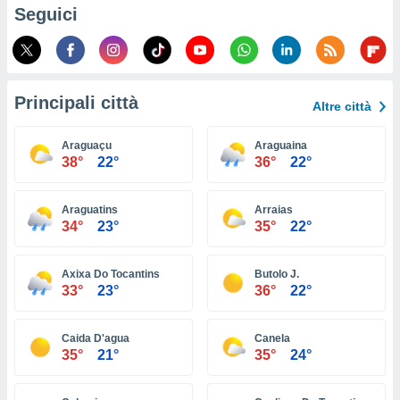
ioni
Seguici
e
à non
izzata.
utare
zione dei
Principali città
Altre città
 al
ito Web
Araguaçu
Araguaina
questo
38°
22°
36°
22°
ento
 il
Araguatins
Arraias
34°
23°
35°
22°
o
, noi e i
Axixa Do Tocantins
Butolo J.
rtner
33°
23°
36°
22°
mo
tori
Caida D'agua
Canela
o
35°
21°
35°
24°
e simili
viare,