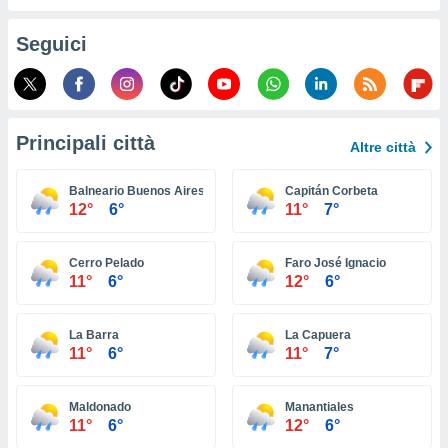
ioni
e
à non
Seguici
izzata.
utare
zione dei
 al
Principali città
Altre città
ito Web
questo
Balneario Buenos Aires
Capitán Corbeta
ento
12°
6°
11°
7°
 il
Cerro Pelado
Faro José Ignacio
o
11°
6°
12°
6°
, noi e i
rtner
La Barra
La Capuera
mo
11°
6°
11°
7°
tori
o
Maldonado
Manantiales
e simili
11°
6°
12°
6°
viare,