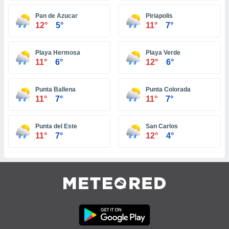
 e
ati
Pan de Azucar
Piriapolis
 quali la
12°
5°
11°
7°
a su
ito web,
IP e
Playa Hermosa
Playa Verde
tori di
11°
6°
12°
6°
Alcuni
ro
Punta Ballena
Punta Colorada
11°
7°
11°
7°
 tuoi dati
 sulla
un
Punta del Este
San Carlos
e
11°
7°
12°
4°
, al quale
rti. Per
puoi
il tuo
o o
l
nto dei
ualsiasi
 facendo