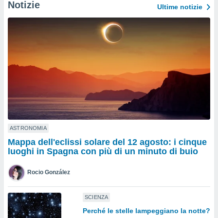
a", è
Notizie
Ultime notizie
al sito
ettando
zione di
okie,
dei nostri
che ci
no di
 e
e il
amento
 Web,
i
ASTRONOMIA
re un
Mappa dell'eclissi solare del 12 agosto: i cinque
pecifico
luoghi in Spagna con più di un minuto di buio
arti la
à o
i
Rocio González
zzati
 di esso.
sultare
SCIENZA
Perché le stelle lampeggiano la notte?
oni nella