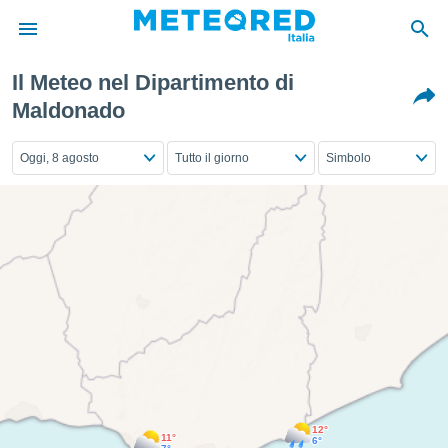
Il Meteo nel Dipartimento di
tiva
Maldonado
rivacy
ti di
Oggi, 8 agosto
Tutto il giorno
Simbolo
net
net)
i
 da
nisti per
 che le
ioni
iano di
È
 a
ito Web
do le
opzioni:
12°
11°
6°
 i