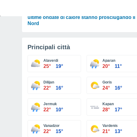
SCIENZA
Il Po si svuota e la terra si sigilla: ecco perché l
ultime ondate di calore stanno prosciugando il
Nord
Principali città
Alaverdi
Aparan
25°
19°
20°
11°
Dilijan
Goris
22°
16°
24°
16°
Jermuk
Kapan
22°
10°
28°
17°
Vanadzor
Vardenis
22°
15°
21°
13°