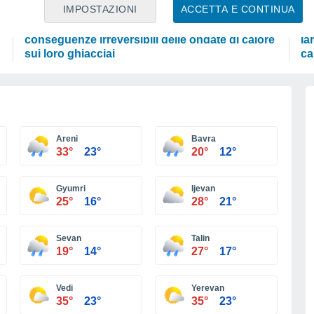
ATTUALITÀ
SC
IMPOSTAZIONI
ACCETTA E CONTINUA
e
Le Alpi stanno morendo: queste sono le
Sc
conseguenze irreversibili delle ondate di calore
la
sui loro ghiacciai
ca
Areni
Bavra
33°
23°
20°
12°
Gyumri
Ijevan
25°
16°
28°
21°
Sevan
Talin
19°
14°
27°
17°
Vedi
Yerevan
35°
23°
35°
23°