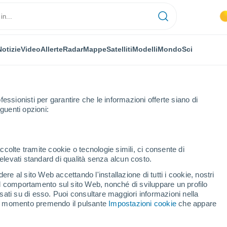
Notizie
Video
Allerte
Radar
Mappe
Satelliti
Modelli
Mondo
Sci
fessionisti per garantire che le informazioni offerte siano di
guenti opzioni:
ccolte tramite cookie o tecnologie simili, ci consente di
n elevati standard di qualità senza alcun costo.
re al sito Web accettando l'installazione di tutti i cookie, nostri
 il comportamento sul sito Web, nonché di sviluppare un profilo
asati su di esso. Puoi consultare maggiori informazioni nella
si momento premendo il pulsante
Impostazioni cookie
che appare