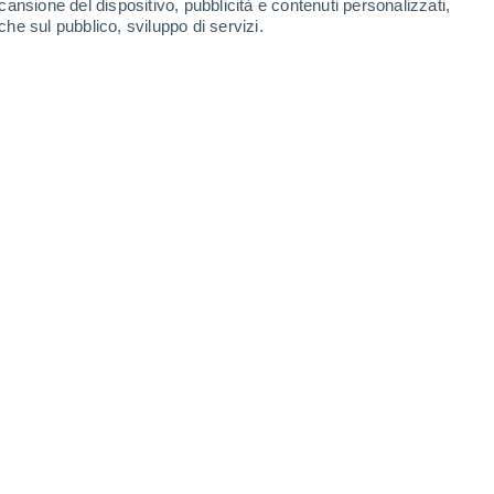
cansione del dispositivo, pubblicità e contenuti personalizzati,
32°
che sul pubblico, sviluppo di servizi.
21°
Meghri
Leaflet
|
©
OpenStreetMap
|
ECMWF
by © Meteored