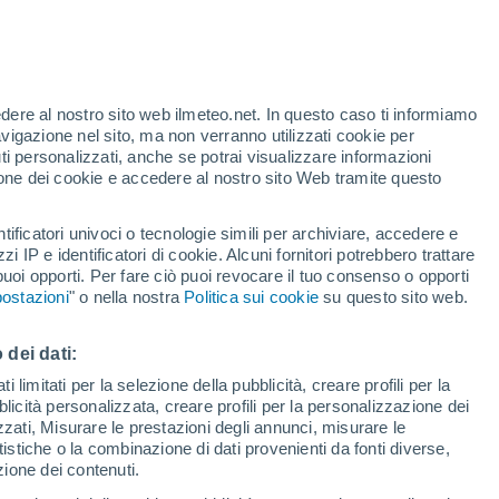
edere al nostro sito web ilmeteo.net. In questo caso ti informiamo
°
avigazione nel sito, ma non verranno utilizzati cookie per
22°
°
i personalizzati, anche se potrai visualizzare informazioni
16°
azione dei cookie e accedere al nostro sito Web tramite questo
ijan
tificatori univoci o tecnologie simili per archiviare, accedere e
zzi IP e identificatori di cookie. Alcuni fornitori potrebbero trattare
21°
20°
13°
 puoi opporti. Per fare ciò puoi revocare il tuo consenso o opporti
13°
Vardenis
ostazioni
" o nella nostra
Politica sui cookie
su questo sito web.
Martuni
22°
33°
10°
 dei dati:
23°
Jermuk
 limitati per la selezione della pubblicità, creare profili per la
Areni
25°
24°
bblicità personalizzata, creare profili per la personalizzazione dei
13°
16°
izzati, Misurare le prestazioni degli annunci, misurare le
Sisian
Goris
istiche o la combinazione di dati provenienti da fonti diverse,
28°
ezione dei contenuti.
17°
Kapan