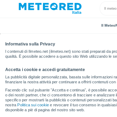
Il Meteo
Informativa sulla Privacy
I contenuti di Ilmeteo.net (ilmeteo.net) sono stati preparati da pro
qualità. È possibile accedere a questo sito Web utilizzando le se
Accetta i cookie e accedi gratuitamente
Home
Armenia
La pubblicità digitale personalizzata, basata sulle informazioni ra
finanziare la nostra attività per continuare a offrirti contenuti co
Il Meteo in Armenia
Facendo clic sul pulsante "Accetta e continua", è possibile accede
o dei nostri partner, che ci consentono di tracciare e analizzare
specifico per mostrarti la pubblicità o contenuti personalizzati b
Oggi, 6 agosto
Tutto il giorno
Simbolo
nostra
Politica sui cookie
e revocare il tuo consenso in qualsia
disponibile a piè di pagina del nostro sito web.