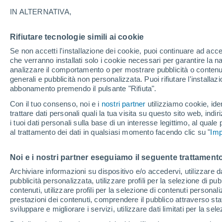
IN ALTERNATIVA,
20°
20°
15°
Rifiutare tecnologie simili ai cookie
12°
Metsavan
Bavra
Se non accetti l'installazione dei cookie, puoi continuare ad acc
22
che verranno installati solo i cookie necessari per garantire la n
25°
15
16°
analizzare il comportamento o per mostrare pubblicità o contenut
Vanadzor
Gyumri
generali e pubblicità non personalizzata. Puoi rifiutare l'install
Dil
abbonamento premendo il pulsante "Rifiuta".
27°
Con il tuo consenso, noi e i
nostri partner
utilizziamo cookie, iden
17°
trattare dati personali quali la tua visita su questo sito web, indiri
Talin
35°
i tuoi dati personali sulla base di un interesse legittimo, al quale
23°
al trattamento dei dati in qualsiasi momento facendo clic su "
Imp
Yerevan
Noi e i nostri partner eseguiamo il seguente trattamento
Archiviare informazioni su dispositivo e/o accedervi, utilizzare dati
pubblicità personalizzata, utilizzare profili per la selezione di pu
contenuti, utilizzare profili per la selezione di contenuti personal
prestazioni dei contenuti, comprendere il pubblico attraverso stat
sviluppare e migliorare i servizi, utilizzare dati limitati per la sel