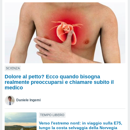
a", è
al sito
ettando
zione di
okie,
dei nostri
che ci
no di
 e
e il
amento
 Web,
SCIENZA
i
Dolore al petto? Ecco quando bisogna
re un
realmente preoccuparsi e chiamare subito il
pecifico
medico
arti la
à o
Daniele Ingemi
i
zzati
 di esso.
TEMPO LIBERO
sultare
Verso l'estremo nord: in viaggio sulla E75,
lungo la costa selvaggia della Norvegia
oni nella