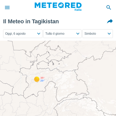
Il Meteo in Tagikistan
tiva
rivacy
Oggi, 6 agosto
Tutto il giorno
Simbolo
ti di
net
net)
i
 da
nisti per
 che le
ioni
iano di
35°
È
20°
 a
ito Web
do le
opzioni:
 i