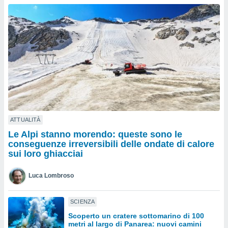
a", è
al sito
ettando
zione di
okie,
dei nostri
che ci
no di
 e
e il
amento
 Web,
ATTUALITÀ
i
Le Alpi stanno morendo: queste sono le
re un
conseguenze irreversibili delle ondate di calore
pecifico
sui loro ghiacciai
arti la
à o
Luca Lombroso
i
zzati
 di esso.
SCIENZA
sultare
Scoperto un cratere sottomarino di 100
metri al largo di Panarea: nuovi camini
oni nella