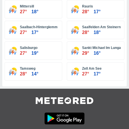
 e
ati
Mittersill
Rauris
27°
18°
28°
17°
 quali la
a su
ito web,
Saalbach-Hinterglemm
Saalfelden Am Steinernen M
IP e
27°
17°
28°
18°
tori di
Alcuni
Salisburgo
Sankt Michael Im Lungau
ro
27°
19°
29°
16°
 tuoi dati
 sulla
un
Tamsweg
Zell Am See
e
28°
14°
27°
17°
, al quale
rti. Per
puoi
il tuo
o o
l
nto dei
ualsiasi
 facendo