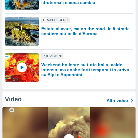
idrotermali e cosa cambia
sui cookie
e il tuo
TEMPO LIBERO
 in
Estate al mare, ma on the road: le 5 strade
costiere più belle d'Europa
o
 il
azioni
PREVISIONI
kie
re
Weekend bollente su tutta Italia: caldo
le a piè
intenso, ma anche forti temporali in arrivo
su Alpi e Appennini
 del
to web.
Video
ATIVA,
Altri video
e
gie
i cookie
ccetti
zione dei