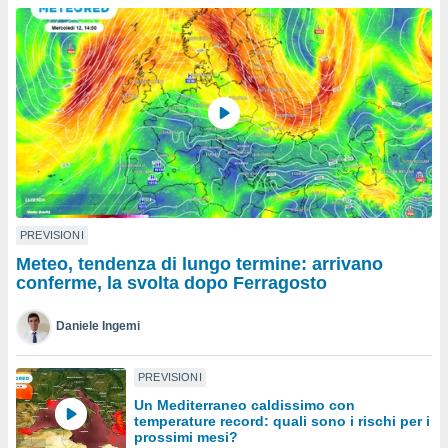
a", è
al sito
ettando
zione di
okie,
dei nostri
che ci
no di
 e
e il
amento
 Web,
PREVISIONI
i
Meteo, tendenza di lungo termine: arrivano
re un
conferme, la svolta dopo Ferragosto
pecifico
arti la
Daniele Ingemi
à o
i
zzati
PREVISIONI
 di esso.
Un Mediterraneo caldissimo con
sultare
temperature record: quali sono i rischi per i
prossimi mesi?
oni nella