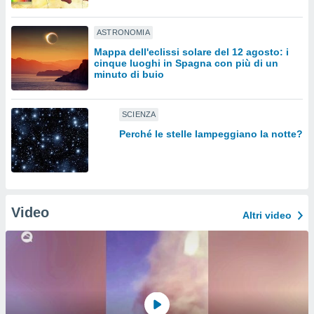
sui cookie
ASTRONOMIA
e il tuo
 in
Mappa dell'eclissi solare del 12 agosto: i
cinque luoghi in Spagna con più di un
minuto di buio
o
 il
SCIENZA
azioni
kie
Perché le stelle lampeggiano la notte?
re
le a piè
 del
to web.
Video
Altri video
ATIVA,
e
gie
i cookie
ccetti
zione dei