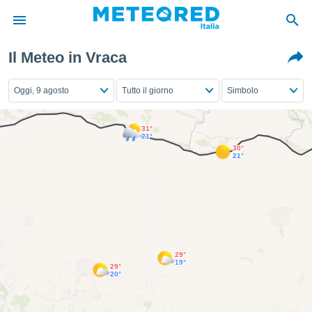
Il Meteo in Vraca
tiva
rivacy
Oggi, 9 agosto
Tutto il giorno
Simbolo
ti di
net
net)
31°
i
21°
30°
 da
21°
nisti per
 che le
ioni
iano di
È
 a
29°
ito Web
19°
29°
do le
20°
opzioni:
 i