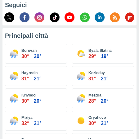
ioni
Seguici
e
à non
izzata.
utare
zione dei
Principali città
 al
ito Web
Borovan
Byala Slatina
questo
30°
20°
29°
19°
ento
 il
Hayredin
Kozloduy
31°
21°
31°
21°
o
, noi e i
Krivodol
Mezdra
rtner
30°
20°
28°
20°
mo
tori
Miziya
Oryahovo
o
32°
21°
30°
21°
e simili
viare,