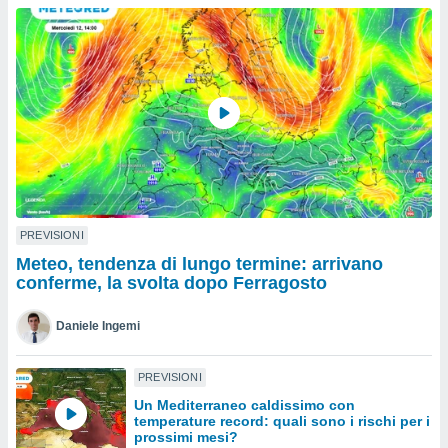
a", è
al sito
ettando
zione di
okie,
dei nostri
che ci
no di
 e
e il
amento
 Web,
PREVISIONI
i
Meteo, tendenza di lungo termine: arrivano
re un
conferme, la svolta dopo Ferragosto
pecifico
arti la
Daniele Ingemi
à o
i
zzati
PREVISIONI
 di esso.
Un Mediterraneo caldissimo con
sultare
temperature record: quali sono i rischi per i
prossimi mesi?
oni nella