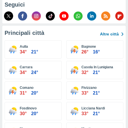
ioni
Seguici
e
à non
izzata.
utare
zione dei
Principali città
Altre città
 al
ito Web
Aulla
Bagnone
questo
34°
21°
26°
16°
ento
 il
Carrara
Casola In Lunigiana
34°
24°
32°
21°
o
, noi e i
Comano
Fivizzano
rtner
31°
20°
33°
21°
mo
tori
Fosdinovo
Licciana Nardi
o
30°
20°
33°
21°
e simili
viare,