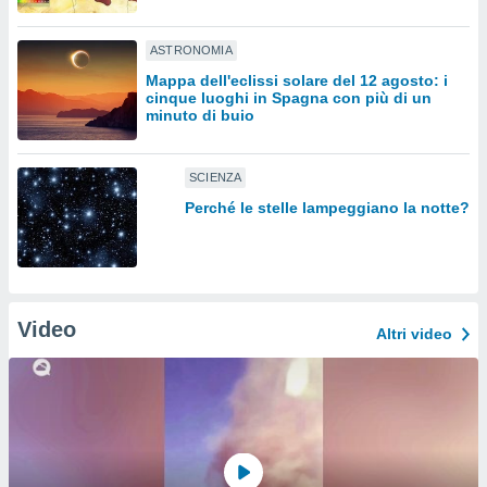
sui cookie
ASTRONOMIA
e il tuo
 in
Mappa dell'eclissi solare del 12 agosto: i
cinque luoghi in Spagna con più di un
minuto di buio
o
 il
SCIENZA
azioni
kie
Perché le stelle lampeggiano la notte?
re
le a piè
 del
to web.
Video
Altri video
ATIVA,
e
gie
i cookie
ccetti
zione dei