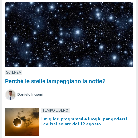
a", è
al sito
ettando
zione di
okie,
dei nostri
che ci
no di
 e
e il
amento
 Web,
SCIENZA
i
Perché le stelle lampeggiano la notte?
re un
pecifico
Daniele Ingemi
arti la
à o
i
TEMPO LIBERO
zzati
I migliori programmi e luoghi per godersi
 di esso.
l'eclissi solare del 12 agosto
sultare
oni nella