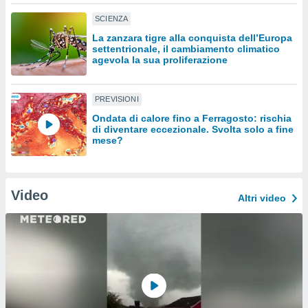
SCIENZA
sui cookie
e il tuo
La zanzara tigre alla conquista dell’Europa
settentrionale, il cambiamento climatico
 in
agevola la sua proliferazione
o
 il
PREVISIONI
azioni
Ondata di calore fino a Ferragosto: rischia
kie
di diventare eccezionale. Svolta solo a fine
mese?
re
le a piè
 del
to web.
Video
Altri video
ATIVA,
e
gie
i cookie
ccetti
zione dei