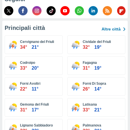
ioni
e
à non
izzata.
utare
Principali città
zione dei
Altre città
 al
Cervignano del Friuli
Cividale del Friuli
ito Web
34°
21°
32°
19°
questo
ento
 il
Codroipo
Fagagna
33°
20°
31°
19°
o
Forni Avoltri
Forni Di Sopra
, noi e i
22°
11°
26°
14°
rtner
mo
Gemona del Friuli
Latisana
tori
31°
17°
33°
21°
o
e simili
viare,
Lignano Sabbiadoro
Palmanova