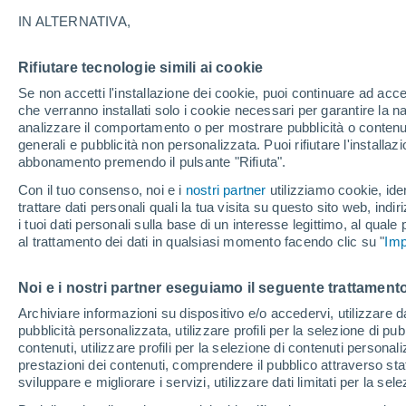
IN ALTERNATIVA,
Rifiutare tecnologie simili ai cookie
Se non accetti l'installazione dei cookie, puoi continuare ad acc
che verranno installati solo i cookie necessari per garantire la n
Krušev
analizzare il comportamento o per mostrare pubblicità o contenut
generali e pubblicità non personalizzata. Puoi rifiutare l'install
abbonamento premendo il pulsante "Rifiuta".
Con il tuo consenso, noi e i
nostri partner
utilizziamo cookie, iden
Sutorina
trattare dati personali quali la tua visita su questo sito web, indiri
i tuoi dati personali sulla base di un interesse legittimo, al quale
al trattamento dei dati in qualsiasi momento facendo clic su "
Imp
Noi e i nostri partner eseguiamo il seguente trattamento
Archiviare informazioni su dispositivo e/o accedervi, utilizzare dati
pubblicità personalizzata, utilizzare profili per la selezione di pu
contenuti, utilizzare profili per la selezione di contenuti personal
prestazioni dei contenuti, comprendere il pubblico attraverso stat
sviluppare e migliorare i servizi, utilizzare dati limitati per la sel