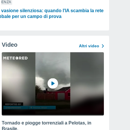
IENZA
evasione silenziosa: quando l'IA scambia la rete
obale per un campo di prova
Video
Altri video
Tornado e piogge torrenziali a Pelotas, in
Brasile.