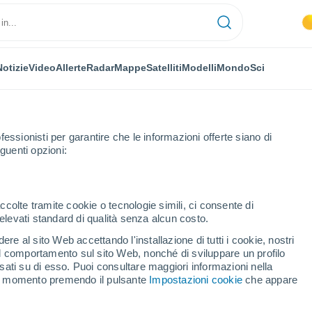
Notizie
Video
Allerte
Radar
Mappe
Satelliti
Modelli
Mondo
Sci
fessionisti per garantire che le informazioni offerte siano di
guenti opzioni:
ccolte tramite cookie o tecnologie simili, ci consente di
n elevati standard di qualità senza alcun costo.
 Herceg Novi
re al sito Web accettando l'installazione di tutti i cookie, nostri
 il comportamento sul sito Web, nonché di sviluppare un profilo
asati su di esso. Puoi consultare maggiori informazioni nella
si momento premendo il pulsante
Impostazioni cookie
che appare