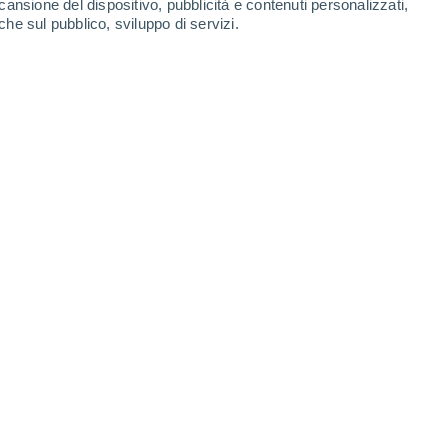
cansione del dispositivo, pubblicità e contenuti personalizzati,
che sul pubblico, sviluppo di servizi.
Leaflet
|
©
OpenStreetMap
|
ECMWF
by © Meteored