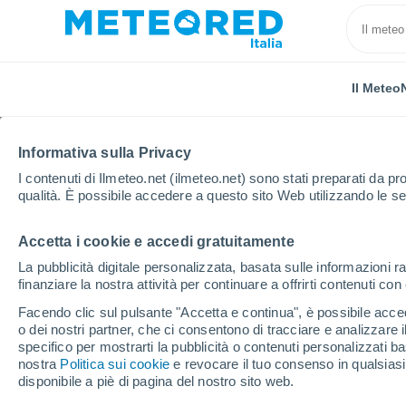
Il Meteo
Informativa sulla Privacy
I contenuti di Ilmeteo.net (ilmeteo.net) sono stati preparati da pro
qualità. È possibile accedere a questo sito Web utilizzando le se
Accetta i cookie e accedi gratuitamente
Home
Montenegro
Comune di Herceg Novi
La pubblicità digitale personalizzata, basata sulle informazioni ra
finanziare la nostra attività per continuare a offrirti contenuti co
Il Meteo nel Comune di
Facendo clic sul pulsante "Accetta e continua", è possibile accede
o dei nostri partner, che ci consentono di tracciare e analizzare
specifico per mostrarti la pubblicità o contenuti personalizzati b
Oggi, 8 agosto
Tutto il giorno
Simbolo
nostra
Politica sui cookie
e revocare il tuo consenso in qualsia
disponibile a piè di pagina del nostro sito web.