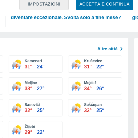
PREVISIONI
SC
IMPOSTAZIONI
ACCETTA E CONTINUA
Ondata di calore fino a Ferragosto: rischia di
L'
diventare eccezionale. Svolta solo a fine mese?
gl
Altre città
Kamenari
Kruševice
31°
24°
31°
22°
Meljine
Mojdež
33°
27°
34°
26°
Sasovići
Sušćepan
32°
25°
32°
25°
Žlijebi
29°
22°