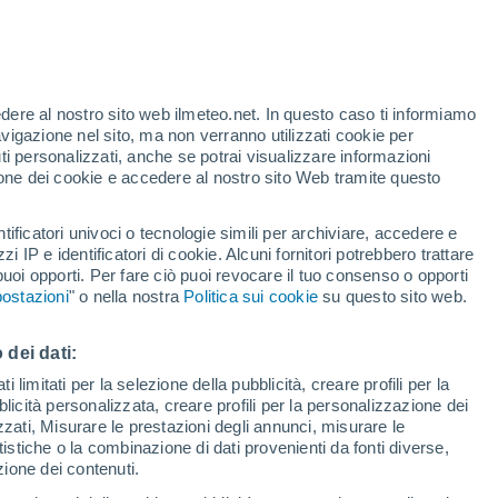
edere al nostro sito web ilmeteo.net. In questo caso ti informiamo
31°
avigazione nel sito, ma non verranno utilizzati cookie per
22°
ice
i personalizzati, anche se potrai visualizzare informazioni
azione dei cookie e accedere al nostro sito Web tramite questo
34°
27°
tificatori univoci o tecnologie simili per archiviare, accedere e
34°
zzi IP e identificatori di cookie. Alcuni fornitori potrebbero trattare
26°
33°
27°
Bijela
 puoi opporti. Per fare ciò puoi revocare il tuo consenso o opporti
Kumbor
ostazioni
" o nella nostra
Politica sui cookie
su questo sito web.
 dei dati:
 limitati per la selezione della pubblicità, creare profili per la
bblicità personalizzata, creare profili per la personalizzazione dei
izzati, Misurare le prestazioni degli annunci, misurare le
istiche o la combinazione di dati provenienti da fonti diverse,
ezione dei contenuti.