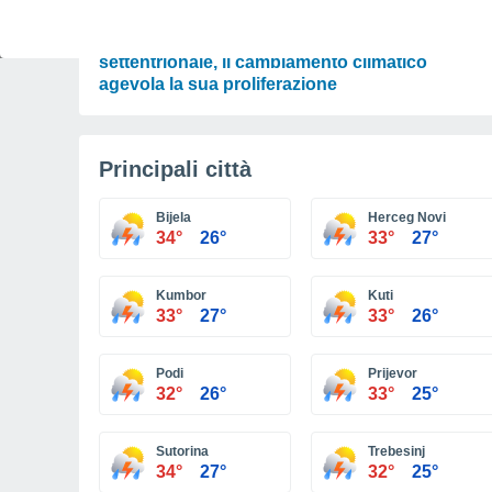
SCIENZA
La zanzara tigre alla conquista dell’Europa
settentrionale, il cambiamento climatico
agevola la sua proliferazione
Principali città
Bijela
Herceg Novi
34°
26°
33°
27°
Kumbor
Kuti
33°
27°
33°
26°
Podi
Prijevor
32°
26°
33°
25°
Sutorina
Trebesinj
34°
27°
32°
25°