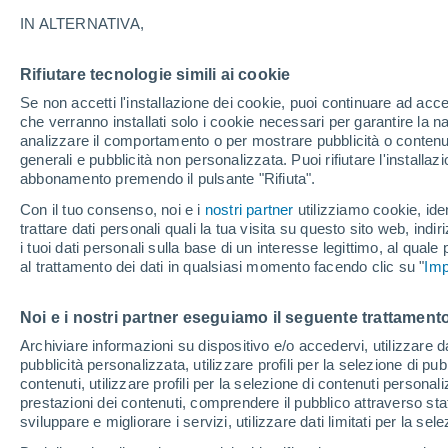
IN ALTERNATIVA,
Rifiutare tecnologie simili ai cookie
Se non accetti l'installazione dei cookie, puoi continuare ad acc
che verranno installati solo i cookie necessari per garantire la n
analizzare il comportamento o per mostrare pubblicità o contenut
generali e pubblicità non personalizzata. Puoi rifiutare l'install
abbonamento premendo il pulsante "Rifiuta".
Con il tuo consenso, noi e i
nostri partner
utilizziamo cookie, iden
trattare dati personali quali la tua visita su questo sito web, indiri
i tuoi dati personali sulla base di un interesse legittimo, al quale
al trattamento dei dati in qualsiasi momento facendo clic su "
Imp
Noi e i nostri partner eseguiamo il seguente trattamento
Archiviare informazioni su dispositivo e/o accedervi, utilizzare dati
pubblicità personalizzata, utilizzare profili per la selezione di pu
contenuti, utilizzare profili per la selezione di contenuti personal
prestazioni dei contenuti, comprendere il pubblico attraverso stat
sviluppare e migliorare i servizi, utilizzare dati limitati per la sel