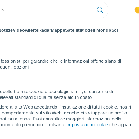
Notizie
Video
Allerte
Radar
Mappe
Satelliti
Modelli
Mondo
Sci
fessionisti per garantire che le informazioni offerte siano di
guenti opzioni:
ccolte tramite cookie o tecnologie simili, ci consente di
n elevati standard di qualità senza alcun costo.
i Gibilterra
re al sito Web accettando l'installazione di tutti i cookie, nostri
 il comportamento sul sito Web, nonché di sviluppare un profilo
asati su di esso. Puoi consultare maggiori informazioni nella
si momento premendo il pulsante
Impostazioni cookie
che appare