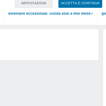
PREVISIONI
SC
IMPOSTAZIONI
ACCETTA E CONTINUA
Ondata di calore fino a Ferragosto: rischia di
L'
diventare eccezionale. Svolta solo a fine mese?
gl