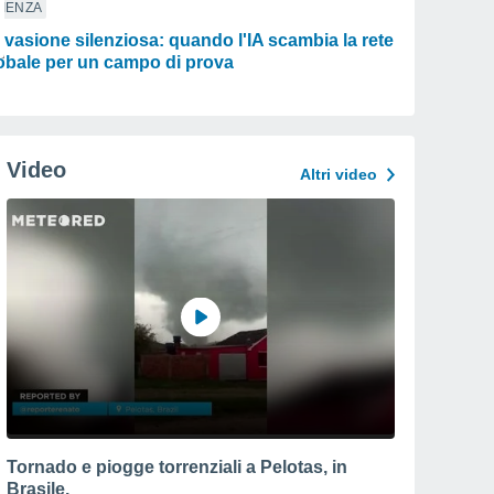
IENZA
evasione silenziosa: quando l'IA scambia la rete
obale per un campo di prova
Video
Altri video
Tornado e piogge torrenziali a Pelotas, in
Brasile.