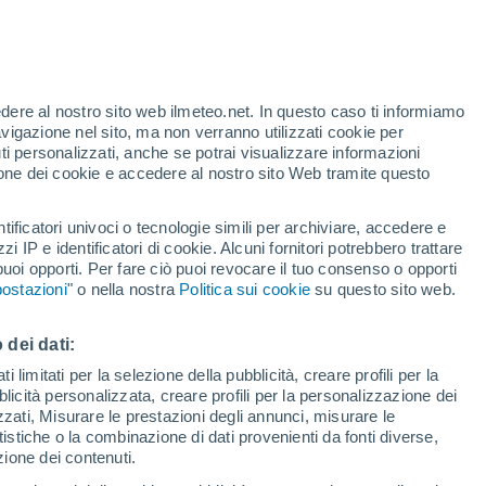
edere al nostro sito web ilmeteo.net. In questo caso ti informiamo
avigazione nel sito, ma non verranno utilizzati cookie per
i personalizzati, anche se potrai visualizzare informazioni
azione dei cookie e accedere al nostro sito Web tramite questo
tificatori univoci o tecnologie simili per archiviare, accedere e
24°
zzi IP e identificatori di cookie. Alcuni fornitori potrebbero trattare
20°
 puoi opporti. Per fare ciò puoi revocare il tuo consenso o opporti
Gibilterra
ostazioni
" o nella nostra
Politica sui cookie
su questo sito web.
 dei dati:
 limitati per la selezione della pubblicità, creare profili per la
bblicità personalizzata, creare profili per la personalizzazione dei
izzati, Misurare le prestazioni degli annunci, misurare le
istiche o la combinazione di dati provenienti da fonti diverse,
ezione dei contenuti.