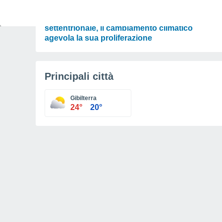
SCIENZA
La zanzara tigre alla conquista dell’Europa
settentrionale, il cambiamento climatico
agevola la sua proliferazione
Principali città
Gibilterra
24°
20°