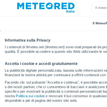
Il Meteo
Informativa sulla Privacy
I contenuti di Ilmeteo.net (ilmeteo.net) sono stati preparati da pro
qualità. È possibile accedere a questo sito Web utilizzando le se
Accetta i cookie e accedi gratuitamente
Home
Regno Unito
Territorio di Gibilterra
La pubblicità digitale personalizzata, basata sulle informazioni ra
finanziare la nostra attività per continuare a offrirti contenuti co
Il Meteo nel Territorio d
Facendo clic sul pulsante "Accetta e continua", è possibile accede
o dei nostri partner, che ci consentono di tracciare e analizzare
specifico per mostrarti la pubblicità o contenuti personalizzati b
Oggi, 8 agosto
Tutto il giorno
Simbolo
nostra
Politica sui cookie
e revocare il tuo consenso in qualsia
disponibile a piè di pagina del nostro sito web.