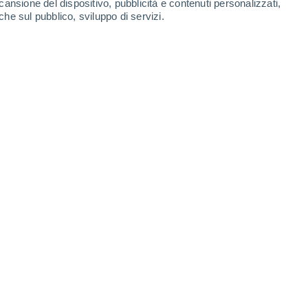
cansione del dispositivo, pubblicità e contenuti personalizzati,
che sul pubblico, sviluppo di servizi.
Leaflet
|
©
OpenStreetMap
|
ECMWF
by © Meteored