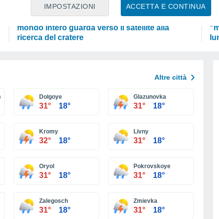
ASTRONOMIA
PR
IMPOSTAZIONI
ACCETTA E CONTINUA
Il razzo SpaceX si schianta sulla Luna e il
Il
mondo intero guarda verso il satellite alla
“m
ricerca del cratere
lu
Altre città
y
Dolgoye
Glazunovka
31°
18°
31°
18°
Kromy
Livny
32°
18°
31°
18°
Oryol
Pokrovskoye
31°
18°
31°
18°
Zalegosch
Zmievka
31°
18°
31°
18°