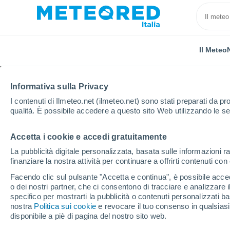
Il Meteo
Informativa sulla Privacy
I contenuti di Ilmeteo.net (ilmeteo.net) sono stati preparati da pro
qualità. È possibile accedere a questo sito Web utilizzando le se
Accetta i cookie e accedi gratuitamente
Home
Russia
Oblast di Orël
La pubblicità digitale personalizzata, basata sulle informazioni ra
finanziare la nostra attività per continuare a offrirti contenuti co
Il Meteo nell'Oblast di 
Facendo clic sul pulsante "Accetta e continua", è possibile accede
o dei nostri partner, che ci consentono di tracciare e analizzare
specifico per mostrarti la pubblicità o contenuti personalizzati b
Oggi, 6 agosto
Tutto il giorno
Simbolo
nostra
Politica sui cookie
e revocare il tuo consenso in qualsia
disponibile a piè di pagina del nostro sito web.
31°