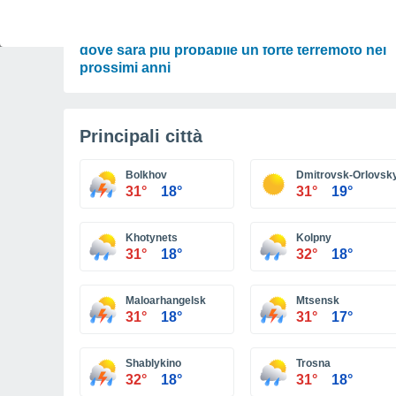
SCIENZA
Le faglie più pericolose d’Italia, questa è l’area
dove sarà più probabile un forte terremoto nei
prossimi anni
Principali città
Bolkhov
Dmitrovsk-Orlovsk
31°
18°
31°
19°
Khotynets
Kolpny
31°
18°
32°
18°
Maloarhangelsk
Mtsensk
31°
18°
31°
17°
Shablykino
Trosna
32°
18°
31°
18°