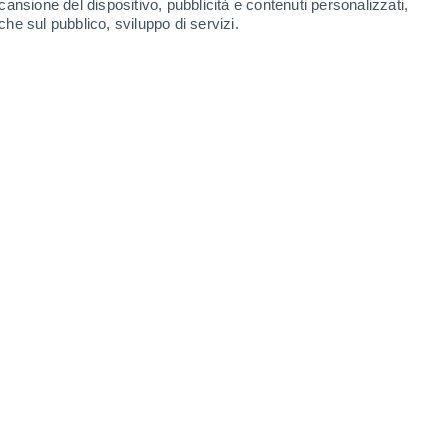
cansione del dispositivo, pubblicità e contenuti personalizzati,
31°
che sul pubblico, sviluppo di servizi.
18°
Dolgoye
Leaflet
|
©
OpenStreetMap
|
ECMWF
by © Meteored