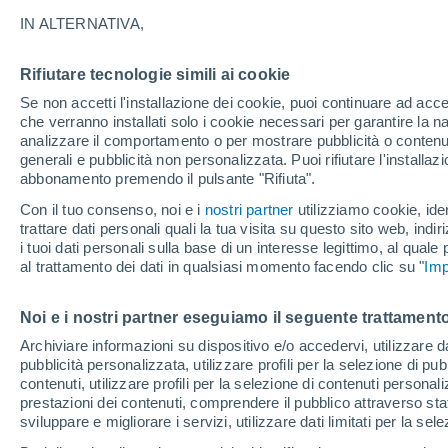
18°
Bolkhov
IN ALTERNATIVA,
Rifiutare tecnologie simili ai cookie
31°
Se non accetti l'installazione dei cookie, puoi continuare ad acc
18°
che verranno installati solo i cookie necessari per garantire la n
Khotynets
analizzare il comportamento o per mostrare pubblicità o contenut
3
generali e pubblicità non personalizzata. Puoi rifiutare l'install
1
abbonamento premendo il pulsante "Rifiuta".
Oryol
Con il tuo consenso, noi e i
nostri partner
utilizziamo cookie, iden
trattare dati personali quali la tua visita su questo sito web, indiri
i tuoi dati personali sulla base di un interesse legittimo, al quale
al trattamento dei dati in qualsiasi momento facendo clic su "
Imp
31°
Noi e i nostri partner eseguiamo il seguente trattamento
19°
Archiviare informazioni su dispositivo e/o accedervi, utilizzare dati
Dmitrovsk-
Orlovsky
pubblicità personalizzata, utilizzare profili per la selezione di pu
contenuti, utilizzare profili per la selezione di contenuti personal
prestazioni dei contenuti, comprendere il pubblico attraverso stat
sviluppare e migliorare i servizi, utilizzare dati limitati per la sel