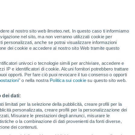
31°
30°
17°
17°
Mtsensk
Korsakovo
edere al nostro sito web ilmeteo.net. In questo caso ti informiamo
avigazione nel sito, ma non verranno utilizzati cookie per
i personalizzati, anche se potrai visualizzare informazioni
1°
azione dei cookie e accedere al nostro sito Web tramite questo
8°
30°
tificatori univoci o tecnologie simili per archiviare, accedere e
17°
Khomutovo
zzi IP e identificatori di cookie. Alcuni fornitori potrebbero trattare
 puoi opporti. Per fare ciò puoi revocare il tuo consenso o opporti
ostazioni
" o nella nostra
Politica sui cookie
su questo sito web.
31°
18°
Pokrovskoye
 dei dati:
31°
 limitati per la selezione della pubblicità, creare profili per la
31°
18°
bblicità personalizzata, creare profili per la personalizzazione dei
18°
Livny
30°
izzati, Misurare le prestazioni degli annunci, misurare le
Maloarhangelsk
18°
istiche o la combinazione di dati provenienti da fonti diverse,
Krugloye
32°
ezione dei contenuti.
18°
Kolpny