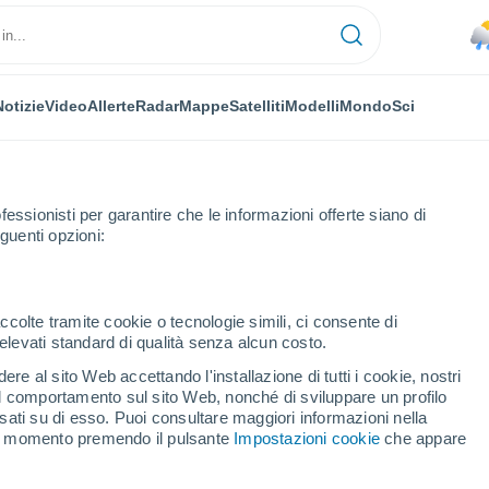
Notizie
Video
Allerte
Radar
Mappe
Satelliti
Modelli
Mondo
Sci
fessionisti per garantire che le informazioni offerte siano di
guenti opzioni:
ccolte tramite cookie o tecnologie simili, ci consente di
n elevati standard di qualità senza alcun costo.
Orël
re al sito Web accettando l'installazione di tutti i cookie, nostri
 il comportamento sul sito Web, nonché di sviluppare un profilo
asati su di esso. Puoi consultare maggiori informazioni nella
si momento premendo il pulsante
Impostazioni cookie
che appare