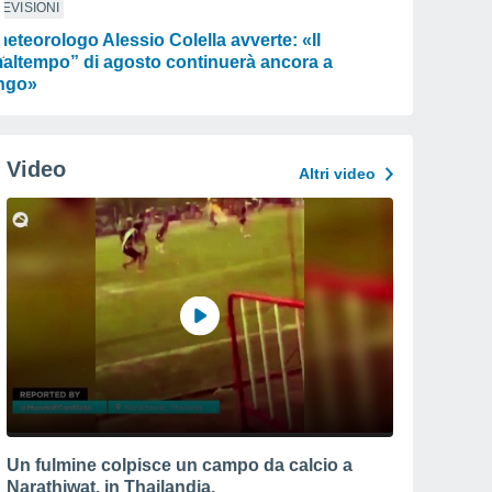
EVISIONI
 meteorologo Alessio Colella avverte: «Il
altempo” di agosto continuerà ancora a
ngo»
Video
Altri video
Un fulmine colpisce un campo da calcio a
Narathiwat, in Thailandia.