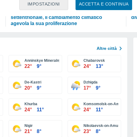
SCIENZA
PR
IMPOSTAZIONI
ACCETTA E CONTINUA
La zanzara tigre alla conquista dell’Europa
On
settentrionale, il cambiamento climatico
di
agevola la sua proliferazione
Altre città
Anninskye Mineralnye Vody
Chabarovsk
22°
9°
24°
13°
De-Kastri
Dzhigda
20°
9°
17°
9°
Khurba
Komsomolsk-on-Amur
24°
11°
24°
11°
Nigir
Nikolaevsk-on-Amur
21°
8°
23°
8°