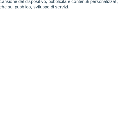
cansione del dispositivo, pubblicità e contenuti personalizzati,
che sul pubblico, sviluppo di servizi.
Leaflet
|
©
OpenStreetMap
|
ECMWF
by © Meteored