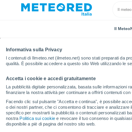
Il Meteo
Informativa sulla Privacy
I contenuti di Ilmeteo.net (ilmeteo.net) sono stati preparati da pro
qualità. È possibile accedere a questo sito Web utilizzando le se
Accetta i cookie e accedi gratuitamente
Home
Russia
Territorio di Chabarovsk
La pubblicità digitale personalizzata, basata sulle informazioni ra
finanziare la nostra attività per continuare a offrirti contenuti co
Il Meteo nel Territorio
Facendo clic sul pulsante "Accetta e continua", è possibile accede
19°
9°
o dei nostri partner, che ci consentono di tracciare e analizzare
Aim
specifico per mostrarti la pubblicità o contenuti personalizzati b
Oggi, 9 agosto
Tutto il giorno
Simbolo
nostra
Politica sui cookie
e revocare il tuo consenso in qualsia
17
disponibile a piè di pagina del nostro sito web.
9°