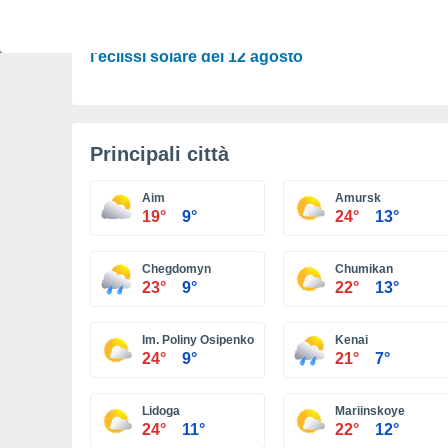
TEMPO LIBERO
I migliori programmi e luoghi per godersi
l'eclissi solare del 12 agosto
Principali città
Aim
Amursk
19°
9°
24°
13°
Chegdomyn
Chumikan
23°
9°
22°
13°
Im. Poliny Osipenko
Kenai
24°
9°
21°
7°
Lidoga
Mariinskoye
24°
11°
22°
12°