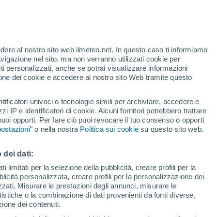
edere al nostro sito web ilmeteo.net. In questo caso ti informiamo
avigazione nel sito, ma non verranno utilizzati cookie per
i personalizzati, anche se potrai visualizzare informazioni
azione dei cookie e accedere al nostro sito Web tramite questo
23°
tificatori univoci o tecnologie simili per archiviare, accedere e
8°
zzi IP e identificatori di cookie. Alcuni fornitori potrebbero trattare
Nikolaevsk-
24°
 puoi opporti. Per fare ciò puoi revocare il tuo consenso o opporti
on-Amur
9°
ostazioni
" o nella nostra
Politica sui cookie
su questo sito web.
 dei dati:
24°
11°
 limitati per la selezione della pubblicità, creare profili per la
olsk-
bblicità personalizzata, creare profili per la personalizzazione dei
ur
izzati, Misurare le prestazioni degli annunci, misurare le
21°
istiche o la combinazione di dati provenienti da fonti diverse,
11°
ezione dei contenuti.
Vanino