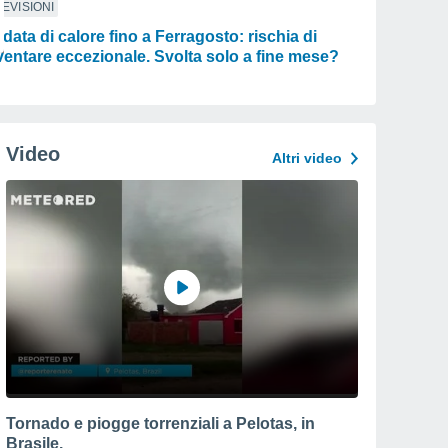
EVISIONI
data di calore fino a Ferragosto: rischia di
ventare eccezionale. Svolta solo a fine mese?
Video
Altri video
Tornado e piogge torrenziali a Pelotas, in
Brasile.