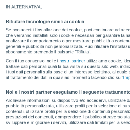
Dzhigda
IN ALTERNATIVA,
Rifiutare tecnologie simili ai cookie
Se non accetti l'installazione dei cookie, puoi continuare ad acc
che verranno installati solo i cookie necessari per garantire la n
22°
13°
analizzare il comportamento o per mostrare pubblicità o contenut
Chumikan
generali e pubblicità non personalizzata. Puoi rifiutare l'install
abbonamento premendo il pulsante "Rifiuta".
Con il tuo consenso, noi e i
nostri partner
utilizziamo cookie, iden
trattare dati personali quali la tua visita su questo sito web, indiri
i tuoi dati personali sulla base di un interesse legittimo, al quale
al trattamento dei dati in qualsiasi momento facendo clic su "
Imp
Im. Poliny
Osipenko
23°
Noi e i nostri partner eseguiamo il seguente trattamento
9°
Chegdomyn
Archiviare informazioni su dispositivo e/o accedervi, utilizzare dati
Komsom
pubblicità personalizzata, utilizzare profili per la selezione di pu
on-Am
contenuti, utilizzare profili per la selezione di contenuti personal
prestazioni dei contenuti, comprendere il pubblico attraverso stat
sviluppare e migliorare i servizi, utilizzare dati limitati per la sel
24°
13°