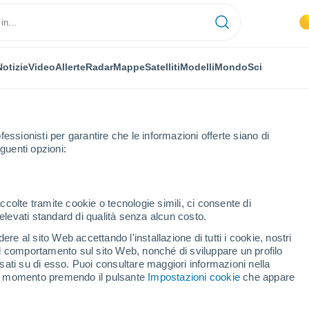
Notizie
Video
Allerte
Radar
Mappe
Satelliti
Modelli
Mondo
Sci
fessionisti per garantire che le informazioni offerte siano di
guenti opzioni:
ccolte tramite cookie o tecnologie simili, ci consente di
n elevati standard di qualità senza alcun costo.
12°
13°
 di Chabarovsk
10°
10°
re al sito Web accettando l'installazione di tutti i cookie, nostri
Okhotsk
Novaya Inya
 il comportamento sul sito Web, nonché di sviluppare un profilo
asati su di esso. Puoi consultare maggiori informazioni nella
si momento premendo il pulsante
Impostazioni cookie
che appare
°