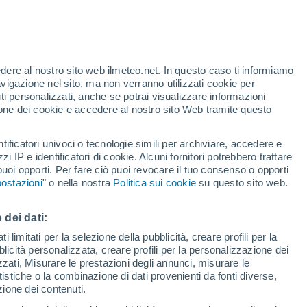
edere al nostro sito web ilmeteo.net. In questo caso ti informiamo
avigazione nel sito, ma non verranno utilizzati cookie per
i personalizzati, anche se potrai visualizzare informazioni
33°
azione dei cookie e accedere al nostro sito Web tramite questo
16°
Quintanilla
de Trigueros
33°
16°
tificatori univoci o tecnologie simili per archiviare, accedere e
Esguevillas
zzi IP e identificatori di cookie. Alcuni fornitori potrebbero trattare
35°
34°
de Esgueva
 puoi opporti. Per fare ciò puoi revocare il tuo consenso o opporti
17°
16°
34°
Valladolid
ostazioni
" o nella nostra
Politica sui cookie
su questo sito web.
17°
Peñafiel
33°
16°
 dei dati:
Montemayor
de Pililla
 limitati per la selezione della pubblicità, creare profili per la
bblicità personalizzata, creare profili per la personalizzazione dei
35°
izzati, Misurare le prestazioni degli annunci, misurare le
34°
17°
istiche o la combinazione di dati provenienti da fonti diverse,
16°
el
Olmedo
ezione dei contenuti.