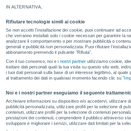
33°
IN ALTERNATIVA,
16°
33°
Mayorga
16°
33°
Rifiutare tecnologie simili ai cookie
Villalón de
16°
Campos
Se non accetti l'installazione dei cookie, puoi continuare ad acc
Roales de
Campos
che verranno installati solo i cookie necessari per garantire la n
33°
33°
analizzare il comportamento o per mostrare pubblicità o contenut
16°
16°
generali e pubblicità non personalizzata. Puoi rifiutare l'install
Santa
Medina de
Eufemia del
abbonamento premendo il pulsante "Rifiuta".
Rioseco
Arroyo
Con il tuo consenso, noi e i
nostri partner
utilizziamo cookie, iden
trattare dati personali quali la tua visita su questo sito web, indiri
i tuoi dati personali sulla base di un interesse legittimo, al quale
34°
al trattamento dei dati in qualsiasi momento facendo clic su "
Imp
Castrodeza
16°
Villalbarba
Noi e i nostri partner eseguiamo il seguente trattamento
Archiviare informazioni su dispositivo e/o accedervi, utilizzare dati
34°
pubblicità personalizzata, utilizzare profili per la selezione di pu
17°
contenuti, utilizzare profili per la selezione di contenuti personal
Siete
prestazioni dei contenuti, comprendere il pubblico attraverso stat
Iglesias de
Medina d
Trabancos
sviluppare e migliorare i servizi, utilizzare dati limitati per la sel
Campo