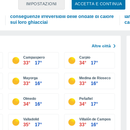
ATTUALITÀ
SC
IMPOSTAZIONI
ACCETTA E CONTINUA
e
Le Alpi stanno morendo: queste sono le
Sc
conseguenze irreversibili delle ondate di calore
la
sui loro ghiacciai
ca
Altre città
Campaspero
Carpio
33°
17°
34°
17°
Mayorga
Medina de Rioseco
33°
16°
33°
16°
Olmedo
Peñafiel
34°
16°
34°
17°
Valladolid
Villalón de Campos
35°
17°
33°
16°