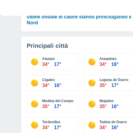
SCIENZA
Il Po si svuota e la terra si sigilla: ecco perché l
ultime ondate di calore stanno prosciugando il
Nord
Principali città
Alaejos
Ataquines
34°
17°
34°
16°
Cigales
Laguna de Duero
34°
16°
35°
17°
Medina del Campo
Mojados
35°
17°
35°
16°
Tordesillas
Tudela de Duero
34°
17°
34°
16°