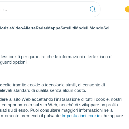
Notizie
Video
Allerte
Radar
Mappe
Satelliti
Modelli
Mondo
Sci
fessionisti per garantire che le informazioni offerte siano di
guenti opzioni:
ladolid
ccolte tramite cookie o tecnologie simili, ci consente di
n elevati standard di qualità senza alcun costo.
 di Valladolid
re al sito Web accettando l'installazione di tutti i cookie, nostri
 il comportamento sul sito Web, nonché di sviluppare un profilo
asati su di esso. Puoi consultare maggiori informazioni nella
si momento premendo il pulsante
Impostazioni cookie
che appare