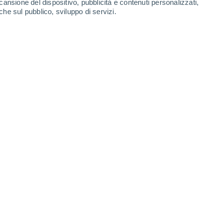
cansione del dispositivo, pubblicità e contenuti personalizzati,
che sul pubblico, sviluppo di servizi.
Leaflet
|
©
OpenStreetMap
|
ECMWF
by © Meteored