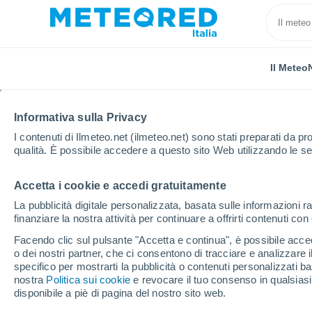
Il Meteo
Informativa sulla Privacy
I contenuti di Ilmeteo.net (ilmeteo.net) sono stati preparati da pro
qualità. È possibile accedere a questo sito Web utilizzando le se
Accetta i cookie e accedi gratuitamente
Home
Spagna
Castiglia e León
Provincia di Val
La pubblicità digitale personalizzata, basata sulle informazioni ra
finanziare la nostra attività per continuare a offrirti contenuti co
Il Meteo nella Provincia
Facendo clic sul pulsante "Accetta e continua", è possibile accede
o dei nostri partner, che ci consentono di tracciare e analizzare
specifico per mostrarti la pubblicità o contenuti personalizzati b
Oggi, 6 agosto
Tutto il giorno
Simbolo
nostra
Politica sui cookie
e revocare il tuo consenso in qualsia
disponibile a piè di pagina del nostro sito web.