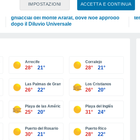
ATTUALITÀ
PR
IMPOSTAZIONI
ACCETTA E CONTINUA
Gli esperti ispezionano per la prima volta i
Ca
ghiacciai del monte Ararat, dove Noè approdò
te
dopo il Diluvio Universale
Canaria
Arrecife
Corralejo
28°
21°
28°
21°
Las Palmas de Gran Canaria
Los Cristianos
26°
22°
26°
20°
Playa de las Américas
Playa del Inglés
25°
20°
31°
24°
Puerto del Rosario
Puerto Rico
30°
21°
28°
22°