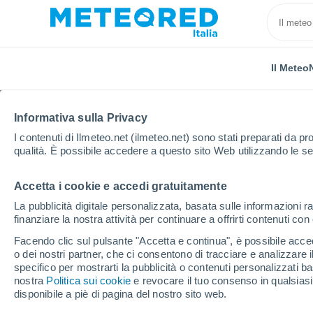
Il Meteo
Informativa sulla Privacy
I contenuti di Ilmeteo.net (ilmeteo.net) sono stati preparati da pro
qualità. È possibile accedere a questo sito Web utilizzando le se
Accetta i cookie e accedi gratuitamente
Home
Spagna
Isole Canarie
La pubblicità digitale personalizzata, basata sulle informazioni ra
finanziare la nostra attività per continuare a offrirti contenuti co
Il Meteo nelle Isole Can
Facendo clic sul pulsante "Accetta e continua", è possibile accede
o dei nostri partner, che ci consentono di tracciare e analizzare
specifico per mostrarti la pubblicità o contenuti personalizzati b
Oggi, 7 agosto
Tutto il giorno
Simbolo
nostra
Politica sui cookie
e revocare il tuo consenso in qualsia
disponibile a piè di pagina del nostro sito web.