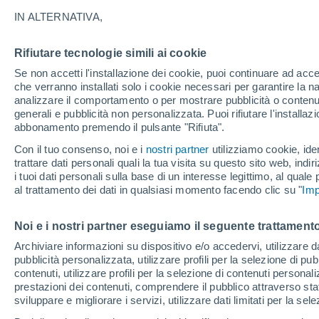
IN ALTERNATIVA,
Rifiutare tecnologie simili ai cookie
Se non accetti l'installazione dei cookie, puoi continuare ad acc
che verranno installati solo i cookie necessari per garantire la n
analizzare il comportamento o per mostrare pubblicità o contenut
generali e pubblicità non personalizzata. Puoi rifiutare l'install
abbonamento premendo il pulsante "Rifiuta".
34°
25°
Con il tuo consenso, noi e i
nostri partner
utilizziamo cookie, iden
Santa Cruz
trattare dati personali quali la tua visita su questo sito web, indiri
de la Palma
Santa Cru
i tuoi dati personali sulla base di un interesse legittimo, al quale
de Tenerif
26°
al trattamento dei dati in qualsiasi momento facendo clic su "
Imp
29°
21°
24°
San
24°
Tenerife Sur
Sebastián
20°
Noi e i nostri partner eseguiamo il seguente trattamento
de la
Aeroporto
Gomera
Hierro
Archiviare informazioni su dispositivo e/o accedervi, utilizzare dati
pubblicità personalizzata, utilizzare profili per la selezione di pu
contenuti, utilizzare profili per la selezione di contenuti personal
prestazioni dei contenuti, comprendere il pubblico attraverso stat
sviluppare e migliorare i servizi, utilizzare dati limitati per la sel