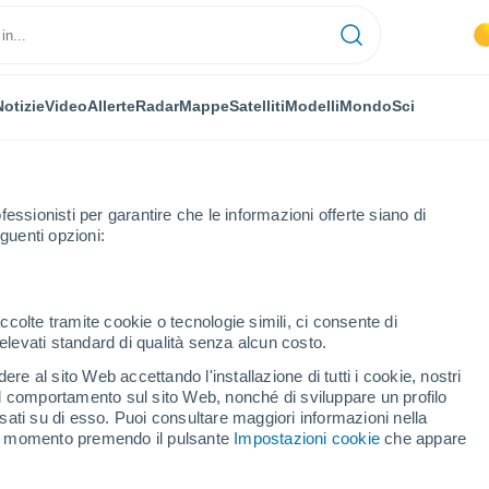
Notizie
Video
Allerte
Radar
Mappe
Satelliti
Modelli
Mondo
Sci
fessionisti per garantire che le informazioni offerte siano di
guenti opzioni:
ccolte tramite cookie o tecnologie simili, ci consente di
n elevati standard di qualità senza alcun costo.
arie
re al sito Web accettando l'installazione di tutti i cookie, nostri
 il comportamento sul sito Web, nonché di sviluppare un profilo
asati su di esso. Puoi consultare maggiori informazioni nella
si momento premendo il pulsante
Impostazioni cookie
che appare