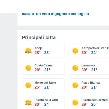
SCIENZA
L’uccello che sta rivoluzionando i boschi
italiani: un vero ingegnere ecologico
Principali città
Adeje
Aeroporto di Gran 
28°
23°
30°
24°
Costa Calma
Lanzarote
28°
21°
30°
21°
Morro del Jable
Playa Blanca
25°
21°
28°
21°
Puerto de la Cruz
Puerto del Carmen
30°
24°
29°
20°