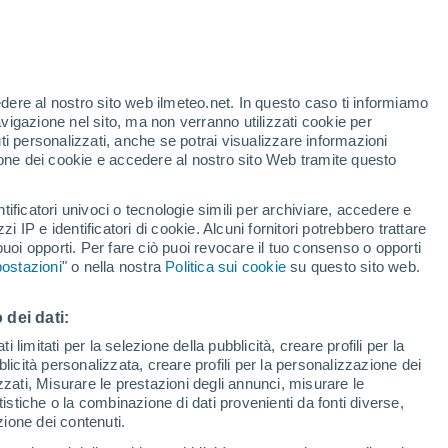
edere al nostro sito web ilmeteo.net. In questo caso ti informiamo
avigazione nel sito, ma non verranno utilizzati cookie per
i personalizzati, anche se potrai visualizzare informazioni
28°
azione dei cookie e accedere al nostro sito Web tramite questo
20°
Aeroporto
Lanzarote
tificatori univoci o tecnologie simili per archiviare, accedere e
28°
30°
zzi IP e identificatori di cookie. Alcuni fornitori potrebbero trattare
20°
21°
z
 puoi opporti. Per fare ciò puoi revocare il tuo consenso o opporti
Aeroporto
26°
e
Fuerteventura
ostazioni
" o nella nostra
Politica sui cookie
su questo sito web.
25°
22°
21°
Las Palmas
Morro del
de Gran
Jable
Canaria
 dei dati:
 limitati per la selezione della pubblicità, creare profili per la
bblicità personalizzata, creare profili per la personalizzazione dei
izzati, Misurare le prestazioni degli annunci, misurare le
istiche o la combinazione di dati provenienti da fonti diverse,
ezione dei contenuti.