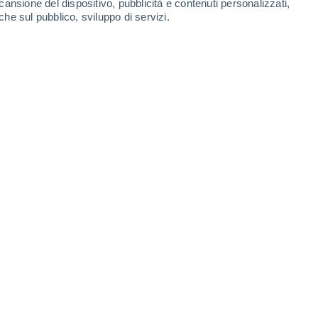
cansione del dispositivo, pubblicità e contenuti personalizzati,
che sul pubblico, sviluppo di servizi.
Leaflet
|
©
OpenStreetMap
|
ECMWF
by © Meteored