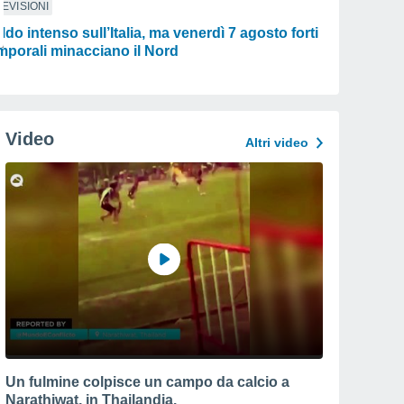
EVISIONI
ldo intenso sull’Italia, ma venerdì 7 agosto forti
mporali minacciano il Nord
Video
Altri video
Un fulmine colpisce un campo da calcio a
Narathiwat, in Thailandia.